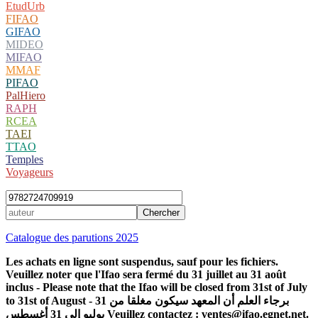
EtudUrb
FIFAO
GIFAO
MIDEO
MIFAO
MMAF
PIFAO
PalHiero
RAPH
RCEA
TAEI
TTAO
Temples
Voyageurs
Catalogue des parutions 2025
Les achats en ligne sont suspendus, sauf pour les fichiers.
Veuillez noter que l'Ifao sera fermé du 31 juillet au 31 août
inclus - Please note that the Ifao will be closed from 31st of July
to 31st of August - برجاء العلم أن المعهد سيكون مغلقا من 31
يوليو إلى 31 أغسطس Veuillez contactez : ventes@ifao.egnet.net.