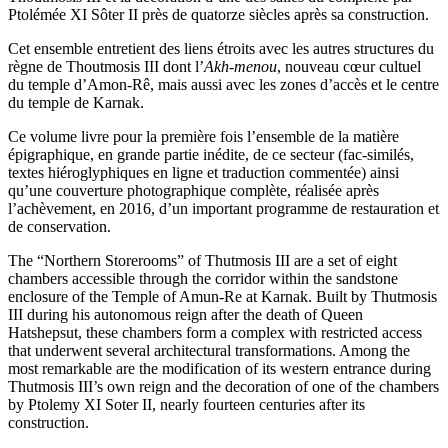
Ptolémée XI Sôter II près de quatorze siècles après sa construction.
Cet ensemble entretient des liens étroits avec les autres structures du
règne de Thoutmosis III dont l’
Akh-menou
, nouveau cœur cultuel
du temple d’Amon-Rê, mais aussi avec les zones d’accès et le centre
du temple de Karnak.
Ce volume livre pour la première fois l’ensemble de la matière
épigraphique, en grande partie inédite, de ce secteur (fac-similés,
textes hiéroglyphiques en ligne et traduction commentée) ainsi
qu’une couverture photographique complète, réalisée après
l’achèvement, en 2016, d’un important programme de restauration et
de conservation.
The “Northern Storerooms” of Thutmosis III are a set of eight
chambers accessible through the corridor within the sandstone
enclosure of the Temple of Amun-Re at Karnak. Built by Thutmosis
III during his autonomous reign after the death of Queen
Hatshepsut, these chambers form a complex with restricted access
that underwent several architectural transformations. Among the
most remarkable are the modification of its western entrance during
Thutmosis III’s own reign and the decoration of one of the chambers
by Ptolemy XI Soter II, nearly fourteen centuries after its
construction.