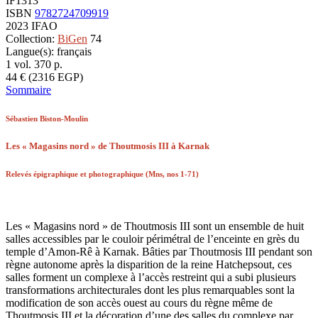
IF1313
ISBN
9782724709919
2023
IFAO
Collection:
BiGen
74
Langue(s): français
1 vol.
370
p.
44
€
(2316 EGP)
Sommaire
Sébastien Biston-Moulin
Les « Magasins nord » de Thoutmosis III à Karnak
Relevés épigraphique et photographique (Mns, nos 1-71)
Les « Magasins nord » de Thoutmosis III sont un ensemble de huit
salles accessibles par le couloir périmétral de l’enceinte en grès du
temple d’Amon-Rê à Karnak. Bâties par Thoutmosis III pendant son
règne autonome après la disparition de la reine Hatchepsout, ces
salles forment un complexe à l’accès restreint qui a subi plusieurs
transformations architecturales dont les plus remarquables sont la
modification de son accès ouest au cours du règne même de
Thoutmosis III et la décoration d’une des salles du complexe par