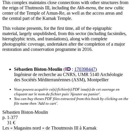
This complex maintains close connections with other structures from
the reign of Thutmosis III, including the
Akh-menu
, the new cultic
center of the Temple of Amun-Re, as well as the access areas and
the central part of the Karnak Temple.
This volume presents, for the first time, all of the epigraphic
material, largely unpublished, from this sector (including facsimiles,
hieroglyphic texts, and translations), along with complete
photographic coverage, undertaken after the completion of a major
restoration and conservation programme in 2016.
Sébastien Biston-Moulin
(
:
170398447
)
Ingénieur de recherche au CNRS, UMR 5140 Archéologie
des Sociétés Méditerranéennes (ASM), Montpellier
Vous pouvez acquérir ce(s) fichier(s) PDF issu(s) de cet ouvrage en
cliquant sur le nom du fichier puis 'Ajouter au panier'.
You can buy theses PDF files extracted from this book by clicking on the
file name then 'Add to cart'
.
Sébastien Biston-Moulin
p. 1-377
31 €
Les « Magasins nord » de Thoutmosis III à Karnak