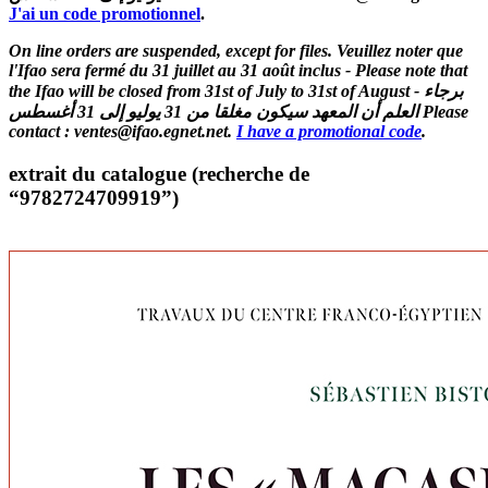
J'ai un code promotionnel
.
On line orders are suspended, except for files. Veuillez noter que
l'Ifao sera fermé du 31 juillet au 31 août inclus - Please note that
the Ifao will be closed from 31st of July to 31st of August - برجاء
العلم أن المعهد سيكون مغلقا من 31 يوليو إلى 31 أغسطس Please
contact : ventes@ifao.egnet.net.
I have a promotional code
.
extrait du catalogue (recherche de
“9782724709919”)