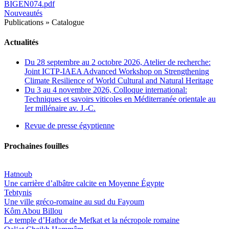
BIGEN074.pdf
Nouveautés
Publications
»
Catalogue
Actualités
Du 28 septembre au 2 octobre 2026, Atelier de recherche:
Joint ICTP-IAEA Advanced Workshop on Strengthening
Climate Resilience of World Cultural and Natural Heritage
Du 3 au 4 novembre 2026, Colloque international:
Techniques et savoirs viticoles en Méditerranée orientale au
Ier millénaire av. J.-C.
Revue de presse égyptienne
Prochaines fouilles
Hatnoub
Une carrière d’albâtre calcite en Moyenne Égypte
Tebtynis
Une ville gréco-romaine au sud du Fayoum
Kôm Abou Billou
Le temple d’Hathor de Mefkat et la nécropole romaine