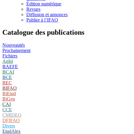
Édition numérique
Revues
Diffusion et annonces
Publier à l’IFAO
Catalogue des publications
Nouveautés
Prochainement
Fichiers
AnIsl
BAEFE
BCAI
BCE
BEC
BIFAO
BiEtud
BiGen
CAI
CCE
CMIDEO
DFIFAO
Divers
EtudAlex