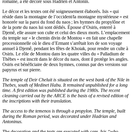
romaine, a été décoré sous Hadrien et Antonin.
Le décor et les textes ont été soigneusement élaborés. Isis « qui
réside dans la montagne de l’occident/la montagne mystérieuse » est
honorée sur la paroi du fond du naos ; les hymnes du propylône et
de la porte du naos lui sont dédiés. Épouse d’Osiris, enterré à
Djemê, elle assure son culte et celui des dieux morts. L’emplacement
du temple sur « le chemin divin de Montou » en fait une chapelle
processionnelle où le dieu d’Ermant s’arrêtait lors de son voyage
annuel à Djemê, pendant les fêtes de Khoiak, pour rendre un culte à
Osiris. Le rôle de Montou dans les quatre villes du « Palladium de
Thèbes » est inscrit dans le décor du naos, dont il protège les angles.
Osiris est bénéficiaire de deux hymnes, connus par des versions sur
papyrus et sur pierre.
The temple of Deir Cheluit is situated on the west bank of the Nile in
Thebes, south of Medinet Habu. It remained unpublished for a long
time. A first edition was published during the 1980s. The recent
cleaning carried out by the ARCE is the basis of a revised edition of
the inscriptions with their translation.
The access to the temenos is through a propylon. The temple, built
during the Roman period, was decorated under Hadrian and
Antoninus.
The decoration and the texts are executed with care. Isis “who