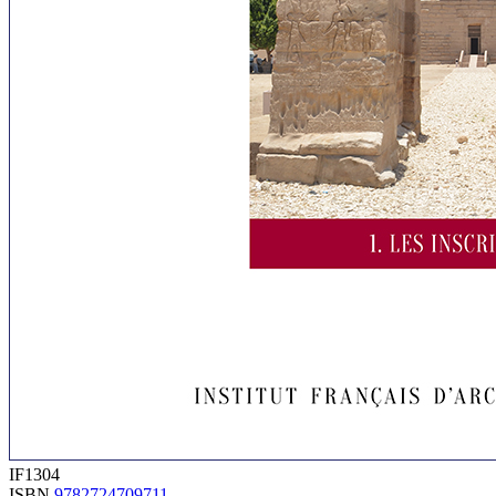
IF1304
ISBN
9782724709711