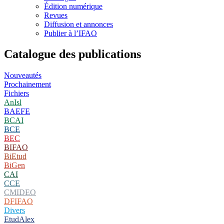
Édition numérique
Revues
Diffusion et annonces
Publier à l’IFAO
Catalogue des publications
Nouveautés
Prochainement
Fichiers
AnIsl
BAEFE
BCAI
BCE
BEC
BIFAO
BiEtud
BiGen
CAI
CCE
CMIDEO
DFIFAO
Divers
EtudAlex