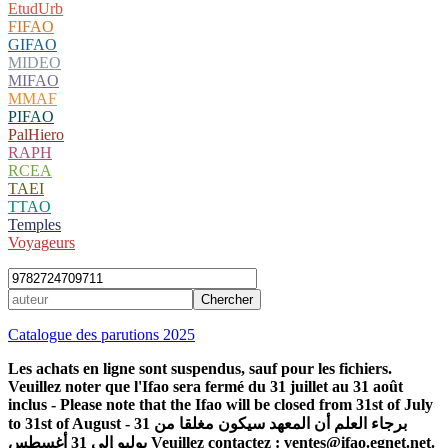
EtudUrb
FIFAO
GIFAO
MIDEO
MIFAO
MMAF
PIFAO
PalHiero
RAPH
RCEA
TAEI
TTAO
Temples
Voyageurs
Catalogue des parutions 2025
Les achats en ligne sont suspendus, sauf pour les fichiers.
Veuillez noter que l'Ifao sera fermé du 31 juillet au 31 août
inclus - Please note that the Ifao will be closed from 31st of July
to 31st of August - برجاء العلم أن المعهد سيكون مغلقا من 31
يوليو إلى 31 أغسطس Veuillez contactez : ventes@ifao.egnet.net.