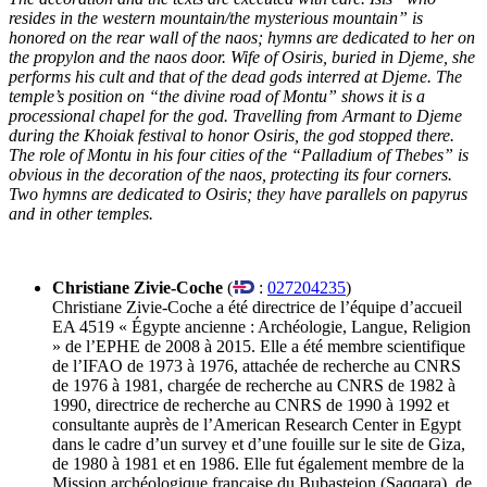
resides in the western mountain/the mysterious mountain” is
honored on the rear wall of the naos; hymns are dedicated to her on
the propylon and the naos door. Wife of Osiris, buried in Djeme, she
performs his cult and that of the dead gods interred at Djeme. The
temple’s position on “the divine road of Montu” shows it is a
processional chapel for the god. Travelling from Armant to Djeme
during the Khoiak festival to honor Osiris, the god stopped there.
The role of Montu in his four cities of the “Palladium of Thebes” is
obvious in the decoration of the naos, protecting its four corners.
Two hymns are dedicated to Osiris; they have parallels on papyrus
and in other temples.
Christiane Zivie-Coche
(
:
027204235
)
Christiane Zivie-Coche a été directrice de l’équipe d’accueil
EA 4519 « Égypte ancienne : Archéologie, Langue, Religion
» de l’EPHE de 2008 à 2015. Elle a été membre scientifique
de l’IFAO de 1973 à 1976, attachée de recherche au CNRS
de 1976 à 1981, chargée de recherche au CNRS de 1982 à
1990, directrice de recherche au CNRS de 1990 à 1992 et
consultante auprès de l’American Research Center in Egypt
dans le cadre d’un survey et d’une fouille sur le site de Giza,
de 1980 à 1981 et en 1986. Elle fut également membre de la
Mission archéologique française du Bubasteion (Saqqara), de