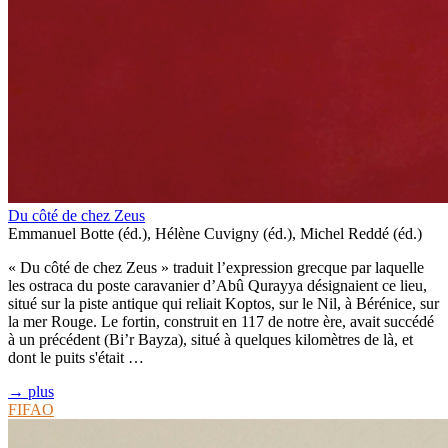
Du côté de chez Zeus
Emmanuel Botte (éd.), Hélène Cuvigny (éd.), Michel Reddé (éd.)
« Du côté de chez Zeus » traduit l’expression grecque par laquelle
les ostraca du poste caravanier d’Abû Qurayya désignaient ce lieu,
situé sur la piste antique qui reliait Koptos, sur le Nil, à Bérénice, sur
la mer Rouge. Le fortin, construit en 117 de notre ère, avait succédé
à un précédent (Bi’r Bayza), situé à quelques kilomètres de là, et
dont le puits s'était …
→ plus
FIFAO