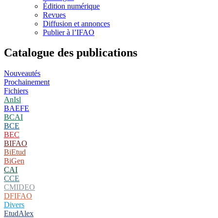
Édition numérique
Revues
Diffusion et annonces
Publier à l’IFAO
Catalogue des publications
Nouveautés
Prochainement
Fichiers
AnIsl
BAEFE
BCAI
BCE
BEC
BIFAO
BiEtud
BiGen
CAI
CCE
CMIDEO
DFIFAO
Divers
EtudAlex