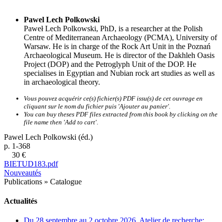
Pawel Lech Polkowski
Paweł Lech Polkowski, PhD, is a researcher at the Polish
Centre of Mediterranean Archaeology (PCMA), University of
Warsaw. He is in charge of the Rock Art Unit in the Poznań
Archaeological Museum. He is director of the Dakhleh Oasis
Project (DOP) and the Petroglyph Unit of the DOP. He
specialises in Egyptian and Nubian rock art studies as well as
in archaeological theory.
Vous pouvez acquérir ce(s) fichier(s) PDF issu(s) de cet ouvrage en
cliquant sur le nom du fichier puis 'Ajouter au panier'.
You can buy theses PDF files extracted from this book by clicking on the
file name then 'Add to cart'
.
Pawel Lech Polkowski (éd.)
p. 1-368
30 €
BIETUD183.pdf
Nouveautés
Publications
»
Catalogue
Actualités
Du 28 septembre au 2 octobre 2026, Atelier de recherche: