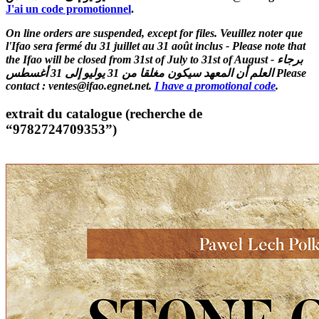
J'ai un code promotionnel
.
On line orders are suspended, except for files. Veuillez noter que
l'Ifao sera fermé du 31 juillet au 31 août inclus - Please note that
the Ifao will be closed from 31st of July to 31st of August - برجاء
العلم أن المعهد سيكون مغلقا من 31 يوليو إلى 31 أغسطس Please
contact : ventes@ifao.egnet.net.
I have a promotional code
.
extrait du catalogue (recherche de
“9782724709353”)