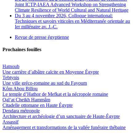
Joint ICTP-IAEA Advanced Workshop on Strengthening
Climate Resilience of World Cultural and Natural Heritage
Du 3 au 4 novembre 2026, Colloque international:
Techniques et savoirs viticoles en Méditerranée orientale au
Ier millénaire av. J.-C.
Revue de presse égyptienne
Prochaines fouilles
Hatnoub
Une carrière d’albâtre calcite en Moyenne Égypte
Tebtynis
Une ville gréco-romaine au sud du Fayoum
Kôm Abou Billou
Le temple d’Hathor de Mefkat et la nécropole romaine
Qal‘at Cheikh Hammâm
Citadelle ottomane en Haute Égypte
Dendara métropole
Architecture et archéologie d’un sanctuaire de Haute-Égypte
Assassif
Aménagement et transformations de la vallée funéraire thébaine