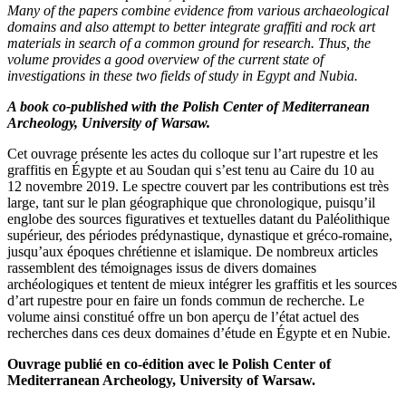
Many of the papers combine evidence from various archaeological
domains and also attempt to better integrate graffiti and rock art
materials in search of a common ground for research. Thus, the
volume provides a good overview of the current state of
investigations in these two fields of study in Egypt and Nubia.
A book co-published with the Polish Center of Mediterranean
Archeology, University of Warsaw.
Cet ouvrage présente les actes du colloque sur l’art rupestre et les
graffitis en Égypte et au Soudan qui s’est tenu au Caire du 10 au
12 novembre 2019. Le spectre couvert par les contributions est très
large, tant sur le plan géographique que chronologique, puisqu’il
englobe des sources figuratives et textuelles datant du Paléolithique
supérieur, des périodes prédynastique, dynastique et gréco-romaine,
jusqu’aux époques chrétienne et islamique. De nombreux articles
rassemblent des témoignages issus de divers domaines
archéologiques et tentent de mieux intégrer les graffitis et les sources
d’art rupestre pour en faire un fonds commun de recherche. Le
volume ainsi constitué offre un bon aperçu de l’état actuel des
recherches dans ces deux domaines d’étude en Égypte et en Nubie.
Ouvrage publié en co-édition avec le Polish Center of
Mediterranean Archeology, University of Warsaw.