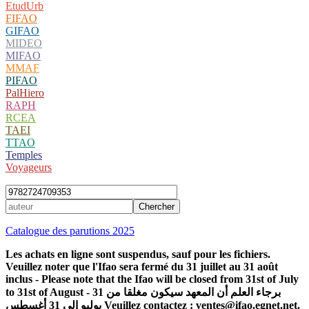
EtudUrb
FIFAO
GIFAO
MIDEO
MIFAO
MMAF
PIFAO
PalHiero
RAPH
RCEA
TAEI
TTAO
Temples
Voyageurs
Catalogue des parutions 2025
Les achats en ligne sont suspendus, sauf pour les fichiers.
Veuillez noter que l'Ifao sera fermé du 31 juillet au 31 août
inclus - Please note that the Ifao will be closed from 31st of July
to 31st of August - برجاء العلم أن المعهد سيكون مغلقا من 31
يوليو إلى 31 أغسطس Veuillez contactez : ventes@ifao.egnet.net.