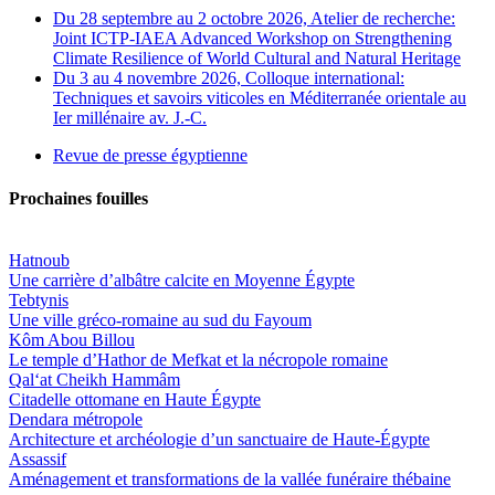
Du 28 septembre au 2 octobre 2026, Atelier de recherche:
Joint ICTP-IAEA Advanced Workshop on Strengthening
Climate Resilience of World Cultural and Natural Heritage
Du 3 au 4 novembre 2026, Colloque international:
Techniques et savoirs viticoles en Méditerranée orientale au
Ier millénaire av. J.-C.
Revue de presse égyptienne
Prochaines fouilles
Hatnoub
Une carrière d’albâtre calcite en Moyenne Égypte
Tebtynis
Une ville gréco-romaine au sud du Fayoum
Kôm Abou Billou
Le temple d’Hathor de Mefkat et la nécropole romaine
Qal‘at Cheikh Hammâm
Citadelle ottomane en Haute Égypte
Dendara métropole
Architecture et archéologie d’un sanctuaire de Haute-Égypte
Assassif
Aménagement et transformations de la vallée funéraire thébaine