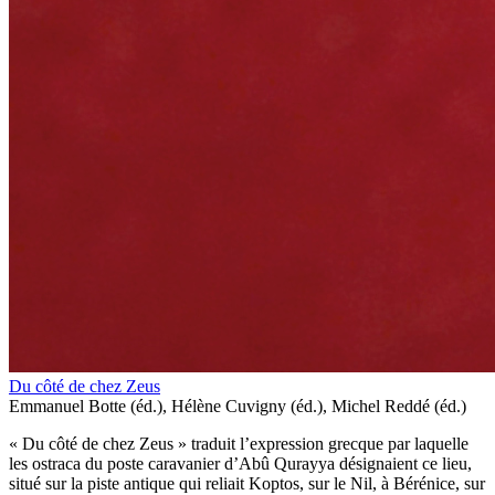
Du côté de chez Zeus
Emmanuel Botte (éd.), Hélène Cuvigny (éd.), Michel Reddé (éd.)
« Du côté de chez Zeus » traduit l’expression grecque par laquelle
les ostraca du poste caravanier d’Abû Qurayya désignaient ce lieu,
situé sur la piste antique qui reliait Koptos, sur le Nil, à Bérénice, sur