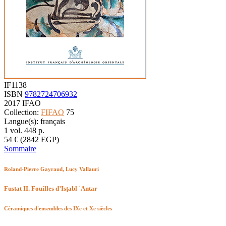
IF1138
ISBN
9782724706932
2017
IFAO
Collection:
FIFAO
75
Langue(s): français
1 vol.
448
p.
54
€
(2842 EGP)
Sommaire
Roland-Pierre Gayraud, Lucy Vallauri
Fustat II. Fouilles d’Isṭabl ʿAntar
Céramiques d'ensembles des IXe et Xe siècles