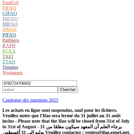
EtudUrb
FIFAO
GIFAO
MIDEO
MIFAO
MMAF
PIFAO
PalHiero
RAPH
RCEA
TAEI
TTAO
Temples
Voyageurs
Catalogue des parutions 2025
Les achats en ligne sont suspendus, sauf pour les fichiers.
Veuillez noter que l'Ifao sera fermé du 31 juillet au 31 août
inclus - Please note that the Ifao will be closed from 31st of July
to 31st of August - برجاء العلم أن المعهد سيكون مغلقا من 31
يوليو إلى 31 أغسطس Veuillez contactez : ventes@ifao.egnet.net.