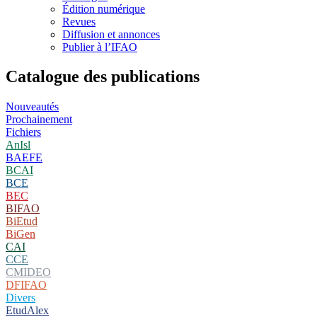
Édition numérique
Revues
Diffusion et annonces
Publier à l’IFAO
Catalogue des publications
Nouveautés
Prochainement
Fichiers
AnIsl
BAEFE
BCAI
BCE
BEC
BIFAO
BiEtud
BiGen
CAI
CCE
CMIDEO
DFIFAO
Divers
EtudAlex