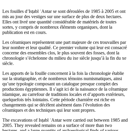
Les fouilles d’Isṭabl ʿAntar se sont déroulées de 1985 à 2005 et ont
mis au jour des vestiges sur une surface de plus de deux hectares.
Elles ont livré une quantité considérable de matériels de toutes
sortes, y compris de nombreux éléments organiques, dont la
publication est en cours.
Les céramiques représentent une part majeure de ces trouvailles par
leur nombre et leur qualité. Ce premier volume qui leur est consacré
concerne des ensembles clos, le plus souvent des fosses, dont la
chronologie s’échelonne du milieu du ixe siècle jusqu’à la fin du xe
siècle.
Les apports de la fouille concernent à la fois la chronologie établie
sur la stratigraphie, et de nombreux témoins numismatiques, ainsi
qu’une typologie composant un catalogue presque complet des
productions égyptiennes. Il s’agit ici de la naissance de la céramique
islamique, au carrefour de traditions locales et d’apports extérieurs,
quelquefois très lointains. Cette période charnière est riche en
changements qui se décèlent aisément dans l’évolution des
céramiques et des techniques qui leur sont propres.
The excavations of Isṭabl ʿAntar were carried out between 1985 and
2005. They revealed remains on a surface of more than two
hectares, and a large quantity of archaeological finds of various