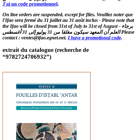
J'ai un code promotionnel
.
On line orders are suspended, except for files. Veuillez noter que
l'Ifao sera fermé du 31 juillet au 31 août inclus - Please note that
the Ifao will be closed from 31st of July to 31st of August - برجاء
العلم أن المعهد سيكون مغلقا من 31 يوليو إلى 31 أغسطس Please
contact : ventes@ifao.egnet.net.
I have a promotional code
.
extrait du catalogue (recherche de
“9782724706932”)