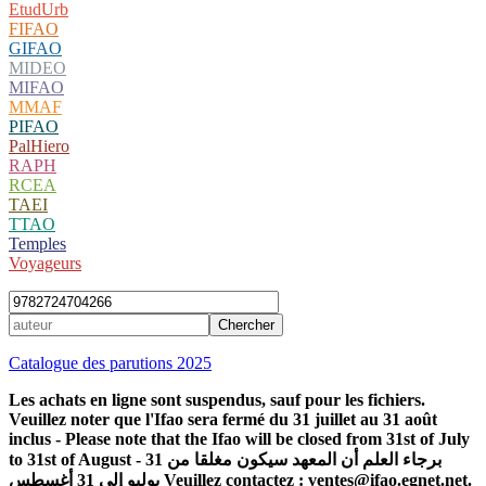
EtudUrb
FIFAO
GIFAO
MIDEO
MIFAO
MMAF
PIFAO
PalHiero
RAPH
RCEA
TAEI
TTAO
Temples
Voyageurs
Catalogue des parutions 2025
Les achats en ligne sont suspendus, sauf pour les fichiers.
Veuillez noter que l'Ifao sera fermé du 31 juillet au 31 août
inclus - Please note that the Ifao will be closed from 31st of July
to 31st of August - برجاء العلم أن المعهد سيكون مغلقا من 31
يوليو إلى 31 أغسطس Veuillez contactez : ventes@ifao.egnet.net.