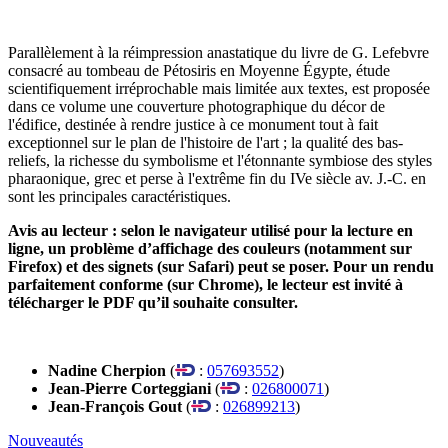
Parallèlement à la réimpression anastatique du livre de G. Lefebvre
consacré au tombeau de Pétosiris en Moyenne Égypte, étude
scientifiquement irréprochable mais limitée aux textes, est proposée
dans ce volume une couverture photographique du décor de
l'édifice, destinée à rendre justice à ce monument tout à fait
exceptionnel sur le plan de l'histoire de l'art ; la qualité des bas-
reliefs, la richesse du symbolisme et l'étonnante symbiose des styles
pharaonique, grec et perse à l'extrême fin du IVe siècle av. J.-C. en
sont les principales caractéristiques.
Avis au lecteur : s
elon le navigateur utilisé pour la lecture en
ligne, un problème d’affichage des couleurs (notamment sur
Firefox) et des signets (sur Safari) peut se poser. Pour un rendu
parfaitement conforme (sur Chrome), le lecteur est invité à
télécharger le PDF qu’il souhaite consulter.
Nadine Cherpion
(
:
057693552
)
Jean-Pierre Corteggiani
(
:
026800071
)
Jean-François Gout
(
:
026899213
)
Nouveautés