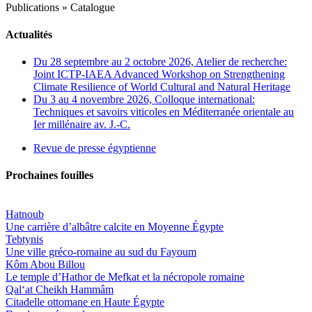
Publications
»
Catalogue
Actualités
Du 28 septembre au 2 octobre 2026, Atelier de recherche:
Joint ICTP-IAEA Advanced Workshop on Strengthening
Climate Resilience of World Cultural and Natural Heritage
Du 3 au 4 novembre 2026, Colloque international:
Techniques et savoirs viticoles en Méditerranée orientale au
Ier millénaire av. J.-C.
Revue de presse égyptienne
Prochaines fouilles
Hatnoub
Une carrière d’albâtre calcite en Moyenne Égypte
Tebtynis
Une ville gréco-romaine au sud du Fayoum
Kôm Abou Billou
Le temple d’Hathor de Mefkat et la nécropole romaine
Qal‘at Cheikh Hammâm
Citadelle ottomane en Haute Égypte