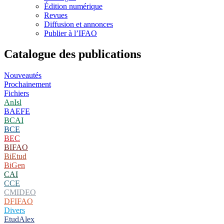
Édition numérique
Revues
Diffusion et annonces
Publier à l’IFAO
Catalogue des publications
Nouveautés
Prochainement
Fichiers
AnIsl
BAEFE
BCAI
BCE
BEC
BIFAO
BiEtud
BiGen
CAI
CCE
CMIDEO
DFIFAO
Divers
EtudAlex