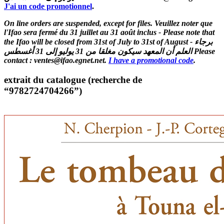
J'ai un code promotionnel
.
On line orders are suspended, except for files. Veuillez noter que
l'Ifao sera fermé du 31 juillet au 31 août inclus - Please note that
the Ifao will be closed from 31st of July to 31st of August - برجاء
العلم أن المعهد سيكون مغلقا من 31 يوليو إلى 31 أغسطس Please
contact : ventes@ifao.egnet.net.
I have a promotional code
.
extrait du catalogue (recherche de
“9782724704266”)