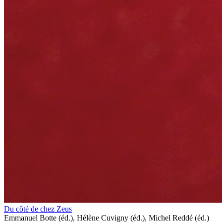
Du côté de chez Zeus
Emmanuel Botte (éd.), Hélène Cuvigny (éd.), Michel Reddé (éd.)