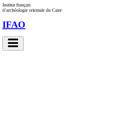
Panneau de gestion des cookies
Institut français
d’archéologie orientale
du Caire
IFAO