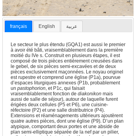
français
English
عربية
Le secteur le plus étendu (GQA1) est aussi le premier
à avoir été bâti, vraisemblablement dans la première
moitié du IVe s. Construit en plusieurs étapes, il est
composé de trois pièces entièrement creusées dans
le gebel, de six pièces semi-excavées et de deux
pièces exclusivement maçonnées. Le noyau originel
est rupestre et comprend une église (P1a), pourvue
d’espaces liturgiques annexes (P1b, probablement
un
pastophorion
, et P1c, qui faisait
vraisemblablement fonction de
diakonikon
mais
aussi de salle de séjour), autour de laquelle furent
érigées deux cellules (P5 et P6), une cuisine-
réfectoire (P2) et une salle distributrice (P4).
Extensions et réaménagements ultérieurs ajoutèrent
quatre autres pièces, dont une église (P9). D’un plan
Balat
atypique, comportant deux portes et une abside de
plan semi-elliptique séparée de la nef par un pilier,