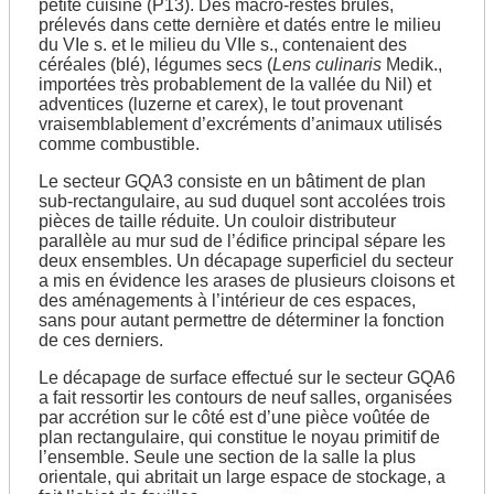
petite cuisine (P13). Des macro-restes brûlés,
prélevés dans cette dernière et datés entre le milieu
du VIe s. et le milieu du VIIe s., contenaient des
céréales (blé), légumes secs (
Lens culinaris
Medik.,
importées très probablement de la vallée du Nil) et
adventices (luzerne et carex), le tout provenant
vraisemblablement d’excréments d’animaux utilisés
comme combustible.
Le secteur GQA3 consiste en un bâtiment de plan
sub-rectangulaire, au sud duquel sont accolées trois
pièces de taille réduite. Un couloir distributeur
parallèle au mur sud de l’édifice principal sépare les
deux ensembles. Un décapage superficiel du secteur
a mis en évidence les arases de plusieurs cloisons et
des aménagements à l’intérieur de ces espaces,
sans pour autant permettre de déterminer la fonction
de ces derniers.
Le décapage de surface effectué sur le secteur GQA6
a fait ressortir les contours de neuf salles, organisées
par accrétion sur le côté est d’une pièce voûtée de
plan rectangulaire, qui constitue le noyau primitif de
l’ensemble. Seule une section de la salle la plus
orientale, qui abritait un large espace de stockage, a