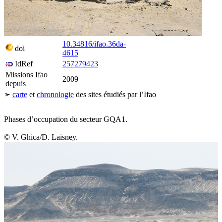
10.34816/ifao.36da-
doi
4615
IdRef
257279423
Missions Ifao
2009
depuis
Leaflet
| ©
Esri
, -i-cubed, …
Bahariya
Ganoub Qasr al-Agouz
➣
carte
et
chronologie
des sites étudiés par l’Ifao
20 km
+
−
Phases d’occupation du secteur GQA1.
© V. Ghica/D. Laisney.