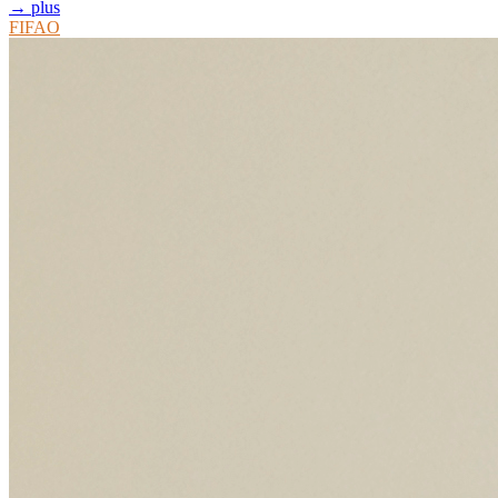
→ plus
FIFAO