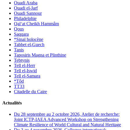
Ouadi Araba
Ouadi el-Jarf
Ouadi Sannour
Philadelphie
Qal‘at Cheikh Hammâm
Qous
Saqqara
*Sinaï holocène
Tabbet el-Guech
Tanis
Taposiris Magna et Plinthine
Tebtynis
Tell el-Herr
Tell el-Iswid
Tell el-Samara
*Tôd
TT33
Citadelle du Caire
Actualités
Du 28 septembre au 2 octobre 2026, Atelier de recherche:
Joint ICTP-IAEA Advanced Workshop on Strengthening
Climate Resilience of World Cultural and Natural Heritage
Du 3 au 4 novembre 2026, Colloque international: