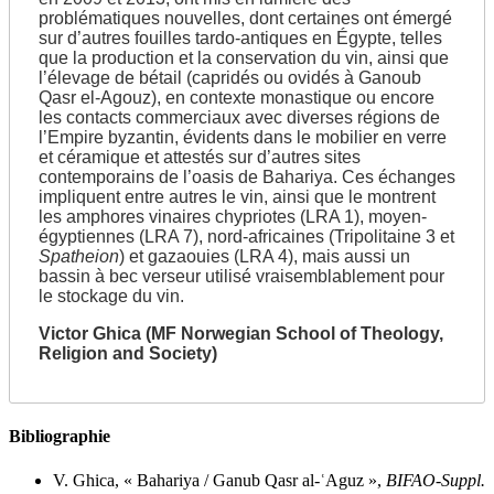
problématiques nouvelles, dont certaines ont émergé
sur d’autres fouilles tardo-antiques en Égypte, telles
que la production et la conservation du vin, ainsi que
l’élevage de bétail (capridés ou ovidés à Ganoub
Qasr el-Agouz), en contexte monastique ou encore
les contacts commerciaux avec diverses régions de
l’Empire byzantin, évidents dans le mobilier en verre
et céramique et attestés sur d’autres sites
contemporains de l’oasis de Bahariya. Ces échanges
impliquent entre autres le vin, ainsi que le montrent
les amphores vinaires chypriotes (LRA 1), moyen-
égyptiennes (LRA 7), nord-africaines (Tripolitaine 3 et
Spatheion
) et gazaouies (LRA 4), mais aussi un
bassin à bec verseur utilisé vraisemblablement pour
le stockage du vin.
Victor Ghica (MF Norwegian School of Theology,
Religion and Society)
Bibliographie
V. Ghica, « Bahariya / Ganub Qasr al-ʿAguz »,
BIFAO-Suppl.