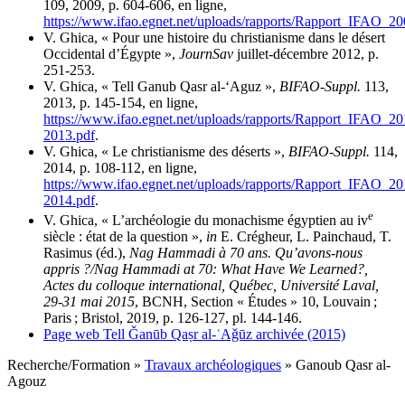
109, 2009, p. 604-606, en ligne,
https://www.ifao.egnet.net/uploads/rapports/Rapport_IFAO_20
V. Ghica, « Pour une histoire du christianisme dans le désert
Occidental d’Égypte »,
JournSav
juillet-décembre 2012, p.
251-253.
V. Ghica, « Tell Ganub Qasr al-‘Aguz »,
BIFAO-Suppl.
113,
2013, p. 145-154, en ligne,
https://www.ifao.egnet.net/uploads/rapports/Rapport_IFAO_20
2013.pdf
.
V. Ghica, « Le christianisme des déserts »,
BIFAO-Suppl.
114,
2014, p. 108-112, en ligne,
https://www.ifao.egnet.net/uploads/rapports/Rapport_IFAO_20
2014.pdf
.
e
V. Ghica, « L’archéologie du monachisme égyptien au iv
siècle : état de la question »,
in
E. Crégheur, L. Painchaud, T.
Rasimus (éd.),
Nag Hammadi à 70 ans. Qu’avons-nous
appris ?/Nag Hammadi at 70: What Have We Learned?,
Actes du colloque international, Québec, Université Laval,
29-31 mai 2015
,
BCNH, Section « Études » 10, Louvain ;
Paris ; Bristol, 2019, p. 126-127, pl. 144-146.
Page web Tell Ǧanūb Qaṣr al-ʿAǧūz archivée (2015)
Recherche/Formation
»
Travaux archéologiques
»
Ganoub Qasr al-
Agouz