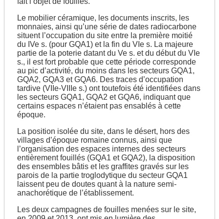
fait l’objet de fouilles.
Le mobilier céramique, les documents inscrits, les
monnaies, ainsi qu’une série de dates radiocarbone
situent l’occupation du site entre la première moitié
du IVe s. (pour GQA1) et la fin du VIe s. La majeure
partie de la poterie datant du Ve s. et du début du VIe
s., il est fort probable que cette période corresponde
au pic d’activité, du moins dans les secteurs GQA1,
GQA2, GQA3 et GQA6. Des traces d’occupation
tardive (VIIe-VIIIe s.) ont toutefois été identifiées dans
les secteurs GQA1, GQA2 et GQA6, indiquant que
certains espaces n’étaient pas ensablés à cette
époque.
La position isolée du site, dans le désert, hors des
villages d’époque romaine connus, ainsi que
l’organisation des espaces internes des secteurs
entièrement fouillés (GQA1 et GQA2), la disposition
des ensembles bâtis et les graffites gravés sur les
parois de la partie troglodytique du secteur GQA1
laissent peu de doutes quant à la nature semi-
anachorétique de l’établissement.
Les deux campagnes de fouilles menées sur le site,
en 2009 et 2013, ont mis en lumière des