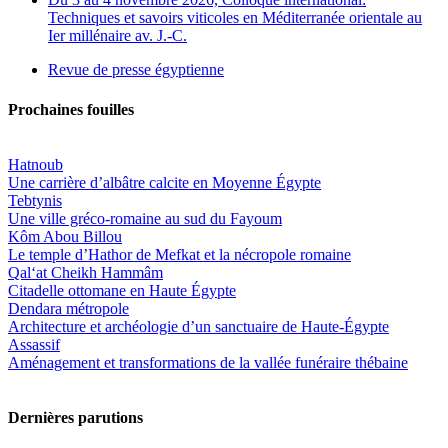
Techniques et savoirs viticoles en Méditerranée orientale au
Ier millénaire av. J.-C.
Revue de presse égyptienne
Prochaines fouilles
Hatnoub
Une carrière d’albâtre calcite en Moyenne Égypte
Tebtynis
Une ville gréco-romaine au sud du Fayoum
Kôm Abou Billou
Le temple d’Hathor de Mefkat et la nécropole romaine
Qal‘at Cheikh Hammâm
Citadelle ottomane en Haute Égypte
Dendara métropole
Architecture et archéologie d’un sanctuaire de Haute-Égypte
Assassif
Aménagement et transformations de la vallée funéraire thébaine
Dernières parutions