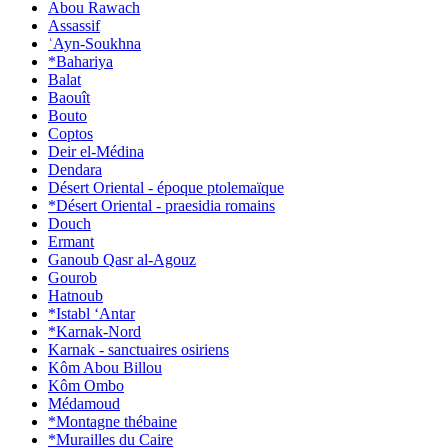
Abou Rawach
Assassif
ʿAyn-Soukhna
*Bahariya
Balat
Baouît
Bouto
Coptos
Deir el-Médina
Dendara
Désert Oriental - époque ptolemaïque
*Désert Oriental - praesidia romains
Douch
Ermant
Ganoub Qasr al-Agouz
Gourob
Hatnoub
*Istabl ‘Antar
*Karnak-Nord
Karnak - sanctuaires osiriens
Kôm Abou Billou
Kôm Ombo
Médamoud
*Montagne thébaine
*Murailles du Caire