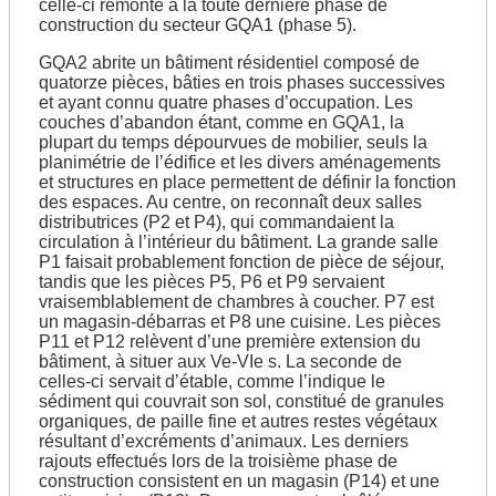
celle-ci remonte à la toute dernière phase de
construction du secteur GQA1 (phase 5).
GQA2 abrite un bâtiment résidentiel composé de
quatorze pièces, bâties en trois phases successives
et ayant connu quatre phases d’occupation. Les
couches d’abandon étant, comme en GQA1, la
plupart du temps dépourvues de mobilier, seuls la
planimétrie de l’édifice et les divers aménagements
et structures en place permettent de définir la fonction
des espaces. Au centre, on reconnaît deux salles
distributrices (P2 et P4), qui commandaient la
circulation à l’intérieur du bâtiment. La grande salle
P1 faisait probablement fonction de pièce de séjour,
tandis que les pièces P5, P6 et P9 servaient
vraisemblablement de chambres à coucher. P7 est
un magasin-débarras et P8 une cuisine. Les pièces
P11 et P12 relèvent d’une première extension du
bâtiment, à situer aux Ve-VIe s. La seconde de
celles-ci servait d’étable, comme l’indique le
sédiment qui couvrait son sol, constitué de granules
organiques, de paille fine et autres restes végétaux
résultant d’excréments d’animaux. Les derniers
rajouts effectués lors de la troisième phase de
construction consistent en un magasin (P14) et une