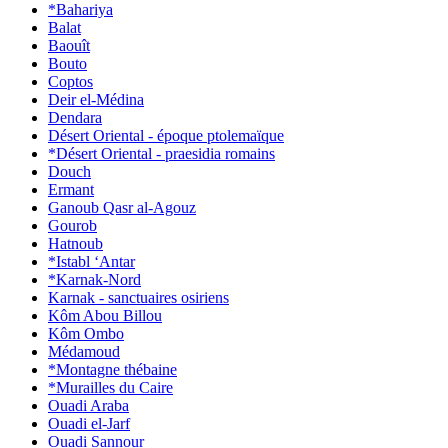
*Bahariya
Balat
Baouît
Bouto
Coptos
Deir el-Médina
Dendara
Désert Oriental - époque ptolemaïque
*Désert Oriental - praesidia romains
Douch
Ermant
Ganoub Qasr al-Agouz
Gourob
Hatnoub
*Istabl ‘Antar
*Karnak-Nord
Karnak - sanctuaires osiriens
Kôm Abou Billou
Kôm Ombo
Médamoud
*Montagne thébaine
*Murailles du Caire
Ouadi Araba
Ouadi el-Jarf
Ouadi Sannour