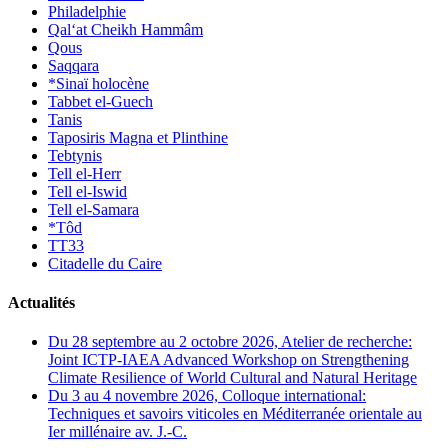
Philadelphie
Qal‘at Cheikh Hammâm
Qous
Saqqara
*Sinaï holocène
Tabbet el-Guech
Tanis
Taposiris Magna et Plinthine
Tebtynis
Tell el-Herr
Tell el-Iswid
Tell el-Samara
*Tôd
TT33
Citadelle du Caire
Actualités
Du 28 septembre au 2 octobre 2026, Atelier de recherche:
Joint ICTP-IAEA Advanced Workshop on Strengthening
Climate Resilience of World Cultural and Natural Heritage
Du 3 au 4 novembre 2026, Colloque international:
Techniques et savoirs viticoles en Méditerranée orientale au
Ier millénaire av. J.-C.