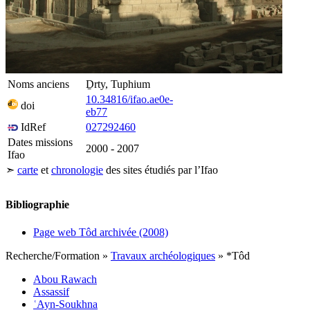
Montagne thébaine
Deir el-Médina
Karnak-nord
Karnak, sanctuaires osiriens
Noms anciens
Ḏrty, Tuphium
10.34816/ifao.ae0e-
doi
eb77
Ermant
IdRef
027292460
Dates missions
2000 - 2007
Ifao
Leaflet
| ©
Esri
, -i-cubed, …
Tôd
➣
carte
et
chronologie
des sites étudiés par l’Ifao
5 km
+
−
Bibliographie
Page web Tôd archivée (2008)
Recherche/Formation
»
Travaux archéologiques
»
*Tôd
Abou Rawach
Assassif
ʿAyn-Soukhna