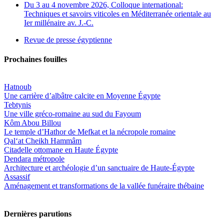
Du 3 au 4 novembre 2026, Colloque international:
Techniques et savoirs viticoles en Méditerranée orientale au
Ier millénaire av. J.-C.
Revue de presse égyptienne
Prochaines fouilles
Hatnoub
Une carrière d’albâtre calcite en Moyenne Égypte
Tebtynis
Une ville gréco-romaine au sud du Fayoum
Kôm Abou Billou
Le temple d’Hathor de Mefkat et la nécropole romaine
Qal‘at Cheikh Hammâm
Citadelle ottomane en Haute Égypte
Dendara métropole
Architecture et archéologie d’un sanctuaire de Haute-Égypte
Assassif
Aménagement et transformations de la vallée funéraire thébaine
Dernières parutions