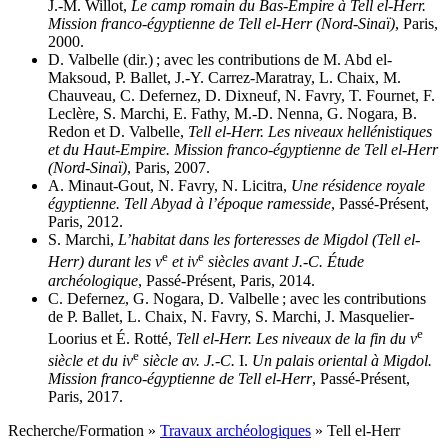
J.-M. Willot,
Le camp romain du Bas-Empire à Tell el-Herr.
Mission franco-égyptienne de Tell el-Herr (Nord-Sinaï)
, Paris,
2000.
D. Valbelle (dir.) ; avec les contributions de M. Abd el-
Maksoud, P. Ballet, J.-Y. Carrez-Maratray, L. Chaix, M.
Chauveau, C. Defernez, D. Dixneuf, N. Favry, T. Fournet, F.
Leclère, S. Marchi, E. Fathy, M.-D. Nenna, G. Nogara, B.
Redon et D. Valbelle,
Tell el-Herr. Les niveaux hellénistiques
et du Haut-Empire. Mission franco-égyptienne de Tell el-Herr
(Nord-Sinaï)
, Paris, 2007.
A. Minaut-Gout, N. Favry, N. Licitra,
Une résidence royale
égyptienne. Tell Abyad à l’époque ramesside
, Passé-Présent,
Paris, 2012.
S. Marchi,
L’habitat dans les forteresses de Migdol (Tell el-
e
e
Herr) durant les v
et iv
siècles avant J.-C. Étude
archéologique
, Passé-Présent, Paris, 2014.
C. Defernez, G. Nogara, D. Valbelle ; avec les contributions
de P. Ballet, L. Chaix, N. Favry, S. Marchi, J. Masquelier-
e
Loorius et É. Rotté,
Tell el-Herr. Les niveaux de la fin du v
e
siècle et du iv
siècle av. J.-C.
I.
Un palais oriental à Migdol.
Mission franco-égyptienne de Tell el-Herr
, Passé-Présent,
Paris, 2017.
Recherche/Formation
»
Travaux archéologiques
»
Tell el-Herr