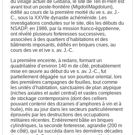
du village actuel de Gilbana, le site de Tell el-Herr est
avant tout un poste-frontière (
Migdol
/
Magdolum
),
édifié au cours de la première moitié du ve s. av. J.-
C., sous la XXVIIe dynastie achéménide. Les
investigations conduites sur le site, dès les débuts du
NSADP, en 1986, par la mission franco-égyptienne,
ont révélé plusieurs forteresses successives,
associées à des quartiers d’habitations et des
bâtiments imposants, édifiés en briques crues, au
cours des ve et ive s. av. J.-C.
La première enceinte, à redans, formant un
quadrilatère d’environ 140 m de côté, probablement
Kôm Ombo
mise en œuvre au début du ve s. av. J.-C., fut
partiellement dégagée sur son pourtour oriental, lors
des premières campagnes de fouilles, tout comme
les unités d’habitation, sanctuaires de plan atypique
(niches axiales et autel central) et vastes complexes
de stockage contemporains (dont des celliers
pouvant contenir des dizaines d’amphores à vin et à
huile), mis au jour dans les secteurs particulièrement
éprouvés par les destructions des occupations
militaires récentes. Entièrement bâtie en briques
cylindriques, la seconde forteresse, agrandie (200 m
de côté), qui lui succéda dans les dernières décades