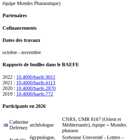
équipe Mondes Pharaonique)
Partenaires
Cofinancements
Dates des travaux
octobre - novembre
Rapports de fouilles dans le BAEFE
2022 :
10.4000/baefe.9011
2021 :
10.4000/baefe.6113
2020 :
10.4000/baefe.2870
2019 :
10.4000/baefe.772
Participants en 2026
ʿAyn Soukhna
CNRS, UMR 8167 (Orient et
Catherine
archéologue
Méditerranée), équipe « Mondes
Defernez
pharaon
égyptologue,
Sorbonne Université - Lettres –