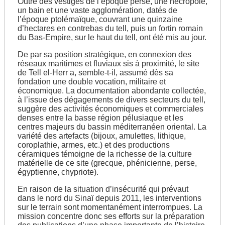
Outre des vestiges de l’époque perse, une nécropole,
un bain et une vaste agglomération, datés de
l’époque ptolémaïque, couvrant une quinzaine
d’hectares en contrebas du tell, puis un fortin romain
du Bas-Empire, sur le haut du tell, ont été mis au jour.
De par sa position stratégique, en connexion des
réseaux maritimes et fluviaux sis à proximité, le site
de Tell el-Herr a, semble-t-il, assumé dès sa
fondation une double vocation, militaire et
économique. La documentation abondante collectée,
à l’issue des dégagements de divers secteurs du tell,
suggère des activités économiques et commerciales
denses entre la basse région pélusiaque et les
centres majeurs du bassin méditerranéen oriental. La
variété des artefacts (bijoux, amulettes, lithique,
coroplathie, armes, etc.) et des productions
céramiques témoigne de la richesse de la culture
matérielle de ce site (grecque, phénicienne, perse,
égyptienne, chypriote).
En raison de la situation d’insécurité qui prévaut
dans le nord du Sinaï depuis 2011, les interventions
sur le terrain sont momentanément interrompues. La
mission concentre donc ses efforts sur la préparation