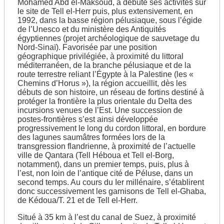
Dendara
Mohamed Abd el-Maksoud, a débuté ses activités sur
le site de Tell el-Herr puis, plus extensivement, en
1992, dans la basse région pélusiaque, sous l’égide
Qal‘at Cheikh Hammâm
de l’Unesco et du ministère des Antiquités
Coptos
égyptiennes (projet archéologique de sauvetage du
Désert oriental,
Qous
Nord-Sinaï). Favorisée par une position
géographique privilégiée, à proximité du littoral
méditerranéen, de la branche pélusiaque et de la
route terrestre reliant l’Égypte à la Palestine (les «
Tombe de Padiaménopé (TT 33)
Assassif
Médamoud
Chemins d’Horus »), la région accueillit, dès les
Montagne thébaine
Deir el-Médina
Karnak, sanctuaires osiriens
Karnak-nord
débuts de son histoire, un réseau de fortins destiné à
protéger la frontière la plus orientale du Delta des
Ermant
incursions venues de l’Est. Une succession de
Tôd
postes-frontières s’est ainsi développée
progressivement le long du cordon littoral, en bordure
des lagunes saumâtres formées lors de la
transgression flandrienne, à proximité de l’actuelle
ville de Qantara (Tell Héboua et Tell el-Borg,
notamment), dans un premier temps, puis, plus à
l’est, non loin de l’antique cité de Péluse, dans un
second temps. Au cours du Ier millénaire, s’établirent
donc successivement les garnisons de Tell el-Ghaba,
de Kédoua/T. 21 et de Tell el-Herr.
Situé à 35 km à l’est du canal de Suez, à proximité