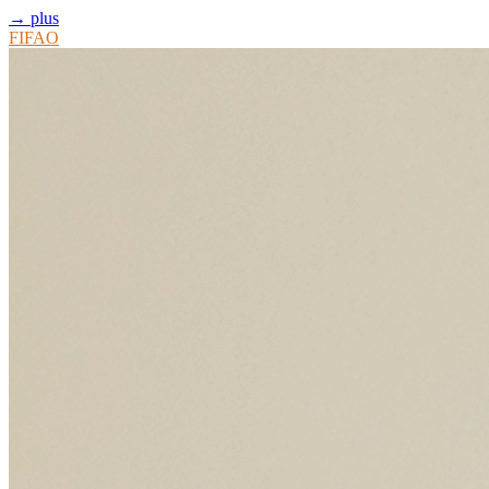
→ plus
FIFAO