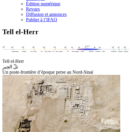
Édition numérique
Revues
Diffusion et annonces
Publier à l’IFAO
Tell el-Herr
Tell el-Herr
تلّ الحِير
Un poste-frontière d’époque perse au Nord-Sinaï