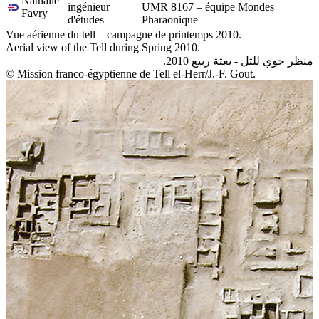
Nathalie
ingénieur
UMR 8167 – équipe Mondes
Favry
d'études
Pharaonique
Vue aérienne du tell – campagne de printemps 2010.
Aerial view of the Tell during Spring 2010.
منظر جوي للتل - بعثة ربيع 2010.
© Mission franco-égyptienne de Tell el-Herr/J.-F. Gout.
Ouadi Araba
Ouadi el-Jarf