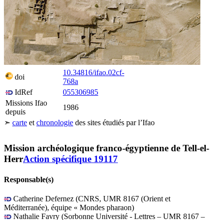
10.34816/ifao.02cf-
doi
768a
IdRef
055306985
Missions Ifao
1986
depuis
Leaflet
| ©
Esri
, -i-cubed, …
Tanis
Tell el-Herr
➣
carte
et
chronologie
des sites étudiés par l’Ifao
20 km
+
l-Iswid
−
Mission archéologique franco-égyptienne de Tell-el-
Herr
Action spécifique 19117
Responsable(s)
Catherine Defernez (CNRS, UMR 8167 (Orient et
Méditerranée), équipe « Mondes pharaon)
Nathalie Favry (Sorbonne Université - Lettres – UMR 8167 –