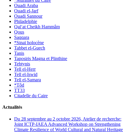
*Murailles du Caire
Ouadi Araba
Ouadi el-Jarf
Ouadi Sannour
Philadelphie
Qal‘at Cheikh Hammâm
Qous
Saqqara
*Sinaï holocène
Tabbet el-Guech
Tanis
Taposiris Magna et Plinthine
Tebtynis
Tell el-Herr
Tell el-Iswid
Tell el-Samara
*Tôd
TT33
Citadelle du Caire
Actualités
Du 28 septembre au 2 octobre 2026, Atelier de recherche:
Joint ICTP-IAEA Advanced Workshop on Strengthening
Climate Resilience of World Cultural and Natural Heritage