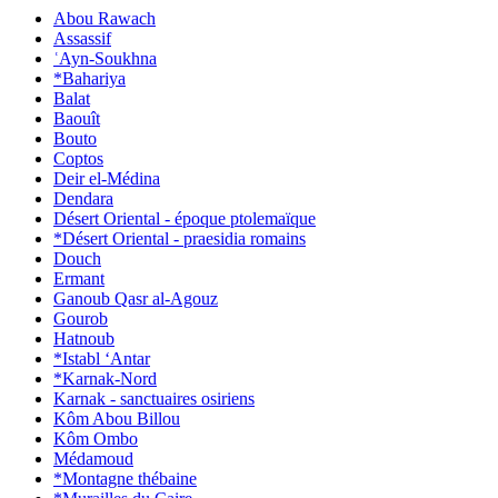
Abou Rawach
Assassif
ʿAyn-Soukhna
*Bahariya
Balat
Baouît
Bouto
Coptos
Deir el-Médina
Dendara
Désert Oriental - époque ptolemaïque
*Désert Oriental - praesidia romains
Douch
Ermant
Ganoub Qasr al-Agouz
Gourob
Hatnoub
*Istabl ‘Antar
*Karnak-Nord
Karnak - sanctuaires osiriens
Kôm Abou Billou
Kôm Ombo
Médamoud
*Montagne thébaine