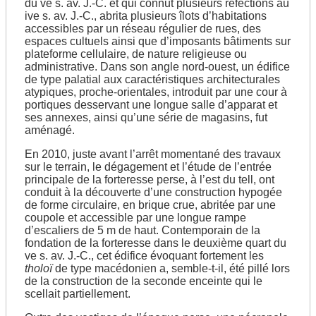
du ve s. av. J.-C. et qui connut plusieurs réfections au
ive s. av. J.-C., abrita plusieurs îlots d’habitations
accessibles par un réseau régulier de rues, des
espaces cultuels ainsi que d’imposants bâtiments sur
plateforme cellulaire, de nature religieuse ou
administrative. Dans son angle nord-ouest, un édifice
de type palatial aux caractéristiques architecturales
atypiques, proche-orientales, introduit par une cour à
portiques desservant une longue salle d’apparat et
ses annexes, ainsi qu’une série de magasins, fut
aménagé.
En 2010, juste avant l’arrêt momentané des travaux
sur le terrain, le dégagement et l’étude de l’entrée
principale de la forteresse perse, à l’est du tell, ont
conduit à la découverte d’une construction hypogée
de forme circulaire, en brique crue, abritée par une
coupole et accessible par une longue rampe
d’escaliers de 5 m de haut. Contemporain de la
fondation de la forteresse dans le deuxième quart du
ve s. av. J.-C., cet édifice évoquant fortement les
tholoï
de type macédonien a, semble-t-il, été pillé lors
de la construction de la seconde enceinte qui le
scellait partiellement.