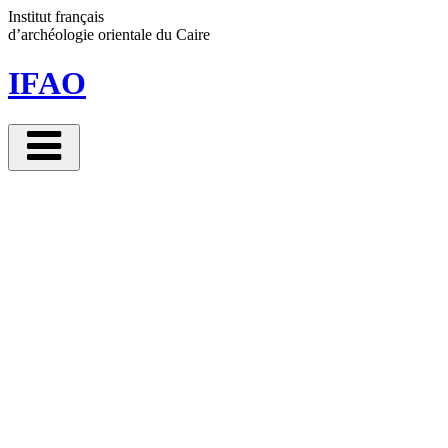
Panneau de gestion des cookies
Institut français
d’archéologie orientale
du Caire
IFAO