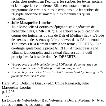
recherches portent sur l’écriture, les scribes, les textes anciens
et leur expérience moderne. Elle mène notamment un
programme de terrain sur les inscriptions que les scribes de
l'Égypte ancienne laissaient sur les monuments qu’ils
visitaient.
Julie Masquelier-Loorius
Julie Masquelier-Loorius est épigraphiste (ingénieure de
recherche Cnrs, UMR 8167). Elle achève la publication du
corpus des huisseries du site de Deir el-Médina (Ifao). L’étude
des textes et des scènes qu’elle a relevés dans l’Akhmenou de
Thoutmosis III à Karnak arrive à son terme (CFEETK). Elle
co-dirige également le projet AFRITS (Ancient Feasts and
Rituals. Iconographic and Textual Studies) dont l’outil
principal est la base de données DESERTS.
Vous pouvez acquérir ce(s) fichier(s) PDF issu(s) de cet ouvrage en
cliquant sur le nom du fichier puis 'Ajouter au panier'.
You can buy theses PDF files extracted from this book by clicking on the
file name then 'Add to cart'
.
Henri Wild, Delphine Driaux (éd.), Chloé Ragazzoli, Julie
Masquelier-Loorius
p. 1-296
27 €
La tombe de Néfer·hotep (I) et Neb·néfer à Deir el Médîna [N° 6] et
autres documents les concernant