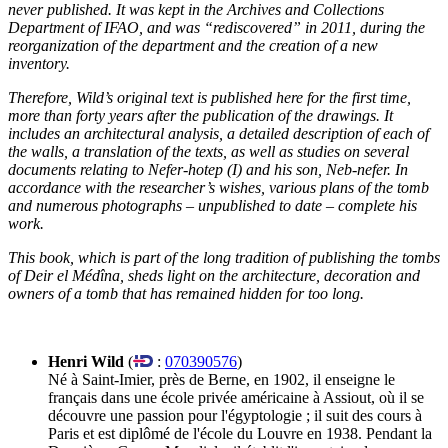
never published. It was kept in the Archives and Collections
Department of IFAO, and was “rediscovered” in 2011, during the
reorganization of the department and the creation of a new
inventory.
Therefore, Wild’s original text is published here for the first time,
more than forty years after the publication of the drawings. It
includes an architectural analysis, a detailed description of each of
the walls, a translation of the texts, as well as studies on several
documents relating to Nefer-hotep (I) and his son, Neb-nefer. In
accordance with the researcher’s wishes, various plans of the tomb
and numerous photographs – unpublished to date – complete his
work.
This book, which is part of the long tradition of publishing the tombs
of Deir el Médîna, sheds light on the architecture, decoration and
owners of a tomb that has remained hidden for too long.
Henri Wild
(
:
070390576
)
Né à Saint-Imier, près de Berne, en 1902, il enseigne le
français dans une école privée américaine à Assiout, où il se
découvre une passion pour l'égyptologie ; il suit des cours à
Paris et est diplômé de l'école du Louvre en 1938. Pendant la