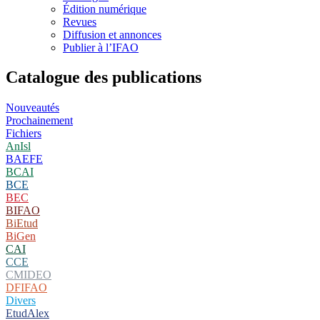
Édition numérique
Revues
Diffusion et annonces
Publier à l’IFAO
Catalogue des publications
Nouveautés
Prochainement
Fichiers
AnIsl
BAEFE
BCAI
BCE
BEC
BIFAO
BiEtud
BiGen
CAI
CCE
CMIDEO
DFIFAO
Divers
EtudAlex