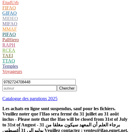
EtudUrb
FIFAO
GIFAO
MIDEO
MIFAO
MMAF
PIFAO
PalHiero
RAPH
RCEA
TAEI
TTAO
Temples
Voyageurs
Catalogue des parutions 2025
Les achats en ligne sont suspendus, sauf pour les fichiers.
Veuillez noter que l'Ifao sera fermé du 31 juillet au 31 août
inclus - Please note that the Ifao will be closed from 31st of July
to 31st of August - برجاء العلم أن المعهد سيكون مغلقا من 31
يوليو إلى 31 أغسطس Veuillez contactez : ventes@ifao.egnet.net.