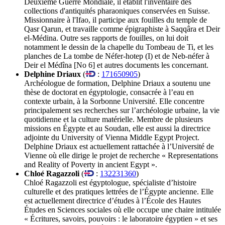
Deuxième Guerre Mondiale, il établit l'inventaire des
collections d'antiquités pharaoniques conservées en Suisse.
Missionnaire à l'Ifao, il participe aux fouilles du temple de
Qasr Qarun, et travaille comme épigraphiste à Saqqâra et Deir
el-Médina. Outre ses rapports de fouilles, on lui doit
notamment le dessin de la chapelle du Tombeau de Ti, et les
planches de La tombe de Néfer-hotep (I) et de Neb-néfer à
Deir el Médîna [No 6] et autres documents les concernant.
Delphine Driaux
(
:
171650905
)
Archéologue de formation, Delphine Driaux a soutenu une
thèse de doctorat en égyptologie, consacrée à l’eau en
contexte urbain, à la Sorbonne Université. Elle concentre
principalement ses recherches sur l’archéologie urbaine, la vie
quotidienne et la culture matérielle. Membre de plusieurs
missions en Égypte et au Soudan, elle est aussi la directrice
adjointe du University of Vienna Middle Egypt Project.
Delphine Driaux est actuellement rattachée à l’Université de
Vienne où elle dirige le projet de recherche « Representations
and Reality of Poverty in ancient Egypt ».
Chloé Ragazzoli
(
:
132231360
)
Chloé Ragazzoli est égyptologue, spécialiste d’histoire
culturelle et des pratiques lettrées de l’Égypte ancienne. Elle
est actuellement directrice d’études à l’École des Hautes
Études en Sciences sociales où elle occupe une chaire intitulée
« Écritures, savoirs, pouvoirs : le laboratoire égyptien » et ses