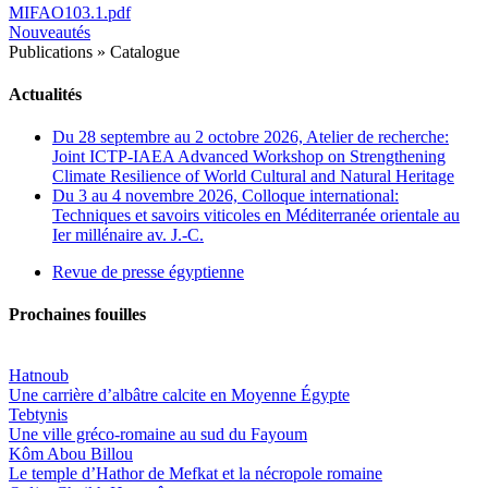
MIFAO103.1.pdf
Nouveautés
Publications
»
Catalogue
Actualités
Du 28 septembre au 2 octobre 2026, Atelier de recherche:
Joint ICTP-IAEA Advanced Workshop on Strengthening
Climate Resilience of World Cultural and Natural Heritage
Du 3 au 4 novembre 2026, Colloque international:
Techniques et savoirs viticoles en Méditerranée orientale au
Ier millénaire av. J.-C.
Revue de presse égyptienne
Prochaines fouilles
Hatnoub
Une carrière d’albâtre calcite en Moyenne Égypte
Tebtynis
Une ville gréco-romaine au sud du Fayoum
Kôm Abou Billou
Le temple d’Hathor de Mefkat et la nécropole romaine