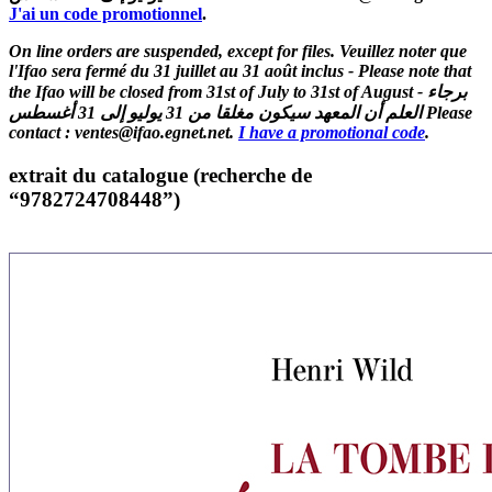
J'ai un code promotionnel
.
On line orders are suspended, except for files. Veuillez noter que
l'Ifao sera fermé du 31 juillet au 31 août inclus - Please note that
the Ifao will be closed from 31st of July to 31st of August - برجاء
العلم أن المعهد سيكون مغلقا من 31 يوليو إلى 31 أغسطس Please
contact : ventes@ifao.egnet.net.
I have a promotional code
.
extrait du catalogue (recherche de
“9782724708448”)