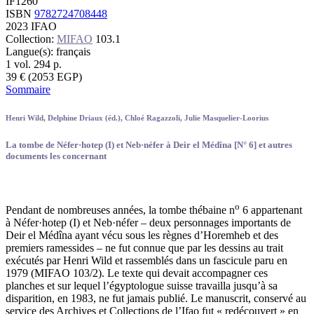
IF1260
ISBN
9782724708448
2023
IFAO
Collection:
MIFAO
103.1
Langue(s): français
1 vol.
294
p.
39
€
(2053 EGP)
Sommaire
Henri Wild, Delphine Driaux (éd.), Chloé Ragazzoli, Julie Masquelier-Loorius
La tombe de Néfer·hotep (I) et Neb·néfer à Deir el Médîna [N° 6] et autres
documents les concernant
o
Pendant de nombreuses années, la tombe thébaine n
6 appartenant
à Néfer·hotep (I) et Neb·néfer – deux personnages importants de
Deir el Médîna ayant vécu sous les règnes d’Horemheb et des
premiers ramessides – ne fut connue que par les dessins au trait
exécutés par Henri Wild et rassemblés dans un fascicule paru en
1979 (MIFAO 103/2). Le texte qui devait accompagner ces
planches et sur lequel l’égyptologue suisse travailla jusqu’à sa
disparition, en 1983, ne fut jamais publié. Le manuscrit, conservé au
service des Archives et Collections de l’Ifao fut « redécouvert » en