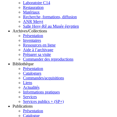
Laboratoire C14
Bahariya
Restauration
Ganoub Qasr al-Agouz
Matériaux
Recherche, formations, diffusion
ANR Meryt
Salle Hesy-Rê au Musée égyptien
Archives/Collections
Présentation
Inventaires
Ressources en ligne
Aide à l’archivage
Préparer sa visite
Commander des reproductions
Bibliothèque
Présentation
Catalogues
Commandes/acquisitions
Liens
Actualités
Informations pratiques
Services
Services publics + (SP+)
Publications
Présentation
Catalogue