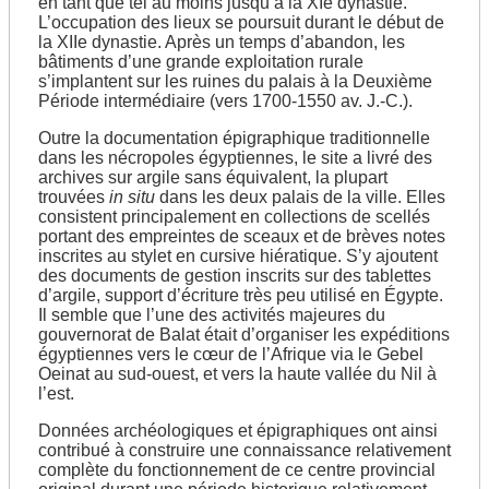
en tant que tel au moins jusqu’à la XIe dynastie.
L’occupation des lieux se poursuit durant le début de
la XIIe dynastie. Après un temps d’abandon, les
bâtiments d’une grande exploitation rurale
s’implantent sur les ruines du palais à la Deuxième
Période intermédiaire (vers 1700-1550 av. J.-C.).
Outre la documentation épigraphique traditionnelle
dans les nécropoles égyptiennes, le site a livré des
archives sur argile sans équivalent, la plupart
trouvées
in situ
dans les deux palais de la ville. Elles
consistent principalement en collections de scellés
portant des empreintes de sceaux et de brèves notes
inscrites au stylet en cursive hiératique. S’y ajoutent
des documents de gestion inscrits sur des tablettes
d’argile, support d’écriture très peu utilisé en Égypte.
Il semble que l’une des activités majeures du
gouvernorat de Balat était d’organiser les expéditions
égyptiennes vers le cœur de l’Afrique via le Gebel
Oeinat au sud-ouest, et vers la haute vallée du Nil à
l’est.
Données archéologiques et épigraphiques ont ainsi
contribué à construire une connaissance relativement
complète du fonctionnement de ce centre provincial