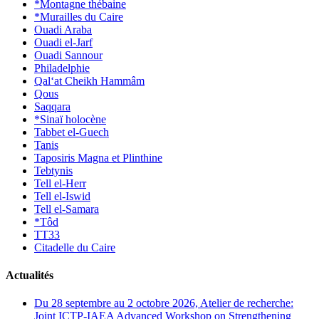
*Montagne thébaine
*Murailles du Caire
Ouadi Araba
Ouadi el-Jarf
Ouadi Sannour
Philadelphie
Qal‘at Cheikh Hammâm
Qous
Saqqara
*Sinaï holocène
Tabbet el-Guech
Tanis
Taposiris Magna et Plinthine
Tebtynis
Tell el-Herr
Tell el-Iswid
Tell el-Samara
*Tôd
TT33
Citadelle du Caire
Actualités
Du 28 septembre au 2 octobre 2026, Atelier de recherche:
Joint ICTP-IAEA Advanced Workshop on Strengthening