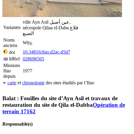
ville Ayn Asil عين أصيل,
Variantes
nécropole Qilaa el-Daba قلاع
الضبع
Noms
Wḥȝ.
anciens
10.34816/ifao.d2ac-d5d7
doi
IdRef
028696565
Missions
Ifao
1977
depuis
Leaflet
| ©
Esri
, -i-cubed, …
Balat
➣
carte
et
chronologie
des sites étudiés par l’Ifao
20 km
+
−
Balat : Fouilles du site d’Ayn Asil et travaux de
restauration du site de Qila el-Dabba
Opération de
terrain 17162
Responsable(s)