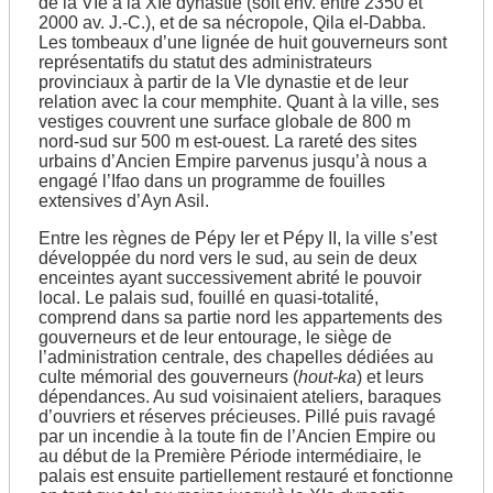
de la VIe à la XIe dynastie (soit env. entre 2350 et
2000 av. J.-C.), et de sa nécropole, Qila el-Dabba.
Les tombeaux d’une lignée de huit gouverneurs sont
représentatifs du statut des administrateurs
provinciaux à partir de la VIe dynastie et de leur
relation avec la cour memphite. Quant à la ville, ses
vestiges couvrent une surface globale de 800 m
nord-sud sur 500 m est-ouest. La rareté des sites
urbains d’Ancien Empire parvenus jusqu’à nous a
engagé l’Ifao dans un programme de fouilles
extensives d’Ayn Asil.
Entre les règnes de Pépy Ier et Pépy II, la ville s’est
développée du nord vers le sud, au sein de deux
enceintes ayant successivement abrité le pouvoir
local. Le palais sud, fouillé en quasi-totalité,
comprend dans sa partie nord les appartements des
gouverneurs et de leur entourage, le siège de
l’administration centrale, des chapelles dédiées au
culte mémorial des gouverneurs (
hout-ka
) et leurs
dépendances. Au sud voisinaient ateliers, baraques
d’ouvriers et réserves précieuses. Pillé puis ravagé
par un incendie à la toute fin de l’Ancien Empire ou
au début de la Première Période intermédiaire, le
palais est ensuite partiellement restauré et fonctionne