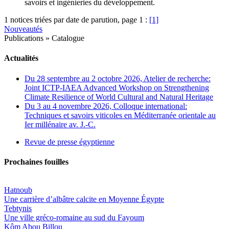
savoirs et ingénieries du développement.
1 notices triées par date de parution, page 1 :
[1]
Nouveautés
Publications
»
Catalogue
Actualités
Du 28 septembre au 2 octobre 2026, Atelier de recherche:
Joint ICTP-IAEA Advanced Workshop on Strengthening
Climate Resilience of World Cultural and Natural Heritage
Du 3 au 4 novembre 2026, Colloque international:
Techniques et savoirs viticoles en Méditerranée orientale au
Ier millénaire av. J.-C.
Revue de presse égyptienne
Prochaines fouilles
Hatnoub
Une carrière d’albâtre calcite en Moyenne Égypte
Tebtynis
Une ville gréco-romaine au sud du Fayoum
Kôm Abou Billou