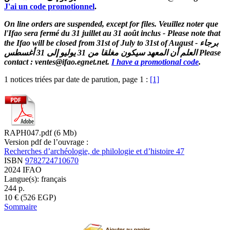
J'ai un code promotionnel
.
On line orders are suspended, except for files. Veuillez noter que
l'Ifao sera fermé du 31 juillet au 31 août inclus - Please note that
the Ifao will be closed from 31st of July to 31st of August - برجاء
العلم أن المعهد سيكون مغلقا من 31 يوليو إلى 31 أغسطس Please
contact : ventes@ifao.egnet.net.
I have a promotional code
.
1 notices triées par date de parution, page 1 :
[1]
RAPH047.pdf (6 Mb)
Version pdf de l’ouvrage :
Recherches d’archéologie, de philologie et d’histoire 47
ISBN
9782724710670
2024
IFAO
Langue(s): français
244
p.
10
€
(526 EGP)
Sommaire