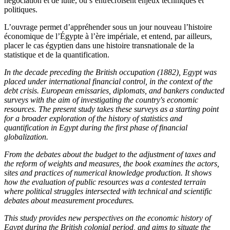
négociation et de lutte, où s’entrecroisent enjeux techniques et
politiques.
L’ouvrage permet d’appréhender sous un jour nouveau l’histoire
économique de l’Égypte à l’ère impériale, et entend, par ailleurs,
placer
le cas égyptien dans une histoire transnationale de la
statistique et de la quantification.
In the decade preceding the British occupation (1882), Egypt was
placed under international financial control, in the context of the
debt crisis. European emissaries, diplomats, and bankers conducted
surveys with the aim of investigating the country's economic
resources. The present study takes these surveys as a starting point
for a broader exploration of the history of statistics and
quantification in Egypt during the first phase of financial
globalization.
From the debates about the budget to the adjustment of taxes and
the reform of weights and measures, the book examines the actors,
sites and practices of numerical knowledge production. It shows
how the evaluation of public resources
was a contested terrain
where political struggles intersected with technical and scientific
debates about measurement procedures.
This study provides new perspectives on the economic history of
Egypt during the British colonial period, and aims to situate the