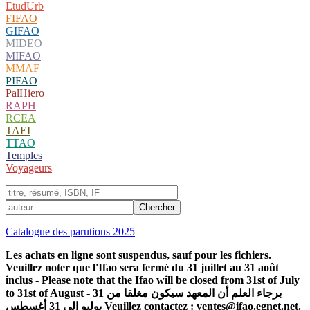
EtudUrb
FIFAO
GIFAO
MIDEO
MIFAO
MMAF
PIFAO
PalHiero
RAPH
RCEA
TAEI
TTAO
Temples
Voyageurs
Catalogue des parutions 2025
Les achats en ligne sont suspendus, sauf pour les fichiers.
Veuillez noter que l'Ifao sera fermé du 31 juillet au 31 août
inclus - Please note that the Ifao will be closed from 31st of July
to 31st of August - برجاء العلم أن المعهد سيكون مغلقا من 31
يوليو إلى 31 أغسطس Veuillez contactez : ventes@ifao.egnet.net.