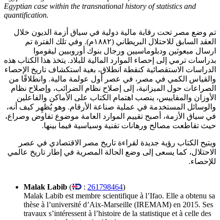
Egyptian case within the transnational history of statistics and
quantification.
تم وضع مصر تحت رقابة مالية دولية في سياق أزمة الديون خلال
العقد السابق للاحتلال البريطاني (١٨٨٢م). وفي تلك الفترة تم
ارسال مبعوثين ودبلوماسيين ورجال بنوك أوروبيين ليقوموا
بدراسات ترمي إلى إحصاء الموارد المالية للبلاد. يتخذ هذا الكتاب هذه
الدراسات الاستقصائية كنقطة انطلاق، بغية استكشاف تاريخ الإحصاء
والقياس الكمي في مصر، في عصر أول عولمة مالية. وانطلاقًا من
الصراعات حول الميزانية، إلى إصلاح نظام الضرائب، وإصلاح نظام
الأوزان والمقاييس، ينصب اهتمام الكتاب على الأماكن والفاعلين
والوسائل المستخدمة في عملية صناعة الأرقام. وهو يُظهِر كيف أنه،
في سياق الأزمة، أصبح تقييم الموارد العامة موضوع تفاوض وصراع،
حيث تقاطعت مصالح ورهانات تقنية وسياسية فيما بينها.
ويتيح الكتاب رؤية جديدة لقراءة تاريخ مصر الاقتصادي في عصر
الاحتلال، كما يسعى إلى وضع الحالة المصرية في إطار تاريخ عالمي
للإحصاء.
Malak Labib
(
:
261798464
)
Malak Labib est membre scientifique à l’Ifao. Elle a obtenu sa
thèse à l’université d’Aix-Marseille (IREMAM) en 2015. Ses
travaux s’intéressent à l’histoire de la statistique et à celle des