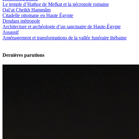
Le temple d’Hathor de Mefkat et la nécropole romaine
Qal‘at Cheikh Hammâm
Citadelle ottomane en Haute Égypte
Dendara métropole
Architecture et archéologie d’un sanctuaire de Haute-Égypte
Assassif
Aménagement et transformations de la vallée funéraire thébaine
Dernières parutions