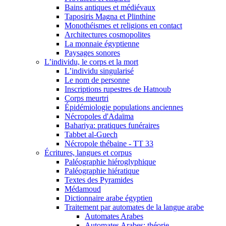
Bains antiques et médiévaux
Taposiris Magna et Plinthine
Monothéismes et religions en contact
Architectures cosmopolites
La monnaie égyptienne
Paysages sonores
L’individu, le corps et la mort
L’individu singularisé
Le nom de personne
Inscriptions rupestres de Hatnoub
Corps meurtri
Épidémiologie populations anciennes
Nécropoles d'Adaïma
Bahariya: pratiques funéraires
Tabbet al-Guech
Nécropole thébaine - TT 33
Écritures, langues et corpus
Paléographie hiéroglyphique
Paléographie hiératique
Textes des Pyramides
Médamoud
Dictionnaire arabe égyptien
Traitement par automates de la langue arabe
Automates Arabes
Automates Arabes: théorie