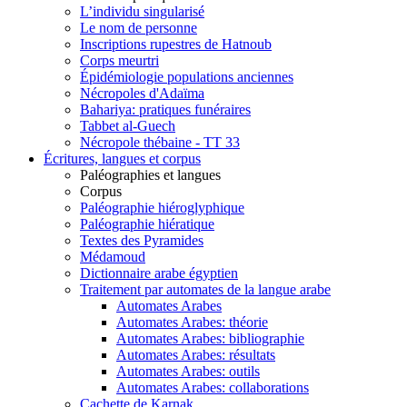
L’individu singularisé
Le nom de personne
Inscriptions rupestres de Hatnoub
Corps meurtri
Épidémiologie populations anciennes
Nécropoles d'Adaïma
Bahariya: pratiques funéraires
Tabbet al-Guech
Nécropole thébaine - TT 33
Écritures, langues et corpus
Paléographies et langues
Corpus
Paléographie hiéroglyphique
Paléographie hiératique
Textes des Pyramides
Médamoud
Dictionnaire arabe égyptien
Traitement par automates de la langue arabe
Automates Arabes
Automates Arabes: théorie
Automates Arabes: bibliographie
Automates Arabes: résultats
Automates Arabes: outils
Automates Arabes: collaborations
Cachette de Karnak