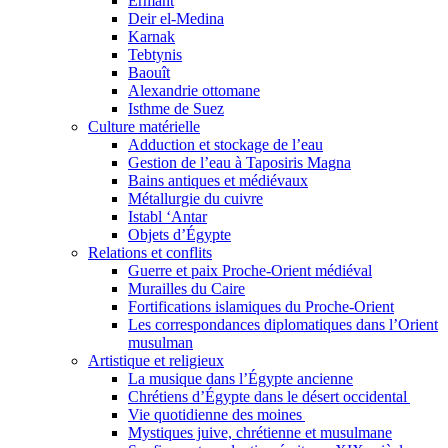
Ermant
Deir el-Medina
Karnak
Tebtynis
Baouît
Alexandrie ottomane
Isthme de Suez
Culture matérielle
Adduction et stockage de l’eau
Gestion de l’eau à Taposiris Magna
Bains antiques et médiévaux
Métallurgie du cuivre
Istabl ‘Antar
Objets d’Égypte
Relations et conflits
Guerre et paix Proche-Orient médiéval
Murailles du Caire
Fortifications islamiques du Proche-Orient
Les correspondances diplomatiques dans l’Orient
musulman
Artistique et religieux
La musique dans l’Égypte ancienne
Chrétiens d’Égypte dans le désert occidental
Vie quotidienne des moines
Mystiques juive, chrétienne et musulmane