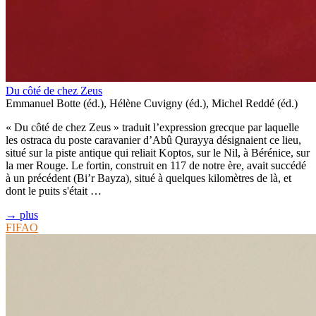
Du côté de chez Zeus
Emmanuel Botte (éd.), Hélène Cuvigny (éd.), Michel Reddé (éd.)
« Du côté de chez Zeus » traduit l’expression grecque par laquelle
les ostraca du poste caravanier d’Abû Qurayya désignaient ce lieu,
situé sur la piste antique qui reliait Koptos, sur le Nil, à Bérénice, sur
la mer Rouge. Le fortin, construit en 117 de notre ère, avait succédé
à un précédent (Bi’r Bayza), situé à quelques kilomètres de là, et
dont le puits s'était …
→ plus
FIFAO