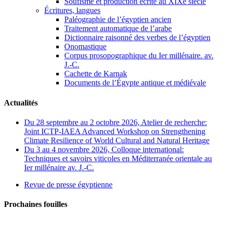
Soufisme et production écrite au XIXe siècle
Écritures, langues
Paléographie de l’égyptien ancien
Traitement automatique de l’arabe
Dictionnaire raisonné des verbes de l’égyptien
Onomastique
Corpus prosopographique du Ier millénaire. av.
J.-C.
Cachette de Karnak
Documents de l’Égypte antique et médiévale
Actualités
Du 28 septembre au 2 octobre 2026, Atelier de recherche:
Joint ICTP-IAEA Advanced Workshop on Strengthening
Climate Resilience of World Cultural and Natural Heritage
Du 3 au 4 novembre 2026, Colloque international:
Techniques et savoirs viticoles en Méditerranée orientale au
Ier millénaire av. J.-C.
Revue de presse égyptienne
Prochaines fouilles