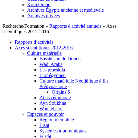
Kôm Ombo
Archives Égypte ancienne et médiévale
Archives privées
Recherche/Formation
»
Rapports d'activité annuels
»
Axes
scientifiques 2012-2016
Rapports d’activités
Axes scientifiques 2012-2016
Culture matérielle
Bassin sud de Douch
Wadi Araba
Les praesidia
L’or égyptien
Culture matérielle Néolithique à fin
Prédynastique
Origins 5
Atlas céramique
Ayn Soukhna
Wadi el-Jarf
Espaces et pouvoir
Région memphite
Lisht
Systèmes toponymiques
Fustât