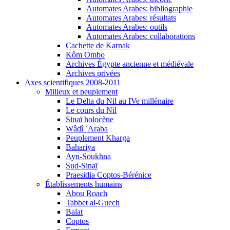
Automates Arabes: bibliographie
Automates Arabes: résultats
Automates Arabes: outils
Automates Arabes: collaborations
Cachette de Karnak
Kôm Ombo
Archives Égypte ancienne et médiévale
Archives privées
Axes scientifiques 2008-2011
Milieux et peuplement
Le Delta du Nil au IVe millénaire
Le cours du Nil
Sinaï holocène
Wâdî ʿAraba
Peuplement Kharga
Bahariya
Ayn-Soukhna
Sud-Sinaï
Praesidia Coptos-Bérénice
Établissements humains
Abou Roach
Tabbet al-Guech
Balat
Coptos