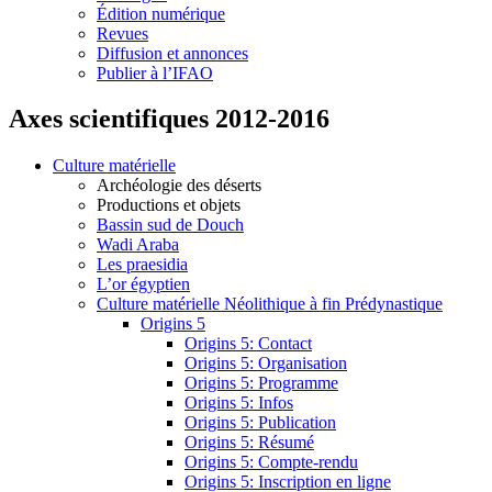
Édition numérique
Revues
Diffusion et annonces
Publier à l’IFAO
Axes scientifiques 2012-2016
Culture matérielle
Archéologie des déserts
Productions et objets
Bassin sud de Douch
Wadi Araba
Les praesidia
L’or égyptien
Culture matérielle Néolithique à fin Prédynastique
Origins 5
Origins 5: Contact
Origins 5: Organisation
Origins 5: Programme
Origins 5: Infos
Origins 5: Publication
Origins 5: Résumé
Origins 5: Compte-rendu
Origins 5: Inscription en ligne