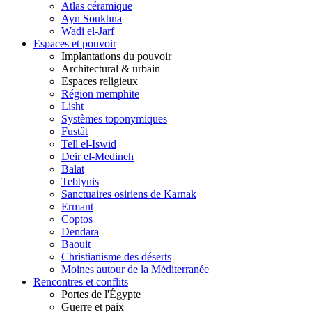
Atlas céramique
Ayn Soukhna
Wadi el-Jarf
Espaces et pouvoir
Implantations du pouvoir
Architectural & urbain
Espaces religieux
Région memphite
Lisht
Systèmes toponymiques
Fustât
Tell el-Iswid
Deir el-Medineh
Balat
Tebtynis
Sanctuaires osiriens de Karnak
Ermant
Coptos
Dendara
Baouit
Christianisme des déserts
Moines autour de la Méditerranée
Rencontres et conflits
Portes de l'Égypte
Guerre et paix