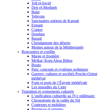
Tell el-Iswid
Deir el-Medineh
Balat
Tebtynis
Sanctuaires osiriens de Karnak
Ermant
Coptos
Dendara
Baouit
Christianisme des déserts
Moines autour de la Méditerranée
Rencontres et conflits
Marge et frontière
Mefkat, Kom Abou Billou
Bouto
Paix: concepts et systèmes politiques
Guerres, cultures et sociétés Proche-Orient
médiéval
Forts et ports de l’Égypte médiévale
Les murailles du Caire
Transition et croisements culturels
L’unification culturelle au IV e millénaire
Chronologie de la vallée du Nil
Contextes et mobiliers
Provinces et empires