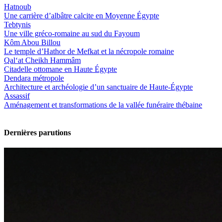
Hatnoub
Une carrière d’albâtre calcite en Moyenne Égypte
Tebtynis
Une ville gréco-romaine au sud du Fayoum
Kôm Abou Billou
Le temple d’Hathor de Mefkat et la nécropole romaine
Qal‘at Cheikh Hammâm
Citadelle ottomane en Haute Égypte
Dendara métropole
Architecture et archéologie d’un sanctuaire de Haute-Égypte
Assassif
Aménagement et transformations de la vallée funéraire thébaine
Dernières parutions