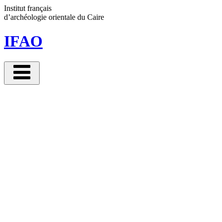
Panneau de gestion des cookies
Institut français
d’archéologie orientale
du Caire
IFAO