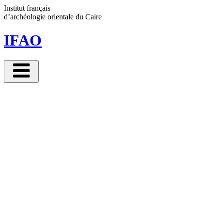
Panneau de gestion des cookies
Institut français
d’archéologie orientale
du Caire
IFAO