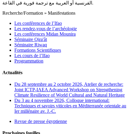
الفرنسية أو العربية مع ترجمة فورية في القاعة.
Recherche/Formation
»
Manifestations
Les conférences de l’Ifao
Les rendez-vous de l’archéologie
Les conférences Midan Mounira
Séminaire Qira'ât
Séminaire Riwaq
Formations Scientifiques
Les cours de l’Ifao
Programmation
Actualités
Du 28 septembre au 2 octobre 2026, Atelier de recherche:
Joint ICTP-IAEA Advanced Workshop on Strengthening
Climate Resilience of World Cultural and Natural Heritage
Du 3 au 4 novembre 2026, Colloque international:
Techniques et savoirs viticoles en Méditerranée orientale au
Ier millénaire av. J.-C.
Revue de presse égyptienne
Prochaines fouilles