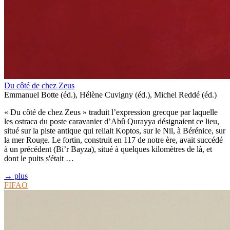
Du côté de chez Zeus
Emmanuel Botte (éd.), Hélène Cuvigny (éd.), Michel Reddé (éd.)
« Du côté de chez Zeus » traduit l’expression grecque par laquelle
les ostraca du poste caravanier d’Abû Qurayya désignaient ce lieu,
situé sur la piste antique qui reliait Koptos, sur le Nil, à Bérénice, sur
la mer Rouge. Le fortin, construit en 117 de notre ère, avait succédé
à un précédent (Bi’r Bayza), situé à quelques kilomètres de là, et
dont le puits s'était …
→ plus
FIFAO