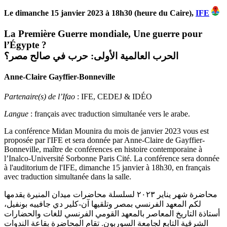
Le dimanche 15 janvier 2023 à 18h30 (heure du Caire),
IFE
La Première Guerre mondiale, Une guerre pour
l’Égypte ?
الحرب العالمية الأولى: حرب في صالح مصر؟
Anne-Claire Gayffier-Bonneville
Partenaire(s) de l’Ifao
: IFE, CEDEJ & IDÉO
Langue
: français avec traduction simultanée vers le arabe.
La conférence Midan Mounira du mois de janvier 2023 vous est
proposée par l'IFE et sera donnée par Anne-Claire de Gayffier-
Bonneville, maître de conférences en histoire contemporaine à
l’Inalco-Université Sorbonne Paris Cité. La conférence sera donnée
à l'auditorium de l'IFE, dimanche 15 janvier à 18h30, en français
avec traduction simultanée dans la salle.
محاضرة شهر يناير ٢٠٢٣ لسلسلة محاضرات ميدان المنيرة يقدمها
لكم المعهد الفرنسي بمصر وتلقيها آن‭-‬كلير‭ ‬دي‭ ‬جافييه‭ ‬بونفيل،
أستاذة التاريخ المعاصر بالمعهد القومي الفرنسي للغات والحضارات
الشرقية التابع لجامعة السوربون
. تقام المحاضرة بقاعة الندوات