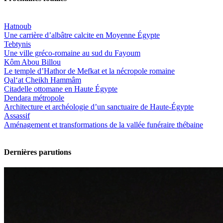
Hatnoub
Une carrière d’albâtre calcite en Moyenne Égypte
Tebtynis
Une ville gréco-romaine au sud du Fayoum
Kôm Abou Billou
Le temple d’Hathor de Mefkat et la nécropole romaine
Qal‘at Cheikh Hammâm
Citadelle ottomane en Haute Égypte
Dendara métropole
Architecture et archéologie d’un sanctuaire de Haute-Égypte
Assassif
Aménagement et transformations de la vallée funéraire thébaine
Dernières parutions