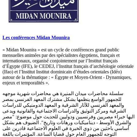
Les conférences Midan Mounira
« Midan Mounira » est un cycle de conférences grand public
mensuelles animées par des spécialistes égyptiens, français et
internationaux, organisé conjointement par l’Institut français
d’Égypte (IFE), le CEDEJ, l’Institut français d’archéologie orientale
(Ifao) et l’Institut Institut dominicain d’études orientales (Idéo)
autour de la thématique : « Égypte et Moyen-Orient - Dynamiques,
enjeux et temporalités ».
سلسلة محاضرات ميدان المنيرة هي محاضرات شهرية موجهه
للجمهور الواسع ينظمها بشكل مشترك المعهد الفرنسي بمصر
والمعهد الفرنسي للآثار الشرقية و المعهد الدومنيكي للدراسات
الشرقية ومركز التوثيق والدراسات الاجتماعية والقانونية ويدعى
اليها خبراء مصريين وفرنسيين ودوليين للحديث حول موضوع: "مصر
والشرق الأوسط - ديناميكيات ورهانات وتاريخ". الضيوف هم بشكل
أساسي باحثين من ذوي الخبرة في العلوم الاجتماعية قادرين على
التوجه للجمهور العام حول قضايا الساعة. المؤتمرات باللغة