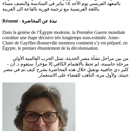
بالمعهد الفرنسي يوم الأحد ١٥ يناير في السادسة والنصف مساء
باللغة الفرنسية مع ترجمة فورية بالقاعة الى العربية.
Résumé - نبذة عن المحاضرة
Dans la genèse de l’Égypte moderne, la Première Guerre mondiale
constitue une étape décisive très longtemps sous-estimée. Anne-
Claire de Gayffier-Bonneville montrera comment s’y est préparé, en
Égypte, le premier ébranlement de la décolonisation.
من بين مراحل نشأة مصر الحديثة، تمثل الحرب العالمية الأولى
مرحلة حاسمة، لم تحظ بالاهتمام الكافي إلا مؤخراً. ستقوم
د. آن –
كلير دي جافييه بونفيل خلال هذه المحاضرة بشرح كيف تم في مصر
حينئذ، ولأول مرة، التأهب للقضاء على الاستعمار.