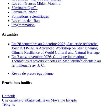
Les conférences Midan Mounira
Séminaire Qira'ât
Séminaire Riwaq
Formations Scientifiques
Les cours de l’Ifao
Programmation
Actualités
Du 28 septembre au 2 octobre 2026, Atelier de recherche:
Joint ICTP-IAEA Advanced Workshop on Strengthening
Climate Resilience of World Cultural and Natural Heritage
Du 3 au 4 novembre 2026, Colloque international:
Techniques et savoirs viticoles en Méditerranée orientale au
Ier millénaire av. J.-C.
Revue de presse égyptienne
Prochaines fouilles
Hatnoub
Une carrière d’albâtre calcite en Moyenne Égypte
Tebtynis