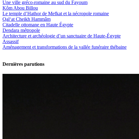
Une ville gréco-romaine au sud du Fayoum
Kôm Abou Billou
Le temple d’Hathor de Mefkat et la nécropole romaine
Qal‘at Cheikh Hammâm
Citadelle ottomane en Haute Égypte
Dendara métropole
Architecture et archéologie d’un sanctuaire de Haute-Égypte
Assassif
Aménagement et transformations de la vallée funéraire thébaine
Dernières parutions