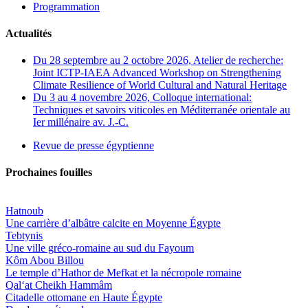
Programmation
Actualités
Du 28 septembre au 2 octobre 2026, Atelier de recherche:
Joint ICTP-IAEA Advanced Workshop on Strengthening
Climate Resilience of World Cultural and Natural Heritage
Du 3 au 4 novembre 2026, Colloque international:
Techniques et savoirs viticoles en Méditerranée orientale au
Ier millénaire av. J.-C.
Revue de presse égyptienne
Prochaines fouilles
Hatnoub
Une carrière d’albâtre calcite en Moyenne Égypte
Tebtynis
Une ville gréco-romaine au sud du Fayoum
Kôm Abou Billou
Le temple d’Hathor de Mefkat et la nécropole romaine
Qal‘at Cheikh Hammâm
Citadelle ottomane en Haute Égypte