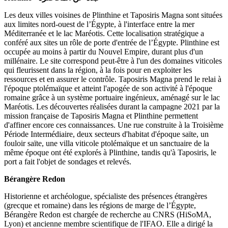
Les deux villes voisines de Plinthine et Taposiris Magna sont situées
aux limites nord-ouest de l’Égypte, à l'interface entre la mer
Méditerranée et le lac Maréotis. Cette localisation stratégique a
conféré aux sites un rôle de porte d'entrée de l’Égypte. Plinthine est
occupée au moins à partir du Nouvel Empire, durant plus d'un
millénaire. Le site correspond peut-être à l'un des domaines viticoles
qui fleurissent dans la région, à la fois pour en exploiter les
ressources et en assurer le contrôle. Taposiris Magna prend le relai à
l'époque ptolémaïque et atteint l'apogée de son activité à l'époque
romaine grâce à un système portuaire ingénieux, aménagé sur le lac
Maréotis. Les découvertes réalisées durant la campagne 2021 par la
mission française de Taposiris Magna et Plinthine permettent
d'affiner encore ces connaissances. Une rue construite à la Troisième
Période Intermédiaire, deux secteurs d'habitat d'époque saïte, un
fouloir saïte, une villa viticole ptolémaïque et un sanctuaire de la
même époque ont été explorés à Plinthine, tandis qu'à Taposiris, le
port a fait l'objet de sondages et relevés.
Bérangère Redon
Historienne et archéologue, spécialiste des présences étrangères
(grecque et romaine) dans les régions de marge de l’Égypte,
Bérangère Redon est chargée de recherche au CNRS (HiSoMA,
Lyon) et ancienne membre scientifique de l'IFAO. Elle a dirigé la