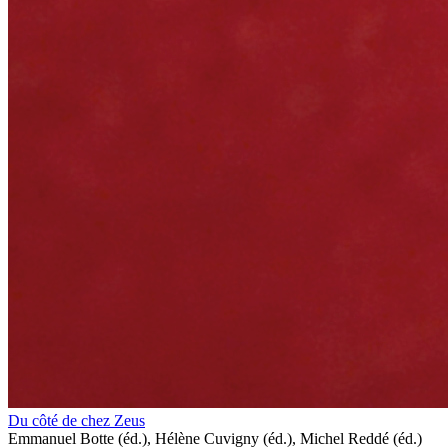
Du côté de chez Zeus
Emmanuel Botte (éd.), Hélène Cuvigny (éd.), Michel Reddé (éd.)