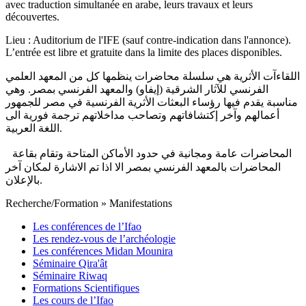
avec traduction simultanée en arabe, leurs travaux et leurs
découvertes.
Lieu : Auditorium de l'IFE (sauf contre-indication dans l'annonce).
L’entrée est libre et gratuite dans la limite des places disponibles.
اللقاءآت الأثرية هي سلسلة محاضرات ينظمها كل من المعهد العلمي
الفرنسي للآثار الشرقية (إيفاو) والمعهد الفرنسي بمصر. وهي
مناسبة يقدم فيها رؤساء البعثات الأثرية الفرنسية في مصر للجمهور
أعمالهم وآخر إكتشافاتهم وتصاحب مداخلاتهم ترجمة فورية الى
اللغة العربية.
المحاضرات عامة ومجانية في حدود الأماكن المتاحة وتقام بقاعة
المحاضرات بالمعهد الفرنسي بمصر الا اذا تم الاشارة لمكان آخر
بالإعلان.
Recherche/Formation
»
Manifestations
Les conférences de l’Ifao
Les rendez-vous de l’archéologie
Les conférences Midan Mounira
Séminaire Qira'ât
Séminaire Riwaq
Formations Scientifiques
Les cours de l’Ifao