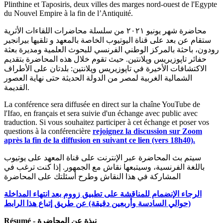
Plinthine et Taposiris, deux villes des marges nord-ouest de l'Egypte
du Nouvel Empire à la fin de l’Antiquité.
محاضرة شهر يونيو ٢٠٢١ من سلسلة محاضرات اللقاءات الأثرية
ستقام عن بعد على قناة اليوتيوب الخاصة بالمعهد و تلقيها بيرانجير
رودون، باحثة بالمركز الوطني الفرنسي للبحوث العلمية ومديرة بعثة
حفائر تاپوزيريس وپلانتين. حيث تقوم خلال هذه المحاضرة بتقديم
الاكتشافات الأخيرة في تاپوزيريس وپلانتين: بلدتان على الأطراف
الشمالية الغربية لمصر من الدولة الحديثة حتى نهاية العصور
القديمة.
La conférence sera diffusée en direct sur la chaîne YouTube de
l'Ifao, en français et sera suivie d'un échange avec public avec
traduction. Si vous souhaitez participer à cet échange et poser vos
questions à la conférencière
rejoignez la discussion sur Zoom
après la fin de la diffusion en suivant ce lien (vers 18h40).
سيتم بث المحاضرة عبر الإنترنت على قناة المعهد على يوتيوب
باللغة الفرنسية، وسيتبعها نقاش مع الجمهور. إذا كنت ترغب في
المشاركة في هذا النقاش وطرح أسئلتك على المحاضرة
الرجاء الإنضمام للمناقشة على تطبيق زووم بعد انتهاء المداخلة
(حوالي السادسة وأربعين دقيقة) عن طريق إتباع هذا الرابط
Résumé - نبذة عن المحاضرة