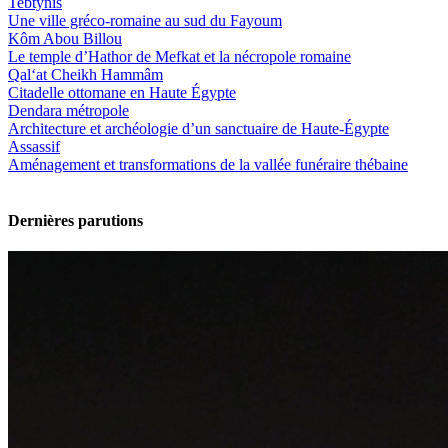
Tebtynis
Une ville gréco-romaine au sud du Fayoum
Kôm Abou Billou
Le temple d’Hathor de Mefkat et la nécropole romaine
Qal‘at Cheikh Hammâm
Citadelle ottomane en Haute Égypte
Dendara métropole
Architecture et archéologie d’un sanctuaire de Haute-Égypte
Assassif
Aménagement et transformations de la vallée funéraire thébaine
Dernières parutions