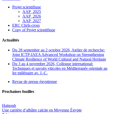
Projet scientifique
AAP_2025
AAP_2026
AAP_2027
ERC ChrIs-cross
Copy of Projet scientifique
Actualités
Du 28 septembre au 2 octobre 2026, Atelier de recherche:
Joint ICTP-IAEA Advanced Workshop on Strengthening
Climate Resilience of World Cultural and Natural Heritage
Du 3 au 4 novembre 2026, Colloque international:
Techniques et savoirs viticoles en Méditerranée orientale au
Ier millénaire av. J.-C.
Revue de presse égyptienne
Prochaines fouilles
Hatnoub
Une carrière d’albâtre calcite en Moyenne Égypte