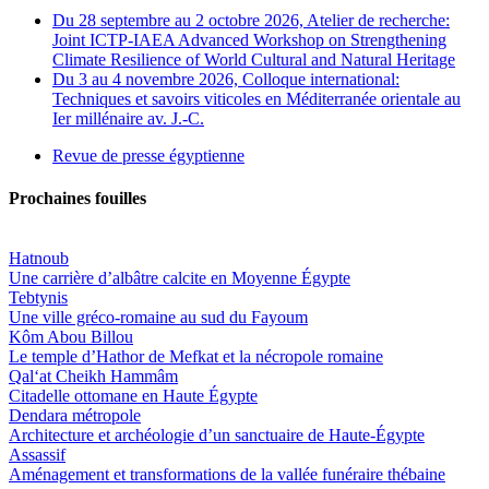
Du 28 septembre au 2 octobre 2026, Atelier de recherche:
Joint ICTP-IAEA Advanced Workshop on Strengthening
Climate Resilience of World Cultural and Natural Heritage
Du 3 au 4 novembre 2026, Colloque international:
Techniques et savoirs viticoles en Méditerranée orientale au
Ier millénaire av. J.-C.
Revue de presse égyptienne
Prochaines fouilles
Hatnoub
Une carrière d’albâtre calcite en Moyenne Égypte
Tebtynis
Une ville gréco-romaine au sud du Fayoum
Kôm Abou Billou
Le temple d’Hathor de Mefkat et la nécropole romaine
Qal‘at Cheikh Hammâm
Citadelle ottomane en Haute Égypte
Dendara métropole
Architecture et archéologie d’un sanctuaire de Haute-Égypte
Assassif
Aménagement et transformations de la vallée funéraire thébaine