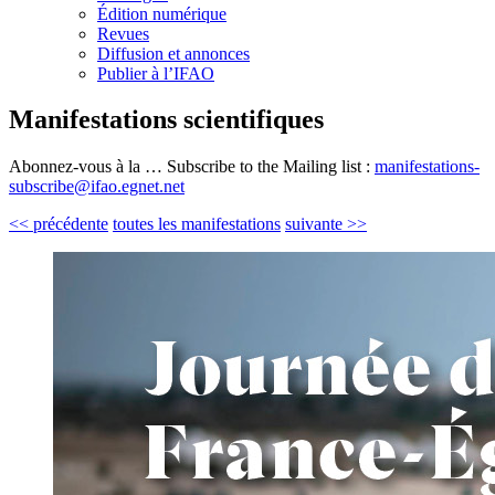
Édition numérique
Revues
Diffusion et annonces
Publier à l’IFAO
Manifestations scientifiques
Abonnez-vous à la … Subscribe to the Mailing list :
manifestations-
subscribe@ifao.egnet.net
<< précédente
toutes les manifestations
suivante >>