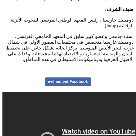
:
ضيف الشرف
دومينيك جارسيا ، رئيس المعهد الوطني الفرنسي للبحوث الأثرية
(Inrap)
الوقائية
أستاذ جامعي وعضو كبير سابق في المعهد الجامعي الفرنسي،
دومينيك غارسيا متخصص في مجتمعات العصور الأولي في شمال
غرب البحر الأبيض المتوسط. يركز ابحاثه بشكل خاص على تخطيط
المدن والهندسة المعمارية والاقتصاد لهذه المجتمعات وكذلك على
الأصول العرقية وديناميكيات الاستيطان في هذه المناطق.