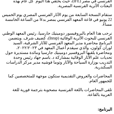
كل عام بهذه
، حيث يحتفي هذا اليوم
(IFE)
الفرنسي في مصر
.
البعثات الأثرية الفرنسية المصرية
ستقام النسخة السابعة من يوم الآثار الفرنسي المصري يوم الخميس
يونيو في قاعة المعهد الفرنسي بمصر بدءَا من الساعة الخامسة
22
.
مساءً
نرحب هذا العام بالبروفيسور دومينيك جارسيا، رئيس المعهد الوطني
ويتضمن
.
، كضيف شرف
(Inrap)
الفرنسي للبحوث الأثرية الوقائية
البرنامج محاضرة مدير المعهد الفرنسي للآثار الشرقية، السيد
/
٢٠٢٣،
لوران كولون، والذي سيقدم أعمال المعهد في ٢٠٢٢
ومحاضرة يلقيها البروفسير دومينيك جارسيا ومائدة مستديرة حول
باسم جهاد رئيس وحدة
.
تحديات علم الآثار الوقائية بمشاركة د
التدريب بوزارة السياحة والآثار وتوما فوشيه مدير مركز الدراسات
.
السكندرية
المحاضرات والعروض التقديمية ستكون موجهة للمتخصصين كما
.
للجمهور العام
تلقى المحاضرات باللغة الفرنسية مصحوبة بترجمة فورية للغة
.
العربية بالقاعة
:
البرنامج