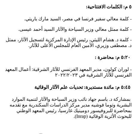
:
الافتتاحية
٥ م: الكلمات
.
كلمة معالي سفير فرنسا في مصر، السيد مارك باريتي
-
.
كلمة ممثل معالي وزير السياحة والآثار السيد أحمد عيسى
-
- كلمة د. هشام الليثي، رئيس الإدارة المركزية لتسجيل الآثار، ممثل
د. مصطفى وزيري، الأمين العام للمجلس الأعلى للآثار.
٥:٢٠ م: محاضرة :
- لوران كولون، مدير المعهد الفرنسي للآثار الشرقية : أعمال المعهد
الفرنسي للآثار الشرقية في ٢٠٢٢/٢٠٢٣
٥:٤٥ م:
مائدة مستديرة: تحديات علم الآثار الوقائية
بمشاركة د. باسم جهاد نائب وزير السياحة والآثار لتنمية الموارد
البشرية وتوما فوشيه مدير مركز الدراسات السكندرية مع تقدمه
بمحاضرة للبروفيسور دومينيك غارسيا، رئيس المعهد الوطني
للبحوث الأثرية الوقائية (Inrap).