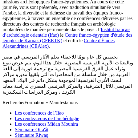
missions archéologiques franco-égyptiennes. Au cours de cette
journée, vous sont présentés, avec traduction simultanée vers
l’arabe, la diversité et la richesse du travail des équipes franco-
égyptiennes, à travers un ensemble de conférences délivrées par les
directeurs des centres de recherche français en archéologie
implantées de manière permanente dans le pays : l’
Institut français
d’archéologie orientale (Ifao)
le
Centre franco-égyptien d'étude des
temples de Karnak (CFEETK)
et enfin le
Centre d'Études
Alexandrines (CEAlex)
.
يخصص كل عام يومًا للاحتفاء بعلم الآثار الفرنسي في مصر
وبالبعثات الأثرية الفرنسية المصرية. خلال هذا اليوم، يتم عرض تنوع
وثراء عمل الفرق الفرنسية المصرية مع ترجمة فورية إلى اللغة
العربية من خلال سلسلة من المحاضرات التي يلقيها مديرو مراكز
البحث الأثري الفرنسية الموجودة بشكل دائم في البلاد: المعهد
الفرنسي للآثار الشرقية، والمركز الفرنسي المصري لدراسة معابد
الكرنك ، ومركز الدراسات السكندرية
Recherche/Formation
»
Manifestations
Les conférences de l’Ifao
Les rendez-vous de l’archéologie
Les conférences Midan Mounira
Séminaire Qira'ât
Séminaire Riwaq