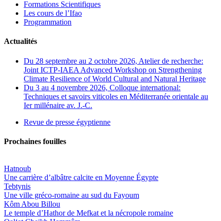
Formations Scientifiques
Les cours de l’Ifao
Programmation
Actualités
Du 28 septembre au 2 octobre 2026, Atelier de recherche:
Joint ICTP-IAEA Advanced Workshop on Strengthening
Climate Resilience of World Cultural and Natural Heritage
Du 3 au 4 novembre 2026, Colloque international:
Techniques et savoirs viticoles en Méditerranée orientale au
Ier millénaire av. J.-C.
Revue de presse égyptienne
Prochaines fouilles
Hatnoub
Une carrière d’albâtre calcite en Moyenne Égypte
Tebtynis
Une ville gréco-romaine au sud du Fayoum
Kôm Abou Billou
Le temple d’Hathor de Mefkat et la nécropole romaine