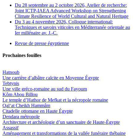
Du 28 septembre au 2 octobre 2026, Atelier de recherche:
Joint ICTP-IAEA Advanced Workshop on Strengthening
Climate Resilience of World Cultural and Natural Heritage
Du 3 au 4 novembre 2026, Colloque international:
Techniques et savoirs viticoles en Méditerranée orientale au
Ier millénaire av. J.-C.
Revue de presse égyptienne
Prochaines fouilles
Hatnoub
Une carrière d’albâtre calcite en Moyenne Égypte
Tebtynis
Une ville gréco-romaine au sud du Fayoum
Kôm Abou Billou
Le temple d’Hathor de Mefkat et la nécropole romaine
Qal‘at Cheikh Hammâm
Citadelle ottomane en Haute Égypte
Dendara métropole
Architecture et archéologie d’un sanctuaire de Haute-Égypte
Assassif
Aménagement et transformations de la vallée funéraire thébaine