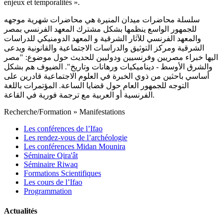
enjeux et temporalités ».
سلسلة محاضرات ميدان المنيرة هي محاضرات شهرية موجهه
للجمهور الواسع ينظمها بشكل مشترك المعهد الفرنسي بمصر
والمعهد الفرنسي للآثار الشرقية و المعهد الدومنيكي للدراسات
الشرقية ومركز التوثيق والدراسات الاجتماعية والقانونية ويدعى
اليها خبراء مصريين وفرنسيين ودوليين للحديث حول موضوع: "مصر
والشرق الأوسط - ديناميكيات ورهانات وتاريخ". الضيوف هم بشكل
أساسي باحثين من ذوي الخبرة في العلوم الاجتماعية قادرين على
التوجه للجمهور العام حول قضايا الساعة. المؤتمرات باللغة
الفرنسية أو العربية مع ترجمة فورية في القاعة.
Recherche/Formation
»
Manifestations
Les conférences de l’Ifao
Les rendez-vous de l’archéologie
Les conférences Midan Mounira
Séminaire Qira'ât
Séminaire Riwaq
Formations Scientifiques
Les cours de l’Ifao
Programmation
Actualités