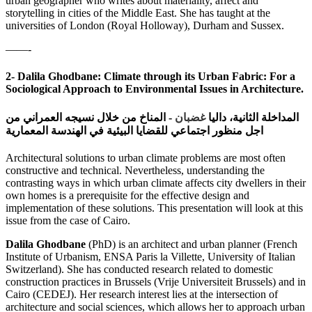
urban geographer who writes about materiality, affect and
storytelling in cities of the Middle East. She has taught at the
universities of London (Royal Holloway), Durham and Sussex.
——-
2- Dalila Ghodbane: Climate through its Urban Fabric: For a
Sociological Approach to Environmental Issues in Architecture.
المناخ من خلال نسيجه العمراني من
-
غضبان
المداخلة الثانية، داليا
اجل منظور اجتماعي للقضايا البيئية في الهندسة المعمارية
Architectural solutions to urban climate problems are most often
constructive and technical. Nevertheless, understanding the
contrasting ways in which urban climate affects city dwellers in their
own homes is a prerequisite for the effective design and
implementation of these solutions. This presentation will look at this
issue from the case of Cairo.
Dalila Ghodbane
(PhD) is an architect and urban planner (French
Institute of Urbanism, ENSA Paris la Villette, University of Italian
Switzerland). She has conducted research related to domestic
construction practices in Brussels (Vrije Universiteit Brussels) and in
Cairo (CEDEJ). Her research interest lies at the intersection of
architecture and social sciences, which allows her to approach urban