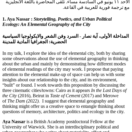
تلقى المحاضرة باللغة الأنجليزية
.
الأحد ١١ يونيو في السادسة مساء
.
مع ترجمة فورية للعربية في القاعة
1. Aya Nassar :
Storytelling, Poetics, and Urban Political
Ecology: An Elemental Geography of the City
المداخلة الأولى، آية نصار - السرد وفن الشعر والايكولوجيا السياسية
الحضرية: الجغرافيا المادية للمدينة
In my talk, I explore the idea of the elemental city, both by sharing
some observations about the use of elemental geography in thinking
about the urban and mainly by demonstrating how different modes
of elemental readings of the city may work. I propose that paying
attention to the elemental make-up of space can help us with some
insights about our relationship to the city, and its environment,
“built” or found. I work towards this proposition by discussing the
three cinematic cities/towns: Cairo as it appears
In the Last Days of
the City
(2016), Beirut in
Taste of Cement
(2017) and Merowe
of
The Dam (2022).
I suggest that elemental geography and
thinking might offer us a creative space to entangle thinking about
questions of memory, architecture, politics and ecology in the city.
Aya Nassar
is a British Academy postdoctoral Fellow at the
University of Warwick. She is an interdisciplinary political and