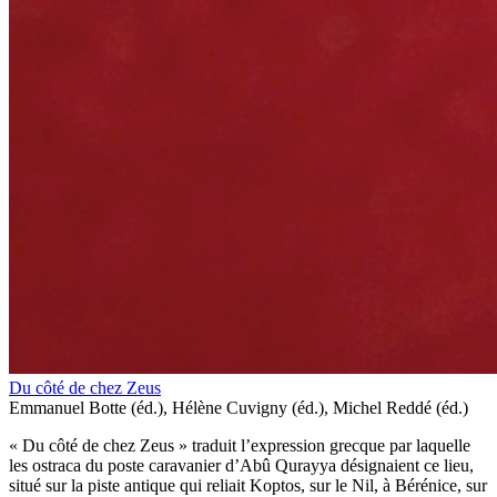
Du côté de chez Zeus
Emmanuel Botte (éd.), Hélène Cuvigny (éd.), Michel Reddé (éd.)
« Du côté de chez Zeus » traduit l’expression grecque par laquelle
les ostraca du poste caravanier d’Abû Qurayya désignaient ce lieu,
situé sur la piste antique qui reliait Koptos, sur le Nil, à Bérénice, sur