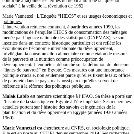
contribué à façonner les termes du débat autour de la "question
sociale" à la veille de la révolution de 1952.
Marie Vannetzel :
L’Enquête “HIECS” et ses usages économiques et
politiques.
L’intervention retracera comment, à partir des années 1990, les
modifications de l’enquête HIECS de consommation des ménages
menée par l’agence nationale des statistiques (CAPMAS), se sont
inscrites dans un contexte historique particulier et ont reflété les
évolutions de l’économie internationale du développement,
privilégiant la consommation alimentaire comme étalon de mesure
de la pauvreté et la nutrition comme préoccupation de
développement. L’enquête a débouché sur la définition de plusieurs
“lignes de pauvreté” en Egypte. Ces mesures ont une importance
politique cruciale, non seulement parce qu’elles fixent le taux officiel
de pauvreté dans le pays, mais aussi parce qu’elles servent de
référence à la réforme des politiques publiques.
Malak Labib
est membre scientifique à l’IFAO. Sa thèse a porté sur
l’histoire de la statistique en Egypte à l’ère impériale. Ses recherches
actuelles portent sur l’histoire des savoirs et ingénieries de la
planification et du développement en Egypte (années 1930-années
1960).
Marie Vannetzel
est chercheure au CNRS, en sociologie politique.
Elle est en poste au CEDEJ depuis septembre 2019. Ses recherches