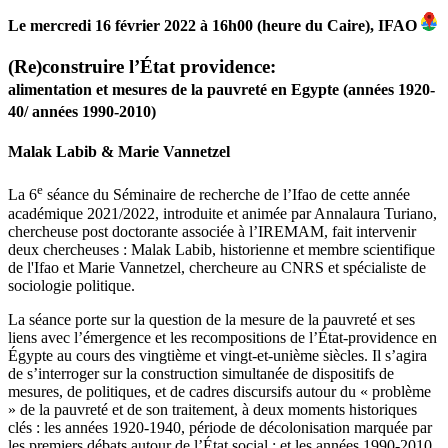
Le mercredi 16 février 2022 à 16h00 (heure du Caire), IFAO
(Re)construire l’État providence:
alimentation et mesures de la pauvreté en Egypte (années 1920-
40/ années 1990-2010)
Malak Labib & Marie Vannetzel
e
La 6
séance du Séminaire de recherche de l’Ifao de cette année
académique 2021/2022, introduite et animée par Annalaura Turiano,
chercheuse post doctorante associée à l’IREMAM, fait intervenir
deux chercheuses : Malak Labib, historienne et membre scientifique
de l'Ifao et Marie Vannetzel, chercheure au CNRS et spécialiste de
sociologie politique.
La séance porte sur la question de la mesure de la pauvreté et ses
liens avec l’émergence et les recompositions de l’État-providence en
Égypte au cours des vingtième et vingt-et-unième siècles. Il s’agira
de s’interroger sur la construction simultanée de dispositifs de
mesures, de politiques, et de cadres discursifs autour du « problème
» de la pauvreté et de son traitement, à deux moments historiques
clés : les années 1920-1940, période de décolonisation marquée par
les premiers débats autour de l’État social ; et les années 1990-2010,