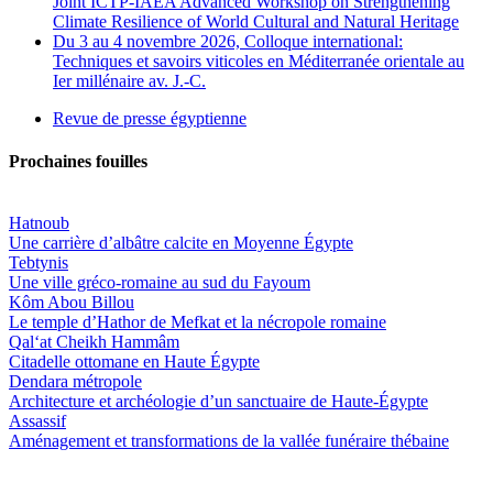
Joint ICTP-IAEA Advanced Workshop on Strengthening
Climate Resilience of World Cultural and Natural Heritage
Du 3 au 4 novembre 2026, Colloque international:
Techniques et savoirs viticoles en Méditerranée orientale au
Ier millénaire av. J.-C.
Revue de presse égyptienne
Prochaines fouilles
Hatnoub
Une carrière d’albâtre calcite en Moyenne Égypte
Tebtynis
Une ville gréco-romaine au sud du Fayoum
Kôm Abou Billou
Le temple d’Hathor de Mefkat et la nécropole romaine
Qal‘at Cheikh Hammâm
Citadelle ottomane en Haute Égypte
Dendara métropole
Architecture et archéologie d’un sanctuaire de Haute-Égypte
Assassif
Aménagement et transformations de la vallée funéraire thébaine