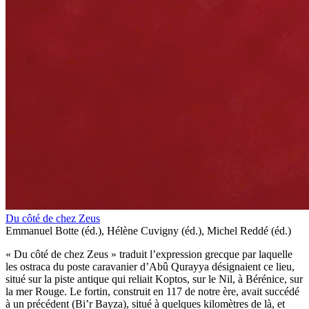
Du côté de chez Zeus
Emmanuel Botte (éd.), Hélène Cuvigny (éd.), Michel Reddé (éd.)
« Du côté de chez Zeus » traduit l’expression grecque par laquelle
les ostraca du poste caravanier d’Abû Qurayya désignaient ce lieu,
situé sur la piste antique qui reliait Koptos, sur le Nil, à Bérénice, sur
la mer Rouge. Le fortin, construit en 117 de notre ère, avait succédé
à un précédent (Bi’r Bayza), situé à quelques kilomètres de là, et