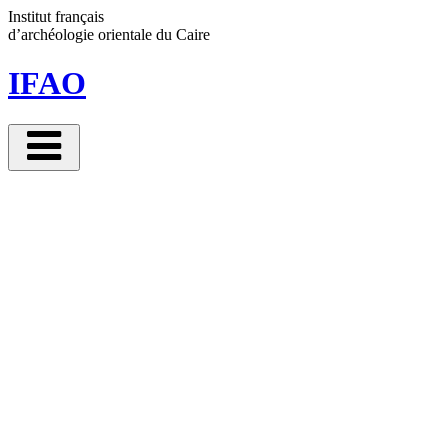
Panneau de gestion des cookies
Institut français
d’archéologie orientale
du Caire
IFAO