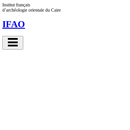
Panneau de gestion des cookies
Institut français
d’archéologie orientale
du Caire
IFAO