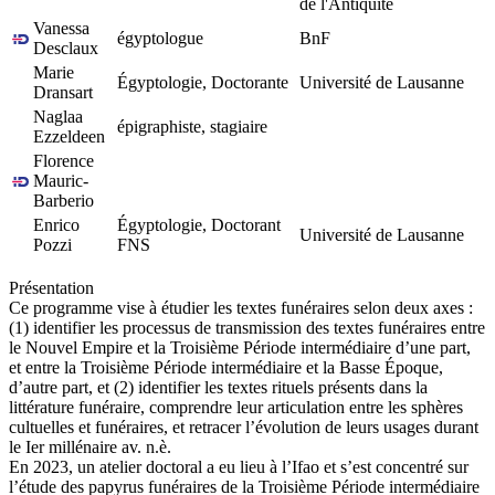
de l'Antiquité
Vanessa
égyptologue
BnF
Desclaux
Marie
Égyptologie, Doctorante
Université de Lausanne
Dransart
Naglaa
épigraphiste, stagiaire
Ezzeldeen
Florence
Mauric-
Barberio
Enrico
Égyptologie, Doctorant
Université de Lausanne
Pozzi
FNS
Présentation
Ce programme vise à étudier les textes funéraires selon deux axes :
(1) identifier les processus de transmission des textes funéraires entre
le Nouvel Empire et la Troisième Période intermédiaire d’une part,
et entre la Troisième Période intermédiaire et la Basse Époque,
d’autre part, et (2) identifier les textes rituels présents dans la
littérature funéraire, comprendre leur articulation entre les sphères
cultuelles et funéraires, et retracer l’évolution de leurs usages durant
le Ier millénaire av. n.è.
En 2023, un atelier doctoral a eu lieu à l’Ifao et s’est concentré sur
l’étude des papyrus funéraires de la Troisième Période intermédiaire