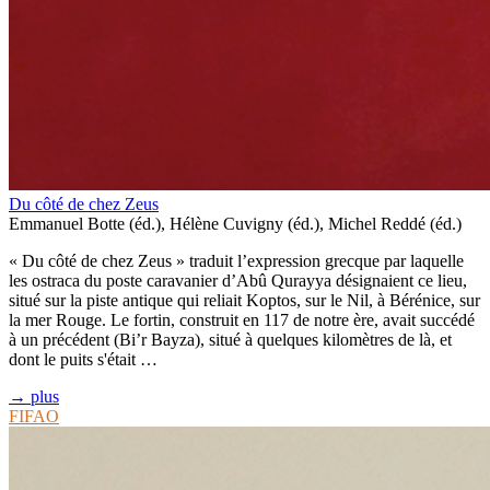
Du côté de chez Zeus
Emmanuel Botte (éd.), Hélène Cuvigny (éd.), Michel Reddé (éd.)
« Du côté de chez Zeus » traduit l’expression grecque par laquelle
les ostraca du poste caravanier d’Abû Qurayya désignaient ce lieu,
situé sur la piste antique qui reliait Koptos, sur le Nil, à Bérénice, sur
la mer Rouge. Le fortin, construit en 117 de notre ère, avait succédé
à un précédent (Bi’r Bayza), situé à quelques kilomètres de là, et
dont le puits s'était …
→ plus
FIFAO