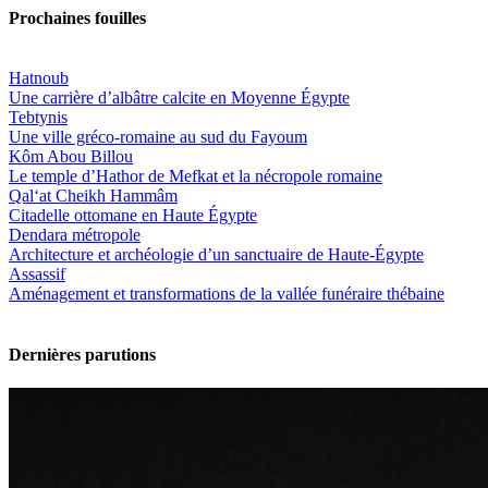
Prochaines fouilles
Hatnoub
Une carrière d’albâtre calcite en Moyenne Égypte
Tebtynis
Une ville gréco-romaine au sud du Fayoum
Kôm Abou Billou
Le temple d’Hathor de Mefkat et la nécropole romaine
Qal‘at Cheikh Hammâm
Citadelle ottomane en Haute Égypte
Dendara métropole
Architecture et archéologie d’un sanctuaire de Haute-Égypte
Assassif
Aménagement et transformations de la vallée funéraire thébaine
Dernières parutions