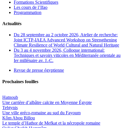
Formations Scientifiques
Les cours de l’Ifao
Programmation
Actualités
Du 28 septembre au 2 octobre 2026, Atelier de recherche:
Joint ICTP-IAEA Advanced Workshop on Strengthening
Climate Resilience of World Cultural and Natural Heritage
Du 3 au 4 novembre 2026, Colloque international:
Techniques et savoirs viticoles en Méditerranée orientale au
Ier millénaire av. J.-C.
Revue de presse égyptienne
Prochaines fouilles
Hatnoub
Une carrière d’albâtre calcite en Moyenne Égypte
Tebtynis
Une ville gréco-romaine au sud du Fayoum
Kôm Abou Billou
Le temple d’Hathor de Mefkat et la nécropole romaine