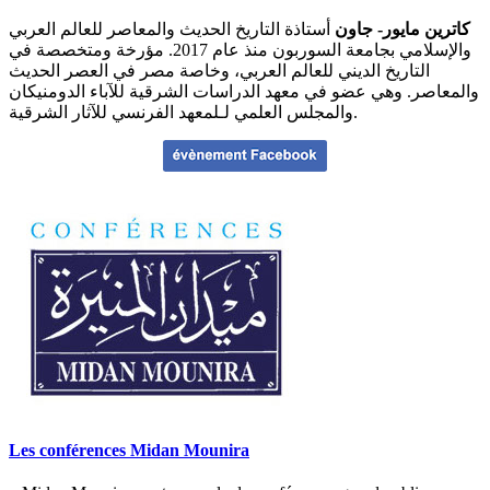
كاترين مايور- جاون
أستاذة التاريخ الحديث والمعاصر للعالم العربي
والإسلامي بجامعة السوربون منذ عام 2017. مؤرخة ومتخصصة في
التاريخ الديني للعالم العربي، وخاصة مصر في العصر الحديث
والمعاصر. وهي عضو في معهد الدراسات الشرقية للآباء الدومنيكان
والمجلس العلمي لـلمعهد الفرنسي للآثار الشرقية.
Les conférences Midan Mounira