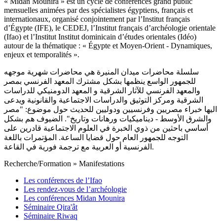
« Midan Mounira » est un cycle de conférences grand public
mensuelles animées par des spécialistes égyptiens, français et
internationaux, organisé conjointement par l’Institut français
d’Égypte (IFE), le CEDEJ, l’Institut français d’archéologie orientale
(Ifao) et l’Institut Institut dominicain d’études orientales (Idéo)
autour de la thématique : « Égypte et Moyen-Orient - Dynamiques,
enjeux et temporalités ».
سلسلة محاضرات ميدان المنيرة هي محاضرات شهرية موجهه
للجمهور الواسع ينظمها بشكل مشترك المعهد الفرنسي بمصر
والمعهد الفرنسي للآثار الشرقية و المعهد الدومنيكي للدراسات
الشرقية ومركز التوثيق والدراسات الاجتماعية والقانونية ويدعى
اليها خبراء مصريين وفرنسيين ودوليين للحديث حول موضوع: "مصر
والشرق الأوسط - ديناميكيات ورهانات وتاريخ". الضيوف هم بشكل
أساسي باحثين من ذوي الخبرة في العلوم الاجتماعية قادرين على
التوجه للجمهور العام حول قضايا الساعة. المؤتمرات باللغة
الفرنسية أو العربية مع ترجمة فورية في القاعة.
Recherche/Formation
»
Manifestations
Les conférences de l’Ifao
Les rendez-vous de l’archéologie
Les conférences Midan Mounira
Séminaire Qira'ât
Séminaire Riwaq