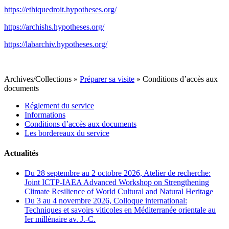
https://ethiquedroit.hypotheses.org/
https://archishs.hypotheses.org/
https://labarchiv.hypotheses.org/
Archives/Collections
»
Préparer sa visite
»
Conditions d’accès aux
documents
Réglement du service
Informations
Conditions d’accès aux documents
Les bordereaux du service
Actualités
Du 28 septembre au 2 octobre 2026, Atelier de recherche:
Joint ICTP-IAEA Advanced Workshop on Strengthening
Climate Resilience of World Cultural and Natural Heritage
Du 3 au 4 novembre 2026, Colloque international:
Techniques et savoirs viticoles en Méditerranée orientale au
Ier millénaire av. J.-C.