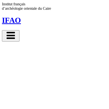
Panneau de gestion des cookies
Institut français
d’archéologie orientale
du Caire
IFAO