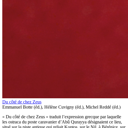
Du côté de chez Zeus
Emmanuel Botte (éd.), Hélène Cuvigny (éd.), Michel Reddé (éd.)
« Du côté de chez Zeus » traduit l’expression grecque par laquelle
les ostraca du poste caravanier d’Abû Qurayya désignaient ce lieu,
situé sur la piste antique qui reliait Koptos, sur le Nil, à Bérénice, sur