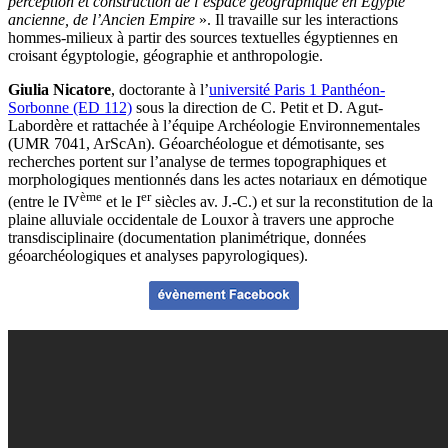
perception et construction de l’espace géographique en Égypte
ancienne, de l’Ancien Empire
». Il travaille sur les interactions
hommes-milieux à partir des sources textuelles égyptiennes en
croisant égyptologie, géographie et anthropologie.
Giulia Nicatore
, doctorante à l’
université Paris 1 Panthéon-
Sorbonne (ED 112)
sous la direction de C. Petit et D. Agut-
Labordère et rattachée à l’équipe Archéologie Environnementales
(UMR 7041, ArScAn). Géoarchéologue et démotisante, ses
recherches portent sur l’analyse de termes topographiques et
morphologiques mentionnés dans les actes notariaux en démotique
ème
er
(entre le IV
et le I
siècles av. J.-C.) et sur la reconstitution de la
plaine alluviale occidentale de Louxor à travers une approche
transdisciplinaire (documentation planimétrique, données
géoarchéologiques et analyses papyrologiques).