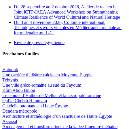
Du 28 septembre au 2 octobre 2026, Atelier de recherche:
Joint ICTP-IAEA Advanced Workshop on Strengthening
Climate Resilience of World Cultural and Natural Heritage
Du 3 au 4 novembre 2026, Colloque international:
Techniques et savoirs viticoles en Méditerranée orientale au
Ier millénaire av. J.-C.
Revue de presse égyptienne
Prochaines fouilles
Hatnoub
Une carrière d’albâtre calcite en Moyenne Égypte
Tebtynis
Une ville gréco-romaine au sud du Fayoum
Kôm Abou Billou
Le temple d’Hathor de Mefkat et la nécropole romaine
Qal‘at Cheikh Hammâm
Citadelle ottomane en Haute Égypte
Dendara métropole
Architecture et archéologie d’un sanctuaire de Haute-Égypte
Assassif
Aménagement et transformations de la vallée funéraire thébaine