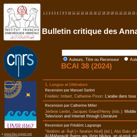
1
2
3
4
5
6
7
8
9
10
11
12
13
14
15
16
17
18
19
20
21
22
23
24
25
Bulletin critique des Ann
Auteurs, Titre ou Recenseur
Aut
BCAI 38 (2024)
1. Langue et littérature
Recension par Manuel Sartori
Frédéric Imbert, Catherine Pinon
:
L’arabe dans tous
Recension par Catherine Miller
Jérôme Lentin, Jacques Grand’Henry (éds.)
:
Middle
Television and Internet through Literature
Recension par Frédéric Lagrange
"Ibrāhīm al‑ʿĀqil [= Ibrahim Akel] (éd.), Abū Bakr a
•
www.ifao.egnet.net
Al‑Māǧarayāt (ḫams wa-ʿišrūn ḥikāya ʿan al‑nisāʾ min 