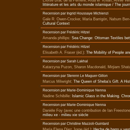
Éloïse Brac de la Perrière, Aïda el Khiari, Annie Ve
littérature et les arts du monde islamique / The jour
Recension par Ingrid Houssaye Michienzi
Gale R. Owen-Crocker, María Barrigón, Naḥum Ben-
Cultural Context
Recension par Frédéric Hitzel
Amanda phillips
:
Sea Change: Ottoman Textiles bet
Recension par Frédéric Hitzel
Elisabeth A. Fraser (éd.)
:
The Mobility of People an
Recension par Sarah Lakhal
Katarzyna Puzon, Sharon Macdonald, Mirjiam Shata
Recension par Sterenn Le Maguer-Gillon
Marcus Milwright
:
The Queen of Sheba’s Gift. A His
Recension par Marie-Dominique Nenna
Nadine Schibille
:
Islamic Glass in the Making. Chr
Recension par Marie-Dominique Nenna
Danièle Foy (avec une contribution de Ian Freeston
milieu xe - milieu xie siècle
Recension par Christine Mazzoli-Guintard
María Elena Díez Jorge (éd.)
:
Hecha de barro y vest