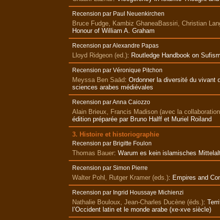
Recension par Paul Neuenkirchen
Bruce Fudge, Kambiz GhaneaBassiri, Christian Lan
Honour of William A. Graham
Recension par Alexandre Papas
Lloyd Ridgeon (ed.)
:
Routledge Handbook on Sufis
Recension par Véronique Pitchon
Meyssa Ben Saād
:
Ordonner la diversité du vivant
sciences arabes médiévales
Recension par Anna Caiozzo
Alain Brieux, Francis Madison (avec la collaborati
édition préparée par Bruno Halff et Muriel Roiland
3. Histoire et historiographie
Recension par Brigitte Foulon
Thomas Bauer
:
Warum es kein islamisches Mittelal
Recension par Simon Pierre
Walter Pohl, Rutger Kramer (eds.)
:
Empires and Com
Recension par Ingrid Houssaye Michienzi
Nathalie Bouloux, Jean-Charles Ducène (éds.)
:
Terr
l’Occident latin et le monde arabe (xe-xve siècle)