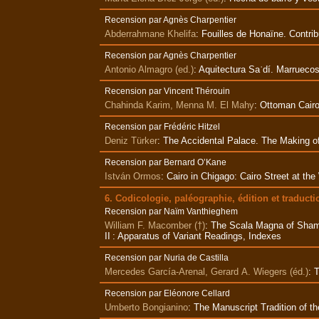
Recension par Agnès Charpentier
Abderrahmane Khelifa
:
Fouilles de Honaïne. Contrib
Recension par Agnès Charpentier
Antonio Almagro (ed.)
:
Aquitectura Saʿdí. Marrueco
Recension par Vincent Thérouin
Chahinda Karim, Menna M. El Mahy
:
Ottoman Cairo:
Recension par Frédéric Hitzel
Deniz Türker
:
The Accidental Palace. The Making of 
Recension par Bernard O’Kane
István Ormos
:
Cairo in Chigago: Cairo Street at th
6. Codicologie, paléographie, édition et traducti
Recension par Naïm Vanthieghem
William F. Macomber (†)
:
The Scala Magna of Shams 
II : Apparatus of Variant Readings, Indexes
Recension par Nuria de Castilla
Mercedes García-Arenal, Gerard A. Wiegers (éd.)
:
T
Recension par Eléonore Cellard
Umberto Bongianino
:
The Manuscript Tradition of th