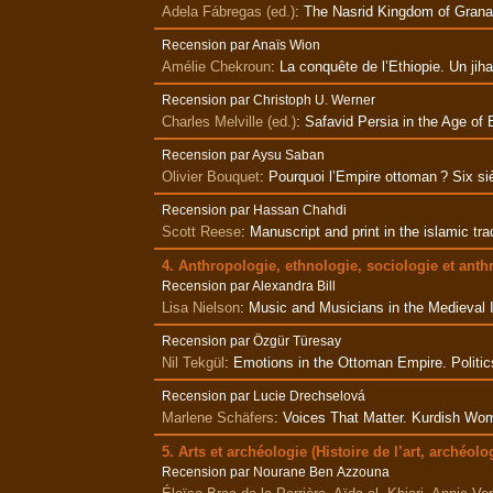
Adela Fábregas (ed.)
:
The Nasrid Kingdom of Granad
Recension par Anaïs Wion
Amélie Chekroun
:
La conquête de l’Ethiopie. Un jiha
Recension par Christoph U. Werner
Charles Melville (ed.)
:
Safavid Persia in the Age of
Recension par Aysu Saban
Olivier Bouquet
:
Pourquoi l’Empire ottoman ? Six siè
Recension par Hassan Chahdi
Scott Reese
:
Manuscript and print in the islamic tra
4. Anthropologie, ethnologie, sociologie et anth
Recension par Alexandra Bill
Lisa Nielson
:
Music and Musicians in the Medieval I
Recension par Özgür Türesay
Nil Tekgül
:
Emotions in the Ottoman Empire. Politic
Recension par Lucie Drechselová
Marlene Schäfers
:
Voices That Matter. Kurdish Wom
5. Arts et archéologie (Histoire de l’art, archéolo
Recension par Nourane Ben Azzouna