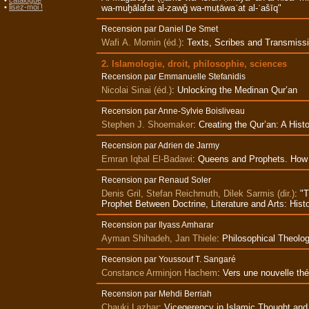
•
catalogue
wa‑muḫālafat al‑zawǧ wa‑muṭāwaʿat al‑ʿašīq"
•
lisez-moi !
Recension par Daniel De Smet
Wafi A. Momin (éd.)
:
Texts, Scribes and Transmissi
2. Islamologie, droit, philosophie, sciences
Recension par Emmanuelle Stefanidis
Nicolai Sinai (éd.)
:
Unlocking the Medinan Qur’an
Recension par Anne-Sylvie Boisliveau
Stephen J. Shoemaker
:
Creating the Qur’an: A Histo
Recension par Adrien de Jarmy
Emran Iqbal El-Badawi
:
Queens and Prophets. How 
Recension par Renaud Soler
Denis Gril, Stefan Reichmuth, Dilek Sarmis (dir.)
:
"T
Prophet Between Doctrine, Literature and Arts: Hist
Recension par Ilyass Amharar
Ayman Shihadeh, Jan Thiele
:
Philosophical Theolo
Recension par Youssouf T. Sangaré
Constance Arminjon Hachem
:
Vers une nouvelle thé
Recension par Mehdi Berriah
Chauki Lazhar
:
Vicegerency in Islamic Thought and 