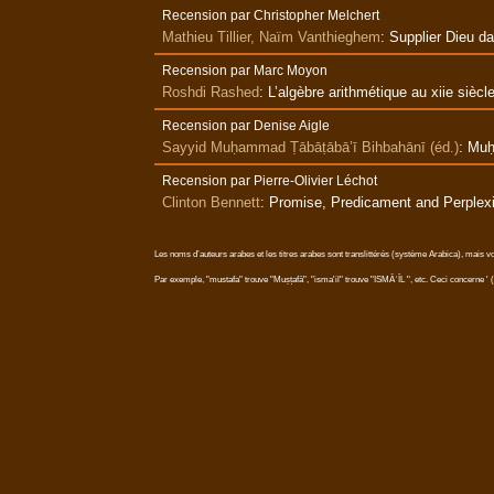
Recension par Christopher Melchert
Mathieu Tillier, Naïm Vanthieghem
:
Supplier Dieu dan
Recension par Marc Moyon
Roshdi Rashed
:
L’algèbre arithmétique au xiie siècl
Recension par Denise Aigle
Sayyid Muḥammad Ṭābāṭābā’ī Bihbahānī (éd.)
:
Muḥ
Recension par Pierre-Olivier Léchot
Clinton Bennett
:
Promise, Predicament and Perplexi
Les noms d’auteurs arabes et les titres arabes sont translittérés (système Arabica), mais vo
Par exemple, "mustafa" trouve "Muṣṭafā", "isma'il" trouve "ISMĀʿĪL ", etc. Ceci concerne ' (ʿ,ʾ), a 