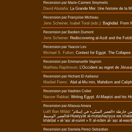
Recension par Marie-Carmen Smyrnelis
David Abulafia
:
La Grande Mer. Une histoire de la M
Recension par Françoise Micheau
Jens Scheiner, Isabel Toral (eds.)
:
Baghdād. From It
Recension par Bastien Dumont
Jens Scheiner
:
Rediscovering al‑Azdī and the Futūḥ
Recension par Yaacov Lev
Michael S. Fulton
:
Contest for Egypt. The Collapse 
Recension par Emmanuelle Vagnon
Matthieu Rajohnson
:
L’Occident au regret de Jérusa
Recension par Hicham El Aallaoui
Maribel Fierro
:
ʿAbd al‑Muʾmin, Mahdism and Calipha
Recension par Hadrien Collet
Nasser Rabbat
:
Writing Egypt. Al‑Maqrizi and his Hi
Recension par Allaoua Amara
Luṭfī Ban Mīlād
:
"الهويّات المتشظيّة وشتات النخب على تخوم العالم الإسلامي. مساهمة في إعادة رسم جوانب من خارطة «العصر السنّي» في إسلام
العصر الوسيطal‑Huwiyyāt al‑mutashaẓiyya wa shatāt al‑nukhab ‘alā tukhūm al‑‘ālam al‑islāmī min awāsiṭ : musāhama fī i‘ādat rasm ğawānib min
khāriṭat « al‑‘aṣr al‑sunnī » fī al‑islām al‑ʿaṣr al‑was
Recension par Daniela Perez-Sebastian