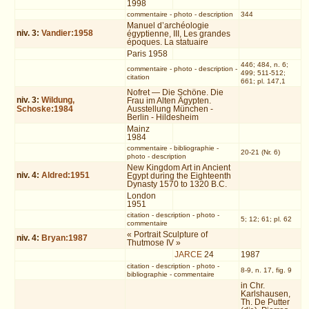
1998
commentaire
-
photo
-
description
344
Manuel d’archéologie
niv.
3
:
Vandier:1958
égyptienne, III, Les grandes
époques. La statuaire
Paris 1958
446; 484, n. 6;
commentaire
-
photo
-
description
-
499; 511-512;
citation
661; pl. 147,1
Nofret — Die Schöne. Die
niv.
3
:
Wildung,
Frau im Alten Ägypten.
Schoske:1984
Ausstellung München -
Berlin - Hildesheim
Mainz
1984
commentaire
-
bibliographie
-
20-21 (Nr. 6)
photo
-
description
New Kingdom Art in Ancient
niv.
4
:
Aldred:1951
Egypt during the Eighteenth
Dynasty 1570 to 1320 B.C.
London
1951
citation
-
description
-
photo
-
5; 12; 61; pl. 62
commentaire
« Portrait Sculpture of
niv.
4
:
Bryan:1987
Thutmose IV »
JARCE
24
1987
citation
-
description
-
photo
-
8-9, n. 17, fig. 9
bibliographie
-
commentaire
in Chr.
Karlshausen,
Th. De Putter