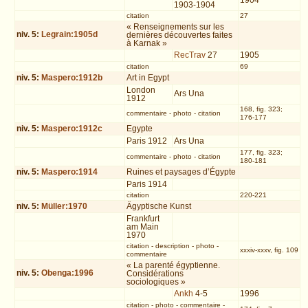
1904
1903-1904
citation
27
« Renseignements sur les
niv.
5
:
Legrain:1905d
dernières découvertes faites
à Karnak »
RecTrav
27
1905
citation
69
niv.
5
:
Maspero:1912b
Art in Egypt
London
Ars Una
1912
168, fig. 323;
commentaire
-
photo
-
citation
176-177
niv.
5
:
Maspero:1912c
Egypte
Paris 1912
Ars Una
177, fig. 323;
commentaire
-
photo
-
citation
180-181
niv.
5
:
Maspero:1914
Ruines et paysages d’Égypte
Paris 1914
citation
220-221
niv.
5
:
Müller:1970
Ägyptische Kunst
Frankfurt
am Main
1970
citation
-
description
-
photo
-
xxxiv-xxxv, fig. 109
commentaire
« La parenté égyptienne.
niv.
5
:
Obenga:1996
Considérations
sociologiques »
Ankh
4-5
1996
citation
-
photo
-
commentaire
-