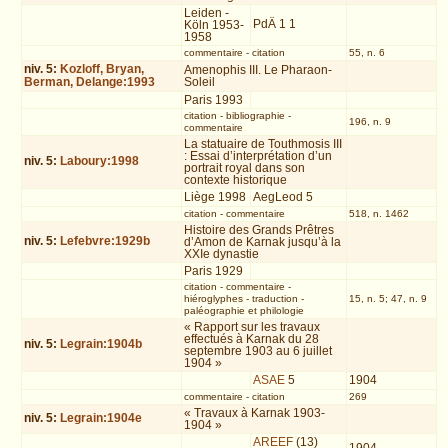
Leiden -
PdÄ 1 1
Köln 1953-
1958
commentaire
-
citation
55, n. 6
niv.
5
:
Kozloff, Bryan,
Amenophis III. Le Pharaon-
Berman, Delange:1993
Soleil
Paris 1993
citation
-
bibliographie
-
196, n. 9
commentaire
La statuaire de Touthmosis III
: Essai d’interprétation d’un
niv.
5
:
Laboury:1998
portrait royal dans son
contexte historique
Liège 1998
AegLeod 5
citation
-
commentaire
518, n. 1462
Histoire des Grands Prêtres
niv.
5
:
Lefebvre:1929b
d’Amon de Karnak jusqu’à la
XXIe dynastie
Paris 1929
citation
-
commentaire
-
hiéroglyphes
-
traduction
-
15, n. 5; 47, n. 9
paléographie et philologie
« Rapport sur les travaux
effectués à Karnak du 28
niv.
5
:
Legrain:1904b
septembre 1903 au 6 juillet
1904 »
ASAE
5
1904
commentaire
-
citation
269
« Travaux à Karnak 1903-
niv.
5
:
Legrain:1904e
1904 »
AREEF
(13)