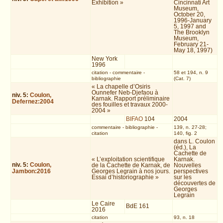
Exhibition »
Cincinnati Art
Museum,
October 20,
1996-January
5, 1997 and
The Brooklyn
Museum,
February 21-
May 18, 1997)
New York
1996
citation
-
commentaire
-
58 et 194, n. 9
bibliographie
(Cat. 7)
« La chapelle d’Osiris
Ounnefer Neb-Djefaou à
niv.
5
:
Coulon,
Karnak. Rapport préliminaire
Defernez:2004
des fouilles et travaux 2000-
2004 »
BIFAO
104
2004
commentaire
-
bibliographie
-
139, n. 27-28;
citation
140, fig. 2
dans L. Coulon
(éd.), La
Cachette de
« L’exploitation scientifique
Karnak.
niv.
5
:
Coulon,
de la Cachette de Karnak, de
Nouvelles
Jambon:2016
Georges Legrain à nos jours.
perspectives
Essai d’historiographie »
sur les
découvertes de
Georges
Legrain
Le Caire
BdE 161
2016
citation
93, n. 18