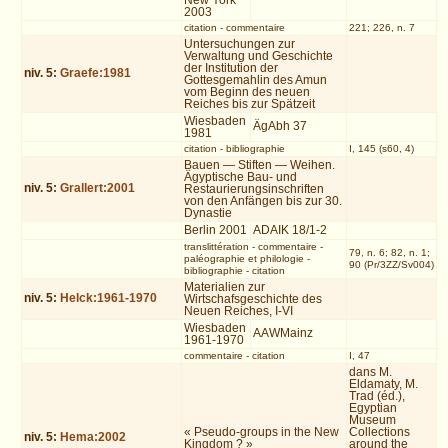
New York
2003
citation
-
commentaire
221; 226, n. 7
Untersuchungen zur
Verwaltung und Geschichte
der Institution der
niv.
5
:
Graefe:1981
Gottesgemahlin des Amun
vom Beginn des neuen
Reiches bis zur Spätzeit
Wiesbaden
ÄgAbh 37
1981
citation
-
bibliographie
I, 145 (s60, 4)
Bauen — Stiften — Weihen.
Ägyptische Bau- und
niv.
5
:
Grallert:2001
Restaurierungsinschriften
von den Anfängen bis zur 30.
Dynastie
Berlin 2001
ADAIK 18/1-2
translittération
-
commentaire
-
79, n. 6; 82, n. 1;
paléographie et philologie
-
90 (Pr/3ZZ/Sv004)
bibliographie
-
citation
Materialien zur
niv.
5
:
Helck:1961-1970
Wirtschafsgeschichte des
Neuen Reiches, I-VI
Wiesbaden
AAWMainz
1961-1970
commentaire
-
citation
I, 47
dans M.
Eldamaty, M.
Trad (éd.),
Egyptian
Museum
« Pseudo-groups in the New
Collections
niv.
5
:
Hema:2002
Kingdom ? »
around the