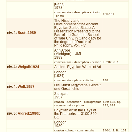
[Paris]
1978
commentaire
-
description
-
citation
150-151
-
photo
The History and
Development of the Ancient
Egyptian Scribe Statue: A
Dissertation Presented to the
niv.
4
:
Scott:1989
Fac. of the Graduate School
of Yale Univ. in Candidacy for
the degree of Doctor of
Philosophy. Vol. I-IV
Ann Arbor
UMI
(Michigan)
1989
commentaire
-
description
-
citation
II, 202, n. 1
niv.
4
:
Weigall:1924
Ancient Egyptian Works of Art
London
[1924]
commentaire
-
photo
-
citation
148
Die Kunst Aegyptens: Gestalt
niv.
4
:
Wolf:1957
und Geschichte
Stuttgart
1957
citation
-
description
-
bibliographie
436; 438, fig.
-
commentaire
-
photo
392; 699
Egyptian Art in the Days of
niv.
5
:
Aldred:1980b
the Pharaohs — 3100-320
BC
London
1980
citation
-
photo
-
commentaire
140-142, fig. 102