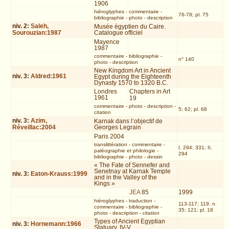
1906
hiéroglyphes
-
commentaire
-
76-78; pl. 75
bibliographie
-
photo
-
description
niv.
2
:
Saleh,
Musée égyptien du Caire.
Sourouzian:1987
Catalogue officiel
Mayence
1987
commentaire
-
bibliographie
-
n° 140
photo
-
description
New Kingdom Art in Ancient
niv.
3
:
Aldred:1961
Egypt during the Eighteenth
Dynasty 1570 to 1320 B.C.
Londres
Chapters in Art
1961
19
commentaire
-
photo
-
description
-
5; 62; pl. 68
citation
niv.
3
:
Azim,
Karnak dans l’objectif de
Réveillac:2004
Georges Legrain
Paris 2004
translittération
-
commentaire
-
I, 294; 331; II,
paléographie et philologie
-
294
bibliographie
-
photo
-
dessin
« The Fate of Sennefer and
Senetnay at Karnak Temple
niv.
3
:
Eaton-Krauss:1999
and in the Valley of the
Kings »
JEA
85
1999
hiéroglyphes
-
traduction
-
113-117; 119, n.
commentaire
-
bibliographie
-
35; 121; pl. 18
photo
-
description
-
citation
Types of Ancient Egyptian
niv.
3
:
Hornemann:1966
Statuary, IV-V