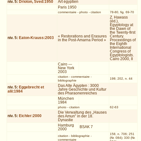
niv.
5
:
Drioton, Sved:1950
Art égyptien
Paris 1950
commentaire
-
photo
-
citation
78-80, fig. 69-70
Z. Hawass
(éd.),
Egyptology at
the Dawn of
the Twenty-first
« Restorations and Erasures
Century.
niv.
5
:
Eaton-Krauss:2003
in the Post-Amarna Period »
Proceedings of
the Eighth
International
Congress of
Egyptologists.
Cairo 2000, II
Cairo —
New York
2003
citation
-
commentaire
-
198; 202, n. 44
bibliographie
Das Alte Ägypten : 3000
niv.
5
:
Eggebrecht et
Jahre Geschichte und Kultur
alii:1984
des Pharaonenreiches
München
1984
photo
-
citation
62-63
Die Verwaltung des „Hauses
niv.
5
:
Eichler:2000
des Amun‟ in der 18.
Dynastie
Hamburg
BSAK 7
2000
158, n. 706; 251
citation
-
bibliographie
-
(Nr. 084); 330 (Nr.
commentaire