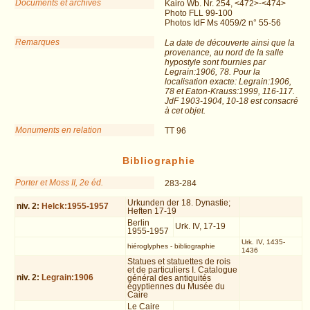
Documents et archives
Kairo Wb. Nr. 254, <472>-<474>
Photo FLL 99-100
Photos IdF Ms 4059/2 n° 55-56
Remarques
La date de découverte ainsi que la
provenance, au nord de la salle
hypostyle sont fournies par
Legrain:1906, 78. Pour la
localisation exacte: Legrain:1906,
78 et Eaton-Krauss:1999, 116-117.
JdF 1903-1904, 10-18 est consacré
à cet objet.
Monuments en relation
TT 96
Bibliographie
Porter et Moss II, 2e éd.
283-284
Urkunden der 18. Dynastie;
niv.
2
:
Helck:1955-1957
Heften 17-19
Berlin
Urk. IV, 17-19
1955-1957
Urk. IV, 1435-
hiéroglyphes
-
bibliographie
1436
Statues et statuettes de rois
et de particuliers I. Catalogue
niv.
2
:
Legrain:1906
général des antiquités
égyptiennes du Musée du
Caire
Le Caire