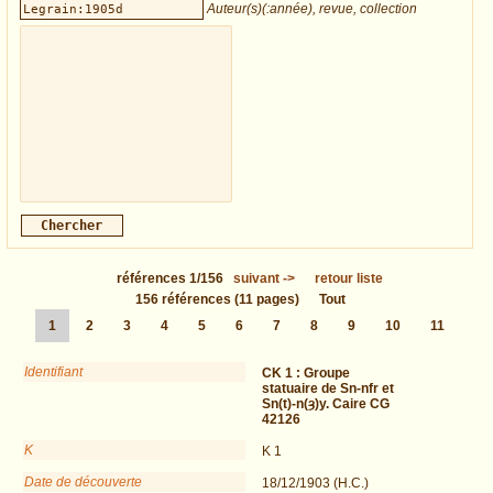
Auteur(s)(:année), revue, collection
références
1/156
suivant
->
retour liste
156
références
(11 pages)
Tout
1
2
3
4
5
6
7
8
9
10
11
Identifiant
CK 1 :
Groupe
statuaire de Sn-nfr et
Sn(t)-n(ȝ)y. Caire CG
42126
K
K 1
Date de découverte
18/12/1903 (H.C.)