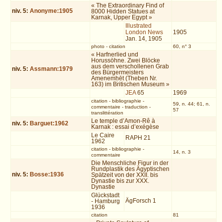
« The Extraordinary Find of
niv.
5
:
Anonyme:1905
8000 Hidden Statues at
Karnak, Upper Egypt »
Illustrated
London News
1905
Jan. 14, 1905
photo
-
citation
60, n° 3
« Harfnerlied und
Horussöhne. Zwei Blöcke
aus dem verschollenen Grab
niv.
5
:
Assmann:1979
des Bürgermeisters
Amenemḥēt (Theben Nr.
163) im Britischen Museum »
JEA
65
1969
citation
-
bibliographie
-
59, n. 44; 61, n.
commentaire
-
traduction
-
57
translittération
Le temple d’Amon-Rê à
niv.
5
:
Barguet:1962
Karnak : essai d’exégèse
Le Caire
RAPH 21
1962
citation
-
bibliographie
-
14, n. 3
commentaire
Die Menschliche Figur in der
Rundplastik des Ägyptischen
niv.
5
:
Bosse:1936
Spätzeit von der XXII. bis
Dynastie bis zur XXX.
Dynastie
Glückstadt
ÄgForsch 1
- Hamburg
1936
citation
81