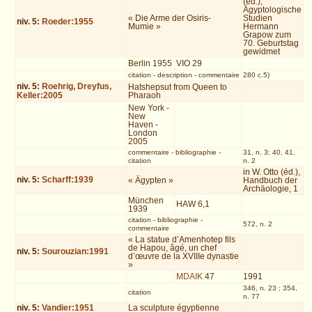
(éd.),
Ägyptologische
« Die Arme der Osiris-
Studien
niv.
5
:
Roeder:1955
Mumie »
Hermann
Grapow zum
70. Geburtstag
gewidmet
Berlin 1955
VIO 29
citation
-
description
-
commentaire
280 c.5)
niv.
5
:
Roehrig, Dreyfus,
Hatshepsut from Queen to
Keller:2005
Pharaoh
New York -
New
Haven -
London
2005
commentaire
-
bibliographie
-
31, n. 3; 40, 41,
citation
n. 2
in W. Otto (éd.),
niv.
5
:
Scharff:1939
« Ägypten »
Handbuch der
Archäologie, 1
München
HAW 6,1
1939
citation
-
bibliographie
-
572, n. 2
commentaire
« La statue d’Amenhotep fils
de Hapou, âgé, un chef
niv.
5
:
Sourouzian:1991
d’œuvre de la XVIIIe dynastie
»
MDAIK
47
1991
346, n. 23 ; 354,
citation
n. 77
niv.
5
:
Vandier:1951
La sculpture égyptienne