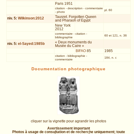
Paris 1951
citation
-
description
-
commentaire
pl. 60
-
photo
Tausret. Forgotten Queen
niv.
5
:
Wilkinson:2012
and Pharaoh of Egypt
New York
2012
commentaire
-
citation
-
60 et 121, n. 36
bibliographie
« Deux monuments du
niv.
5
:
el-Sayed:1985b
Musée du Caire »
BIFAO
85
1985
citation
-
bibliographie
-
184, n. c
commentaire
Documentation photographique
cliquer sur la vignette pour agrandir les photos
Avertissement important
Photos à usage de consultation et de recherche uniquement; toute