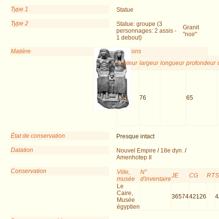
Type 1
Statue
Type 2
Statue: groupe (3
Granit
personnages: 2 assis -
"noir"
1 debout)
Matière
Dimensions
hauteur
largeur
longueur
profondeur
135
76
65
État de conservation
Presque intact
Datation
Nouvel Empire
/
18e dyn.
/
Amenhotep II
Conservation
Ville,
N°
JE
CG
RT
musée
d'inventaire
Le
Caire,
36574
42126
4
Musée
égyptien