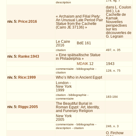
174, fig. 7
description
dans L. Coulon
(éd.), La
Cachette de
« Archaism and Filial Piety:
Karnak.
An Unusual Late Period Pair
niv.
5
:
Price:2016
Nouvelles
Statue from the Cachette
perspectives
(Cairo JE 37136) »
sur les
découvertes de
G. Legrain
Le Caire
BdE 161
2016
citation
497, n. 35
« Eine spätsaïtische Statue
niv.
5
:
Ranke:1943
in Philadelphia »
MDAIK
12
1943
commentaire
-
bibliographie
-
128, n. 75
citation
niv.
5
:
Rice:1999
Who’s Who in Ancient Egypt
London -
New York
1999
citation
-
bibliographie
-
183-184
commentaire
The Beautiful Burial in
niv.
5
:
Riggs:2005
Roman Egypt : Art, Identity,
and Funerary Religion
New York
2005
commentaire
-
bibliographie
-
246, n. 3
description
-
citation
O. Firchow