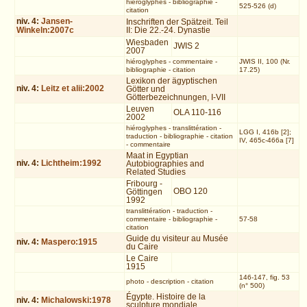
hiéroglyphes
-
bibliographie
-
525-526 (d)
citation
niv.
4
:
Jansen-
Inschriften der Spätzeit. Teil
Winkeln:2007c
II: Die 22.-24. Dynastie
Wiesbaden
JWIS 2
2007
hiéroglyphes
-
commentaire
-
JWIS II, 100 (Nr.
bibliographie
-
citation
17.25)
Lexikon der ägyptischen
niv.
4
:
Leitz et alii:2002
Götter und
Götterbezeichnungen, I-VII
Leuven
OLA 110-116
2002
hiéroglyphes
-
translittération
-
LGG I, 416b [2];
traduction
-
bibliographie
-
citation
IV, 465c-466a [7]
-
commentaire
Maat in Egyptian
niv.
4
:
Lichtheim:1992
Autobiographies and
Related Studies
Fribourg -
OBO 120
Göttingen
1992
translittération
-
traduction
-
commentaire
-
bibliographie
-
57-58
citation
Guide du visiteur au Musée
niv.
4
:
Maspero:1915
du Caire
Le Caire
1915
146-147, fig. 53
photo
-
description
-
citation
(n° 500)
Égypte. Histoire de la
niv.
4
:
Michalowski:1978
sculpture mondiale