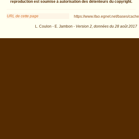
reproduction est soumise à autorisation des détenteurs du copyright.
URL de cette page
https://www.ifao.egnet.net/bases/cache
L. Coulon - E. Jambon -
Version 2,
données du
28 août 2017
biblio=Legrain%3A1905d&os=0 : exécutée en 0.035067 s.