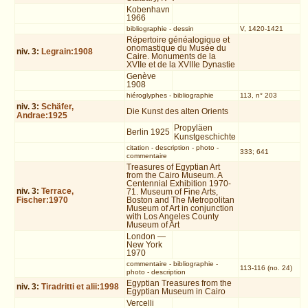
Kobenhavn
1966
bibliographie
-
dessin
V, 1420-1421
Répertoire généalogique et
onomastique du Musée du
niv.
3
:
Legrain:1908
Caire. Monuments de la
XVIIe et de la XVIIIe Dynastie
Genève
1908
hiéroglyphes
-
bibliographie
113, n° 203
niv.
3
:
Schäfer,
Die Kunst des alten Orients
Andrae:1925
Propyläen
Berlin 1925
Kunstgeschichte
citation
-
description
-
photo
-
333; 641
commentaire
Treasures of Egyptian Art
from the Cairo Museum. A
Centennial Exhibition 1970-
niv.
3
:
Terrace,
71. Museum of Fine Arts,
Fischer:1970
Boston and The Metropolitan
Museum of Art in conjunction
with Los Angeles County
Museum of Art
London —
New York
1970
commentaire
-
bibliographie
-
113-116 (no. 24)
photo
-
description
Egyptian Treasures from the
niv.
3
:
Tiradritti et alii:1998
Egyptian Museum in Cairo
Vercelli