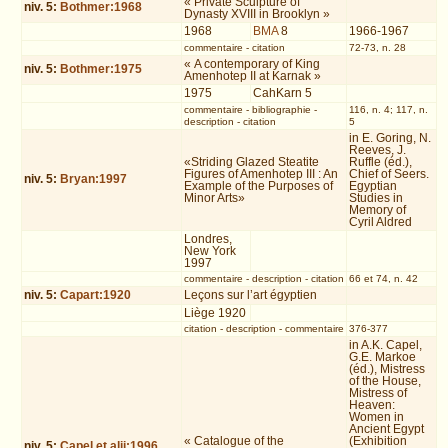
« Private Sculpture of
niv.
5
:
Bothmer:1968
Dynasty XVIII in Brooklyn »
1968
BMA
8
1966-1967
commentaire
-
citation
72-73, n. 28
« A contemporary of King
niv.
5
:
Bothmer:1975
Amenhotep II at Karnak »
1975
CahKarn 5
commentaire
-
bibliographie
-
116, n. 4; 117, n.
description
-
citation
5
in E. Goring, N.
Reeves, J.
«Striding Glazed Steatite
Ruffle (éd.),
Figures of Amenhotep III : An
Chief of Seers.
niv.
5
:
Bryan:1997
Example of the Purposes of
Egyptian
Minor Arts»
Studies in
Memory of
Cyril Aldred
Londres,
New York
1997
commentaire
-
description
-
citation
66 et 74, n. 42
niv.
5
:
Capart:1920
Leçons sur l’art égyptien
Liège 1920
citation
-
description
-
commentaire
376-377
in A.K. Capel,
G.E. Markoe
(éd.), Mistress
of the House,
Mistress of
Heaven:
Women in
Ancient Egypt
« Catalogue of the
(Exhibition
niv.
5
:
Capel et alii:1996