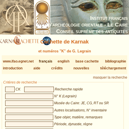
Institut français
d’archéologie orientale - Le Caire
Conseil suprême des antiquités
Cachette de Karnak
et numéros "K" de G. Legrain
www.ifao.egnet.net
français
english
base cachette
bibliographie
introduction
aide
crédits
nouvelles
téléchargement
masquer la recherche
Critères de recherche
CK
Recherche rapide
N° K (Legrain)
Musée du Caire: JE, CG, RT ou SR
Autres localisations, N° inventaire
Type objet, matière, remarques
Période, dynastie, règne