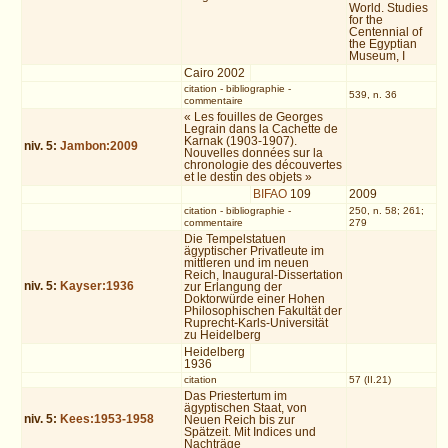
World. Studies
for the
Centennial of
the Egyptian
Museum, I
Cairo 2002
citation
-
bibliographie
-
539, n. 36
commentaire
« Les fouilles de Georges
Legrain dans la Cachette de
Karnak (1903-1907).
niv.
5
:
Jambon:2009
Nouvelles données sur la
chronologie des découvertes
et le destin des objets »
BIFAO
109
2009
citation
-
bibliographie
-
250, n. 58; 261;
commentaire
279
Die Tempelstatuen
ägyptischer Privatleute im
mittleren und im neuen
Reich, Inaugural-Dissertation
niv.
5
:
Kayser:1936
zur Erlangung der
Doktorwürde einer Hohen
Philosophischen Fakultät der
Ruprecht-Karls-Universität
zu Heidelberg
Heidelberg
1936
citation
57 (II.21)
Das Priestertum im
ägyptischen Staat, von
niv.
5
:
Kees:1953-1958
Neuen Reich bis zur
Spätzeit. Mit Indices und
Nachträge