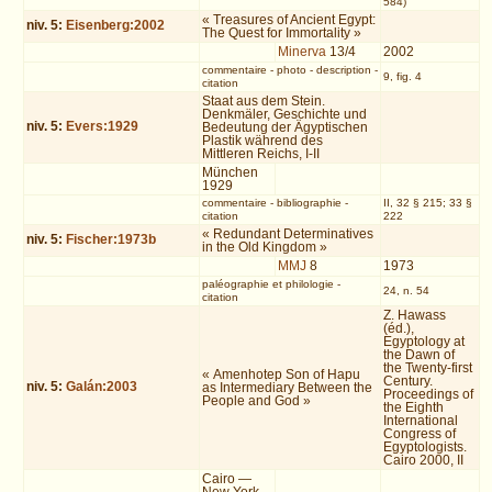
584)
« Treasures of Ancient Egypt:
niv.
5
:
Eisenberg:2002
The Quest for Immortality »
Minerva
13/4
2002
commentaire
-
photo
-
description
-
9, fig. 4
citation
Staat aus dem Stein.
Denkmäler, Geschichte und
niv.
5
:
Evers:1929
Bedeutung der Ägyptischen
Plastik während des
Mittleren Reichs, I-II
München
1929
commentaire
-
bibliographie
-
II, 32 § 215; 33 §
citation
222
« Redundant Determinatives
niv.
5
:
Fischer:1973b
in the Old Kingdom »
MMJ
8
1973
paléographie et philologie
-
24, n. 54
citation
Z. Hawass
(éd.),
Egyptology at
the Dawn of
the Twenty-first
« Amenhotep Son of Hapu
Century.
niv.
5
:
Galán:2003
as Intermediary Between the
Proceedings of
People and God »
the Eighth
International
Congress of
Egyptologists.
Cairo 2000, II
Cairo —