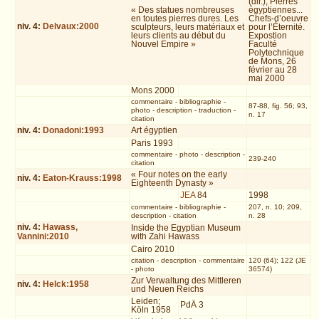
(dir.), Pierres
« Des statues nombreuses
égyptiennes...
en toutes pierres dures. Les
Chefs-d’oeuvre
niv.
4
:
Delvaux:2000
sculpteurs, leurs matériaux et
pour l’Éternité.
leurs clients au début du
Expostion
Nouvel Empire »
Faculté
Polytechnique
de Mons, 26
février au 28
mai 2000
Mons 2000
commentaire
-
bibliographie
-
87-88, fig. 56; 93,
photo
-
description
-
traduction
-
n. 17
citation
niv.
4
:
Donadoni:1993
Art égyptien
Paris 1993
commentaire
-
photo
-
description
-
239-240
citation
« Four notes on the early
niv.
4
:
Eaton-Krauss:1998
Eighteenth Dynasty »
JEA
84
1998
commentaire
-
bibliographie
-
207, n. 10; 209,
description
-
citation
n. 28
niv.
4
:
Hawass,
Inside the Egyptian Museum
Vannini:2010
with Zahi Hawass
Cairo 2010
citation
-
description
-
commentaire
120 (64); 122 (JE
-
photo
36574)
Zur Verwaltung des Mittleren
niv.
4
:
Helck:1958
und Neuen Reichs
Leiden;
PdÄ 3
Köln 1958