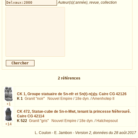
Auteur(s)(:année), revue, collection
2
références
CK 1,
Groupe statuaire de Sn-nfr et Sn(t)-n(ȝ)y. Caire CG 42126
K 1
Granit "noir"
Nouvel Empire
/
18e dyn.
/
Amenhotep II
+1
CK 472,
Statue-cube de Sn-n-Mwt, tenant la princesse Néferourê.
Caire CG 42114
K 522
Granit "gris"
Nouvel Empire
/
18e dyn.
/
Hatchepsout
+14
L. Coulon - E. Jambon -
Version 2,
données du
28 août 2017