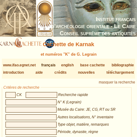
Institut français
d’archéologie orientale - Le Caire
Conseil suprême des antiquités
Cachette de Karnak
et numéros "K" de G. Legrain
www.ifao.egnet.net
français
english
base cachette
bibliographie
introduction
aide
crédits
nouvelles
téléchargement
masquer la recherche
Critères de recherche
CK
Recherche rapide
N° K (Legrain)
Musée du Caire: JE, CG, RT ou SR
Autres localisations, N° inventaire
Type objet, matière, remarques
Période, dynastie, règne