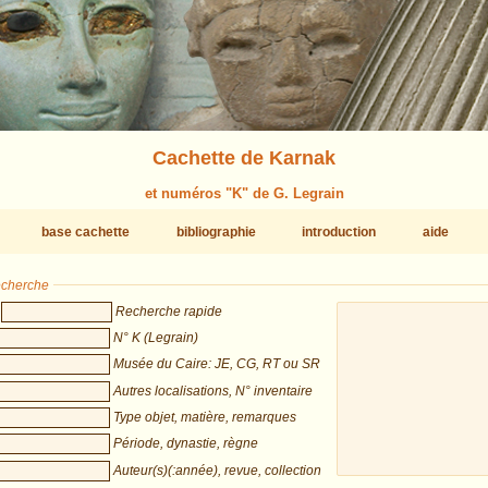
Cachette de Karnak
et numéros "K" de G. Legrain
base cachette
bibliographie
introduction
aide
recherche
Recherche rapide
N° K (Legrain)
Musée du Caire: JE, CG, RT ou SR
Autres localisations, N° inventaire
Type objet, matière, remarques
Période, dynastie, règne
Auteur(s)(:année), revue, collection