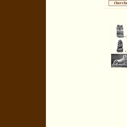
+
+
biblio=Minerva : exécutée en 0.014198 s.