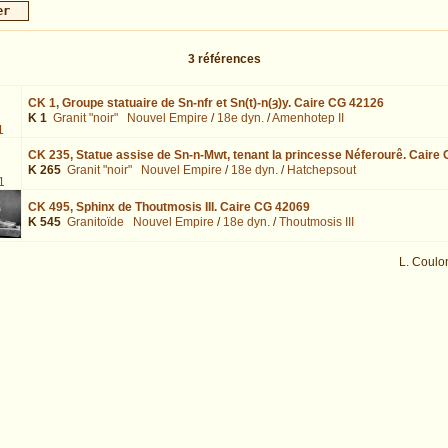
3
références
CK 1,
Groupe statuaire de Sn-nfr et Sn(t)-n(ȝ)y. Caire CG 42126
K 1
Granit "noir"
Nouvel Empire
/
18e dyn.
/
Amenhotep II
1
CK 235,
Statue assise de Sn-n-Mwt, tenant la princesse Néferourê. Caire
K 265
Granit "noir"
Nouvel Empire
/
18e dyn.
/
Hatchepsout
1
CK 495,
Sphinx de Thoutmosis III. Caire CG 42069
K 545
Granitoïde
Nouvel Empire
/
18e dyn.
/
Thoutmosis III
L. Coulo