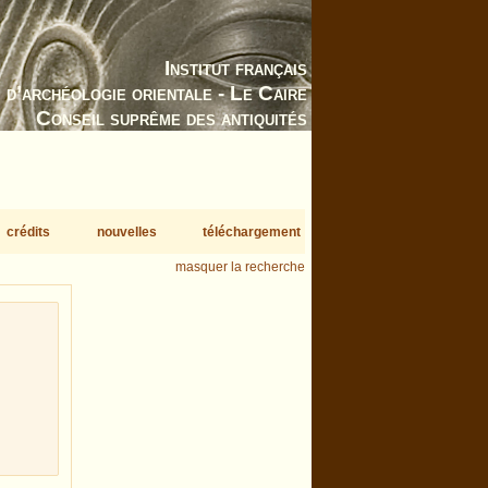
Institut français
d’archéologie orientale - Le Caire
Conseil suprême des antiquités
crédits
nouvelles
téléchargement
masquer la recherche