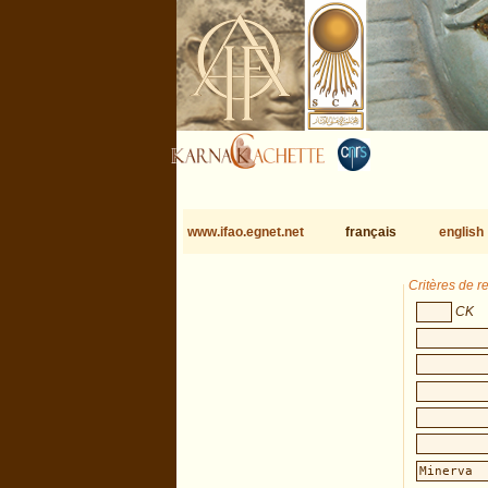
www.ifao.egnet.net
français
english
Critères de 
CK