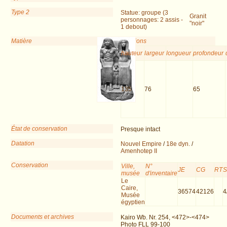
Type 2
Statue: groupe (3
Granit
personnages: 2 assis -
"noir"
1 debout)
Matière
Dimensions
hauteur
largeur
longueur
profondeur
135
76
65
État de conservation
Presque intact
Datation
Nouvel Empire
/
18e dyn.
/
Amenhotep II
Conservation
Ville,
N°
JE
CG
RT
musée
d'inventaire
Le
Caire,
36574
42126
4
Musée
égyptien
Documents et archives
Kairo Wb. Nr. 254, <472>-<474>
Photo FLL 99-100