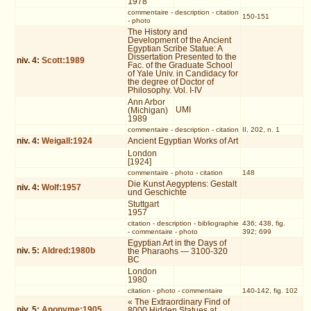
1978
commentaire
-
description
-
citation
150-151
-
photo
The History and
Development of the Ancient
Egyptian Scribe Statue: A
Dissertation Presented to the
niv.
4
:
Scott:1989
Fac. of the Graduate School
of Yale Univ. in Candidacy for
the degree of Doctor of
Philosophy. Vol. I-IV
Ann Arbor
UMI
(Michigan)
1989
commentaire
-
description
-
citation
II, 202, n. 1
niv.
4
:
Weigall:1924
Ancient Egyptian Works of Art
London
[1924]
commentaire
-
photo
-
citation
148
Die Kunst Aegyptens: Gestalt
niv.
4
:
Wolf:1957
und Geschichte
Stuttgart
1957
citation
-
description
-
bibliographie
436; 438, fig.
-
commentaire
-
photo
392; 699
Egyptian Art in the Days of
niv.
5
:
Aldred:1980b
the Pharaohs — 3100-320
BC
London
1980
citation
-
photo
-
commentaire
140-142, fig. 102
« The Extraordinary Find of
niv.
5
:
Anonyme:1905
8000 Hidden Statues at