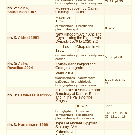
76-78; pl. 75
bibliographie
-
photo
-
description
niv.
2
:
Saleh,
Musée égyptien du Caire.
Sourouzian:1987
Catalogue officiel
Mayence
1987
commentaire
-
bibliographie
-
n° 140
photo
-
description
New Kingdom Art in Ancient
niv.
3
:
Aldred:1961
Egypt during the Eighteenth
Dynasty 1570 to 1320 B.C.
Londres
Chapters in Art
1961
19
commentaire
-
photo
-
description
-
5; 62; pl. 68
citation
niv.
3
:
Azim,
Karnak dans l’objectif de
Réveillac:2004
Georges Legrain
Paris 2004
translittération
-
commentaire
-
I, 294; 331; II,
paléographie et philologie
-
294
bibliographie
-
photo
-
dessin
« The Fate of Sennefer and
Senetnay at Karnak Temple
niv.
3
:
Eaton-Krauss:1999
and in the Valley of the
Kings »
JEA
85
1999
hiéroglyphes
-
traduction
-
113-117; 119, n.
commentaire
-
bibliographie
-
35; 121; pl. 18
photo
-
description
-
citation
Types of Ancient Egyptian
niv.
3
:
Hornemann:1966
Statuary, IV-V
Kobenhavn