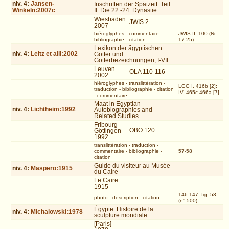
niv.
4
:
Jansen-
Inschriften der Spätzeit. Teil
Winkeln:2007c
II: Die 22.-24. Dynastie
Wiesbaden
JWIS 2
2007
hiéroglyphes
-
commentaire
-
JWIS II, 100 (Nr.
bibliographie
-
citation
17.25)
Lexikon der ägyptischen
niv.
4
:
Leitz et alii:2002
Götter und
Götterbezeichnungen, I-VII
Leuven
OLA 110-116
2002
hiéroglyphes
-
translittération
-
LGG I, 416b [2];
traduction
-
bibliographie
-
citation
IV, 465c-466a [7]
-
commentaire
Maat in Egyptian
niv.
4
:
Lichtheim:1992
Autobiographies and
Related Studies
Fribourg -
OBO 120
Göttingen
1992
translittération
-
traduction
-
commentaire
-
bibliographie
-
57-58
citation
Guide du visiteur au Musée
niv.
4
:
Maspero:1915
du Caire
Le Caire
1915
146-147, fig. 53
photo
-
description
-
citation
(n° 500)
Égypte. Histoire de la
niv.
4
:
Michalowski:1978
sculpture mondiale
[Paris]