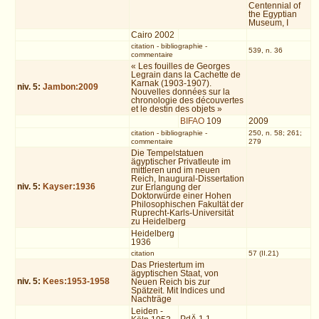
Centennial of
the Egyptian
Museum, I
Cairo 2002
citation
-
bibliographie
-
539, n. 36
commentaire
« Les fouilles de Georges
Legrain dans la Cachette de
Karnak (1903-1907).
niv.
5
:
Jambon:2009
Nouvelles données sur la
chronologie des découvertes
et le destin des objets »
BIFAO
109
2009
citation
-
bibliographie
-
250, n. 58; 261;
commentaire
279
Die Tempelstatuen
ägyptischer Privatleute im
mittleren und im neuen
Reich, Inaugural-Dissertation
niv.
5
:
Kayser:1936
zur Erlangung der
Doktorwürde einer Hohen
Philosophischen Fakultät der
Ruprecht-Karls-Universität
zu Heidelberg
Heidelberg
1936
citation
57 (II.21)
Das Priestertum im
ägyptischen Staat, von
niv.
5
:
Kees:1953-1958
Neuen Reich bis zur
Spätzeit. Mit Indices und
Nachträge
Leiden -