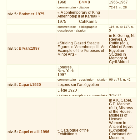
1968
BMA
8
1966-1967
commentaire
-
citation
72-73, n. 28
« A contemporary of King
niv.
5
:
Bothmer:1975
Amenhotep II at Karnak »
1975
CahKarn 5
commentaire
-
bibliographie
-
116, n. 4; 117, n.
description
-
citation
5
in E. Goring, N.
Reeves, J.
«Striding Glazed Steatite
Ruffle (éd.),
Figures of Amenhotep III : An
Chief of Seers.
niv.
5
:
Bryan:1997
Example of the Purposes of
Egyptian
Minor Arts»
Studies in
Memory of
Cyril Aldred
Londres,
New York
1997
commentaire
-
description
-
citation
66 et 74, n. 42
niv.
5
:
Capart:1920
Leçons sur l’art égyptien
Liège 1920
citation
-
description
-
commentaire
376-377
in A.K. Capel,
G.E. Markoe
(éd.), Mistress
of the House,
Mistress of
Heaven:
Women in
Ancient Egypt
« Catalogue of the
(Exhibition
niv.
5
:
Capel et alii:1996
Exhibition »
Cincinnati Art
Museum,