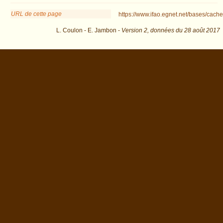
URL de cette page
https://www.ifao.egnet.net/bases/cache
L. Coulon - E. Jambon -
Version 2,
données du
28 août 2017
biblio=Riggs:2005 : exécutée en 0.025839 s.