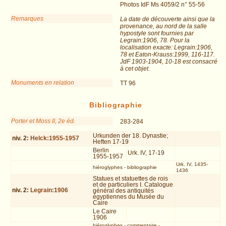
Photos IdF Ms 4059/2 n° 55-56
Remarques
La date de découverte ainsi que la
provenance, au nord de la salle
hypostyle sont fournies par
Legrain:1906, 78. Pour la
localisation exacte: Legrain:1906,
78 et Eaton-Krauss:1999, 116-117.
JdF 1903-1904, 10-18 est consacré
à cet objet.
Monuments en relation
TT 96
Bibliographie
Porter et Moss II, 2e éd.
283-284
Urkunden der 18. Dynastie;
niv.
2
:
Helck:1955-1957
Heften 17-19
Berlin
Urk. IV, 17-19
1955-1957
Urk. IV, 1435-
hiéroglyphes
-
bibliographie
1436
Statues et statuettes de rois
et de particuliers I. Catalogue
niv.
2
:
Legrain:1906
général des antiquités
égyptiennes du Musée du
Caire
Le Caire
1906
hiéroglyphes
-
commentaire
-