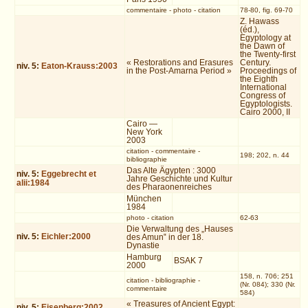
commentaire
-
photo
-
citation
78-80, fig. 69-70
Z. Hawass
(éd.),
Egyptology at
the Dawn of
the Twenty-first
« Restorations and Erasures
Century.
niv.
5
:
Eaton-Krauss:2003
in the Post-Amarna Period »
Proceedings of
the Eighth
International
Congress of
Egyptologists.
Cairo 2000, II
Cairo —
New York
2003
citation
-
commentaire
-
198; 202, n. 44
bibliographie
Das Alte Ägypten : 3000
niv.
5
:
Eggebrecht et
Jahre Geschichte und Kultur
alii:1984
des Pharaonenreiches
München
1984
photo
-
citation
62-63
Die Verwaltung des „Hauses
niv.
5
:
Eichler:2000
des Amun‟ in der 18.
Dynastie
Hamburg
BSAK 7
2000
158, n. 706; 251
citation
-
bibliographie
-
(Nr. 084); 330 (Nr.
commentaire
584)
« Treasures of Ancient Egypt:
niv.
5
:
Eisenberg:2002