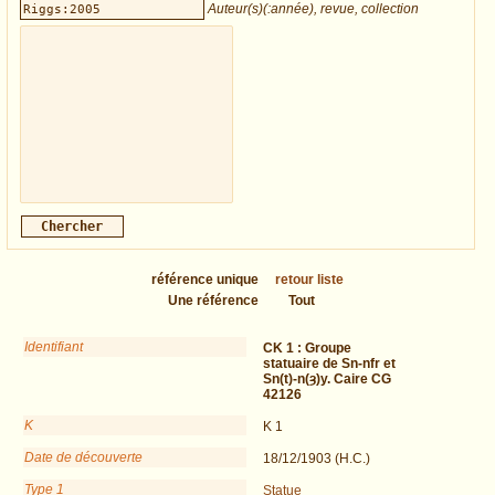
Auteur(s)(:année), revue, collection
référence unique
retour liste
Une référence
Tout
Identifiant
CK 1 :
Groupe
statuaire de Sn-nfr et
Sn(t)-n(ȝ)y. Caire CG
42126
K
K 1
Date de découverte
18/12/1903 (H.C.)
Type 1
Statue