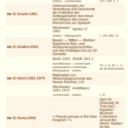
citation
-
commentaire
221; 226, n. 7
Untersuchungen zur
Verwaltung und Geschichte
der Institution der
niv.
5
:
Graefe:1981
Gottesgemahlin des Amun
vom Beginn des neuen
Reiches bis zur Spätzeit
Wiesbaden
ÄgAbh 37
1981
citation
-
bibliographie
I, 145 (s60, 4)
Bauen — Stiften — Weihen.
Ägyptische Bau- und
niv.
5
:
Grallert:2001
Restaurierungsinschriften
von den Anfängen bis zur 30.
Dynastie
Berlin 2001
ADAIK 18/1-2
translittération
-
commentaire
-
79, n. 6; 82, n. 1;
paléographie et philologie
-
90 (Pr/3ZZ/Sv004)
bibliographie
-
citation
Materialien zur
niv.
5
:
Helck:1961-1970
Wirtschafsgeschichte des
Neuen Reiches, I-VI
Wiesbaden
AAWMainz
1961-1970
commentaire
-
citation
I, 47
dans M.
Eldamaty, M.
Trad (éd.),
Egyptian
Museum
« Pseudo-groups in the New
Collections
niv.
5
:
Hema:2002
Kingdom ? »
around the
World. Studies
for the