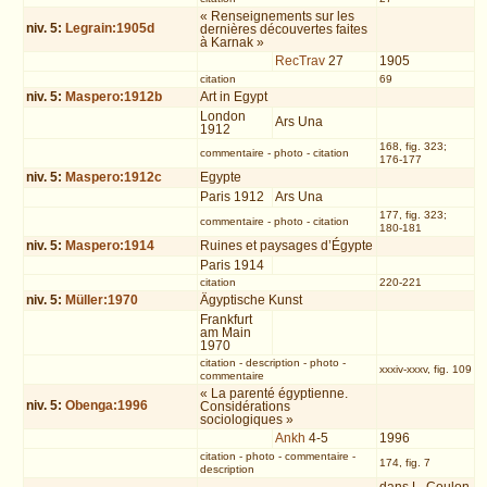
« Renseignements sur les
niv.
5
:
Legrain:1905d
dernières découvertes faites
à Karnak »
RecTrav
27
1905
citation
69
niv.
5
:
Maspero:1912b
Art in Egypt
London
Ars Una
1912
168, fig. 323;
commentaire
-
photo
-
citation
176-177
niv.
5
:
Maspero:1912c
Egypte
Paris 1912
Ars Una
177, fig. 323;
commentaire
-
photo
-
citation
180-181
niv.
5
:
Maspero:1914
Ruines et paysages d’Égypte
Paris 1914
citation
220-221
niv.
5
:
Müller:1970
Ägyptische Kunst
Frankfurt
am Main
1970
citation
-
description
-
photo
-
xxxiv-xxxv, fig. 109
commentaire
« La parenté égyptienne.
niv.
5
:
Obenga:1996
Considérations
sociologiques »
Ankh
4-5
1996
citation
-
photo
-
commentaire
-
174, fig. 7
description