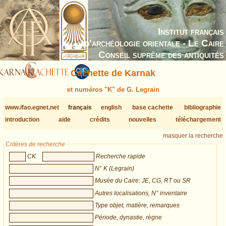
Institut français
d’archéologie orientale - Le Caire
Conseil suprême des antiquités
Cachette de Karnak
et numéros "K" de G. Legrain
www.ifao.egnet.net
français
english
base cachette
bibliographie
introduction
aide
crédits
nouvelles
téléchargement
masquer la recherche
Critères de recherche
CK
Recherche rapide
N° K (Legrain)
Musée du Caire: JE, CG, RT ou SR
Autres localisations, N° inventaire
Type objet, matière, remarques
Période, dynastie, règne