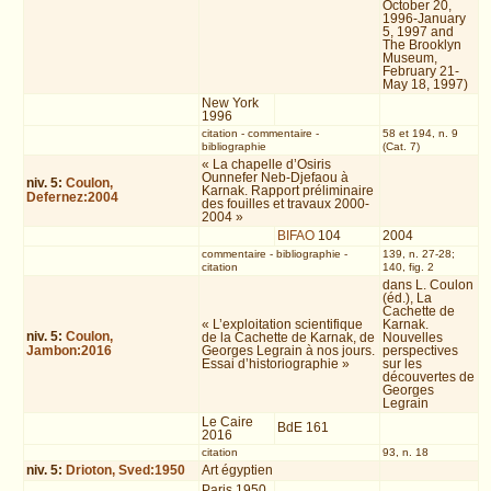
October 20,
1996-January
5, 1997 and
The Brooklyn
Museum,
February 21-
May 18, 1997)
New York
1996
citation
-
commentaire
-
58 et 194, n. 9
bibliographie
(Cat. 7)
« La chapelle d’Osiris
Ounnefer Neb-Djefaou à
niv.
5
:
Coulon,
Karnak. Rapport préliminaire
Defernez:2004
des fouilles et travaux 2000-
2004 »
BIFAO
104
2004
commentaire
-
bibliographie
-
139, n. 27-28;
citation
140, fig. 2
dans L. Coulon
(éd.), La
Cachette de
« L’exploitation scientifique
Karnak.
niv.
5
:
Coulon,
de la Cachette de Karnak, de
Nouvelles
Jambon:2016
Georges Legrain à nos jours.
perspectives
Essai d’historiographie »
sur les
découvertes de
Georges
Legrain
Le Caire
BdE 161
2016
citation
93, n. 18
niv.
5
:
Drioton, Sved:1950
Art égyptien
Paris 1950