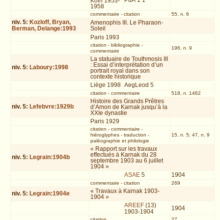
PdÄ 1 1
Köln 1953-
1958
commentaire
-
citation
55, n. 6
niv.
5
:
Kozloff, Bryan,
Amenophis III. Le Pharaon-
Berman, Delange:1993
Soleil
Paris 1993
citation
-
bibliographie
-
196, n. 9
commentaire
La statuaire de Touthmosis III
: Essai d’interprétation d’un
niv.
5
:
Laboury:1998
portrait royal dans son
contexte historique
Liège 1998
AegLeod 5
citation
-
commentaire
518, n. 1462
Histoire des Grands Prêtres
niv.
5
:
Lefebvre:1929b
d’Amon de Karnak jusqu’à la
XXIe dynastie
Paris 1929
citation
-
commentaire
-
hiéroglyphes
-
traduction
-
15, n. 5; 47, n. 9
paléographie et philologie
« Rapport sur les travaux
effectués à Karnak du 28
niv.
5
:
Legrain:1904b
septembre 1903 au 6 juillet
1904 »
ASAE
5
1904
commentaire
-
citation
269
« Travaux à Karnak 1903-
niv.
5
:
Legrain:1904e
1904 »
AREEF
(13)
1904
1903-1904
citation
27