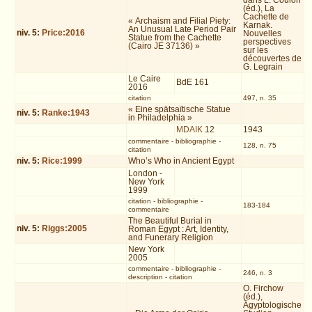
dans L. Coulon
(éd.), La
Cachette de
« Archaism and Filial Piety:
Karnak.
An Unusual Late Period Pair
niv.
5
:
Price:2016
Nouvelles
Statue from the Cachette
perspectives
(Cairo JE 37136) »
sur les
découvertes de
G. Legrain
Le Caire
BdE 161
2016
citation
497, n. 35
« Eine spätsaïtische Statue
niv.
5
:
Ranke:1943
in Philadelphia »
MDAIK
12
1943
commentaire
-
bibliographie
-
128, n. 75
citation
niv.
5
:
Rice:1999
Who’s Who in Ancient Egypt
London -
New York
1999
citation
-
bibliographie
-
183-184
commentaire
The Beautiful Burial in
niv.
5
:
Riggs:2005
Roman Egypt : Art, Identity,
and Funerary Religion
New York
2005
commentaire
-
bibliographie
-
246, n. 3
description
-
citation
O. Firchow
(éd.),
Ägyptologische