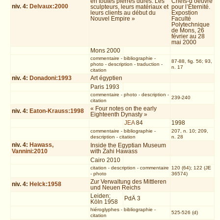
en toutes pierres dures. Les
Chefs-d’oeuvre
niv.
4
:
Delvaux:2000
sculpteurs, leurs matériaux et
pour l’Éternité.
leurs clients au début du
Expostion
Nouvel Empire »
Faculté
Polytechnique
de Mons, 26
février au 28
mai 2000
Mons 2000
commentaire
-
bibliographie
-
87-88, fig. 56; 93,
photo
-
description
-
traduction
-
n. 17
citation
niv.
4
:
Donadoni:1993
Art égyptien
Paris 1993
commentaire
-
photo
-
description
-
239-240
citation
« Four notes on the early
niv.
4
:
Eaton-Krauss:1998
Eighteenth Dynasty »
JEA
84
1998
commentaire
-
bibliographie
-
207, n. 10; 209,
description
-
citation
n. 28
niv.
4
:
Hawass,
Inside the Egyptian Museum
Vannini:2010
with Zahi Hawass
Cairo 2010
citation
-
description
-
commentaire
120 (64); 122 (JE
-
photo
36574)
Zur Verwaltung des Mittleren
niv.
4
:
Helck:1958
und Neuen Reichs
Leiden;
PdÄ 3
Köln 1958
hiéroglyphes
-
bibliographie
-
525-526 (d)
citation