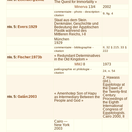
The Quest for Immortality »
Minerva
13/4
2002
commentaire
-
photo
-
description
-
9, fig. 4
citation
Staat aus dem Stein.
Denkmäler, Geschichte und
niv.
5
:
Evers:1929
Bedeutung der Ägyptischen
Plastik während des
Mittleren Reichs, I-II
München
1929
commentaire
-
bibliographie
-
II, 32 § 215; 33 §
citation
222
« Redundant Determinatives
niv.
5
:
Fischer:1973b
in the Old Kingdom »
MMJ
8
1973
paléographie et philologie
-
24, n. 54
citation
Z. Hawass
(éd.),
Egyptology at
the Dawn of
the Twenty-first
« Amenhotep Son of Hapu
Century.
niv.
5
:
Galán:2003
as Intermediary Between the
Proceedings of
People and God »
the Eighth
International
Congress of
Egyptologists.
Cairo 2000, II
Cairo —
New York
2003