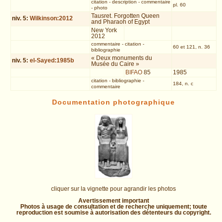
citation
-
description
-
commentaire
pl. 60
-
photo
Tausret. Forgotten Queen
niv.
5
:
Wilkinson:2012
and Pharaoh of Egypt
New York
2012
commentaire
-
citation
-
60 et 121, n. 36
bibliographie
« Deux monuments du
niv.
5
:
el-Sayed:1985b
Musée du Caire »
BIFAO
85
1985
citation
-
bibliographie
-
184, n. c
commentaire
Documentation photographique
cliquer sur la vignette pour agrandir les photos
Avertissement important
Photos à usage de consultation et de recherche uniquement; toute
reproduction est soumise à autorisation des détenteurs du copyright.