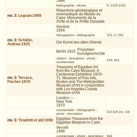
1966
bibliographie
-
dessin
V, 1420-1421
Répertoire généalogique et
onomastique du Musée du
niv.
3
:
Legrain:1908
Caire. Monuments de la
XVIIe et de la XVIIIe Dynastie
Genève
1908
hiéroglyphes
-
bibliographie
113, n° 203
niv.
3
:
Schäfer,
Die Kunst des alten Orients
Andrae:1925
Propyläen
Berlin 1925
Kunstgeschichte
citation
-
description
-
photo
-
333; 641
commentaire
Treasures of Egyptian Art
from the Cairo Museum. A
Centennial Exhibition 1970-
niv.
3
:
Terrace,
71. Museum of Fine Arts,
Fischer:1970
Boston and The Metropolitan
Museum of Art in conjunction
with Los Angeles County
Museum of Art
London —
New York
1970
commentaire
-
bibliographie
-
113-116 (no. 24)
photo
-
description
Egyptian Treasures from the
niv.
3
:
Tiradritti et alii:1998
Egyptian Museum in Cairo
Vercelli
1998
commentaire
-
photo
-
description
344