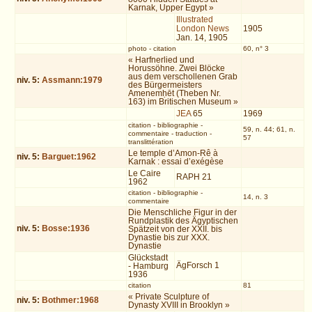
Karnak, Upper Egypt »
Illustrated
London News
1905
Jan. 14, 1905
photo
-
citation
60, n° 3
« Harfnerlied und
Horussöhne. Zwei Blöcke
aus dem verschollenen Grab
niv.
5
:
Assmann:1979
des Bürgermeisters
Amenemḥēt (Theben Nr.
163) im Britischen Museum »
JEA
65
1969
citation
-
bibliographie
-
59, n. 44; 61, n.
commentaire
-
traduction
-
57
translittération
Le temple d’Amon-Rê à
niv.
5
:
Barguet:1962
Karnak : essai d’exégèse
Le Caire
RAPH 21
1962
citation
-
bibliographie
-
14, n. 3
commentaire
Die Menschliche Figur in der
Rundplastik des Ägyptischen
niv.
5
:
Bosse:1936
Spätzeit von der XXII. bis
Dynastie bis zur XXX.
Dynastie
Glückstadt
ÄgForsch 1
- Hamburg
1936
citation
81
« Private Sculpture of
niv.
5
:
Bothmer:1968
Dynasty XVIII in Brooklyn »