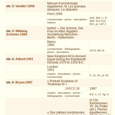
Manuel d’archéologie
niv.
3
:
Vandier:1958
égyptienne, III, Les grandes
époques. La statuaire
Paris 1958
446; 484, n. 6;
commentaire
-
photo
-
description
-
499; 511-512;
citation
661; pl. 147,1
Nofret — Die Schöne. Die
niv.
3
:
Wildung,
Frau im Alten Ägypten.
Schoske:1984
Ausstellung München -
Berlin - Hildesheim
Mainz
1984
commentaire
-
bibliographie
-
20-21 (Nr. 6)
photo
-
description
New Kingdom Art in Ancient
niv.
4
:
Aldred:1951
Egypt during the Eighteenth
Dynasty 1570 to 1320 B.C.
London
1951
citation
-
description
-
photo
-
5; 12; 61; pl. 62
commentaire
« Portrait Sculpture of
niv.
4
:
Bryan:1987
Thutmose IV »
JARCE
24
1987
citation
-
description
-
photo
-
8-9, n. 17, fig. 9
bibliographie
-
commentaire
in Chr.
Karlshausen,
Th. De Putter
(dir.), Pierres
« Des statues nombreuses
égyptiennes...