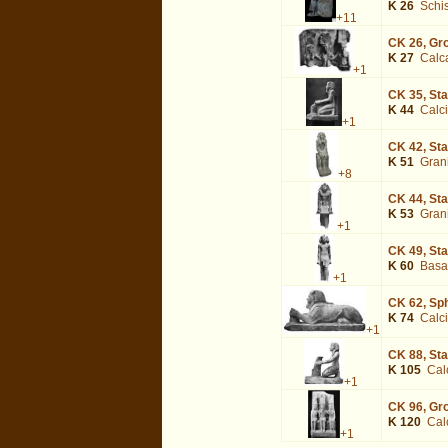
K 26
Schi
+11
CK 26,
Gro
K 27
Calc
+1
CK 35,
Sta
K 44
Calci
+1
CK 42,
Sta
K 51
Grani
+8
CK 44,
Sta
K 53
Grani
+1
CK 49,
Sta
K 60
Basa
+1
CK 62,
Sph
K 74
Calci
+1
CK 88,
Sta
K 105
Cal
+1
CK 96,
Gro
K 120
Cal
+1