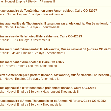
ste
Nouvel Empire
/
19e dyn.
/
Ramsès II
upe statuaire de Toutânkhamon entre Amon et Mout. Caire CG 42097
aire
Nouvel Empire
/
18e dyn.
/
Toutânkhamon
tue agenouillée de Thoutmosis III tenant un vase. Alexandrie, Musée national, 
te
Nouvel Empire
/
18e dyn.
/
Thoutmosis III
tue assise de Néferhotep II Mersékhemrê. Caire CG 42023
t "noir"
DPI
/
13e dyn.
/
Neferhotep II
tue marchant d’Amenemhat III. Alexandrie, Musée national 68 (= Caire CG 4201
t "noir"
Moyen Empire
/
12e dyn.
/
Amenemhat III
tue marchant d’Amenhotep II. Caire CG 42077
lte
Nouvel Empire
/
18e dyn.
/
Amenhotep II
inx d’Amenhotep Ier, portant un vase. Alexandrie, Musée National, n° inconnu 
te
Nouvel Empire
/
18e dyn.
/
Amenhotep Ier
tue agenouillée d’Hatschepsout présentant un vase. Caire CG 42061
cite
Nouvel Empire
/
18e dyn.
/
Hatchepsout-Thoutmosis III
upe statuaire d’Amon, Thoutmosis Ier et Ahmès-Néfertary. Caire CG 42052
cite
Nouvel Empire
/
18e dyn.
/
Thoutmosis Ier