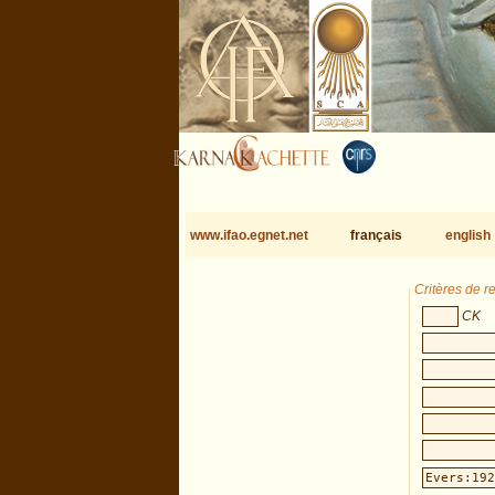
www.ifao.egnet.net
français
english
Critères de 
CK