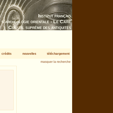
Institut français
d’archéologie orientale - Le Caire
Conseil suprême des antiquités
crédits
nouvelles
téléchargement
masquer la recherche