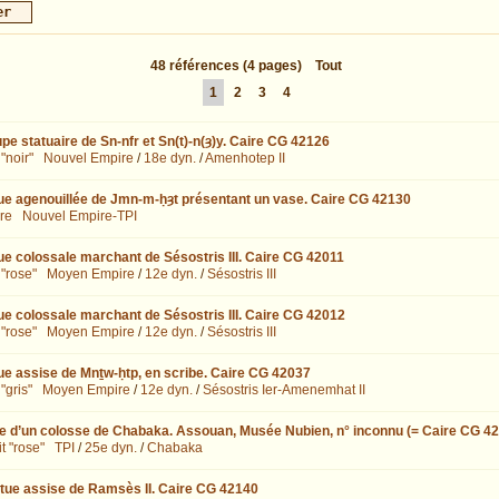
48
références
(4 pages)
Tout
1
2
3
4
pe statuaire de Sn-nfr et Sn(t)-n(ȝ)y. Caire CG 42126
"noir"
Nouvel Empire
/
18e dyn.
/
Amenhotep II
ue agenouillée de Jmn-m-ḥȝt présentant un vase. Caire CG 42130
re
Nouvel Empire-TPI
ue colossale marchant de Sésostris III. Caire CG 42011
 "rose"
Moyen Empire
/
12e dyn.
/
Sésostris III
ue colossale marchant de Sésostris III. Caire CG 42012
 "rose"
Moyen Empire
/
12e dyn.
/
Sésostris III
ue assise de Mnṯw-ḥtp, en scribe. Caire CG 42037
"gris"
Moyen Empire
/
12e dyn.
/
Sésostris Ier-Amenemhat II
e d’un colosse de Chabaka. Assouan, Musée Nubien, n° inconnu (= Caire CG 4
t "rose"
TPI
/
25e dyn.
/
Chabaka
tue assise de Ramsès II. Caire CG 42140