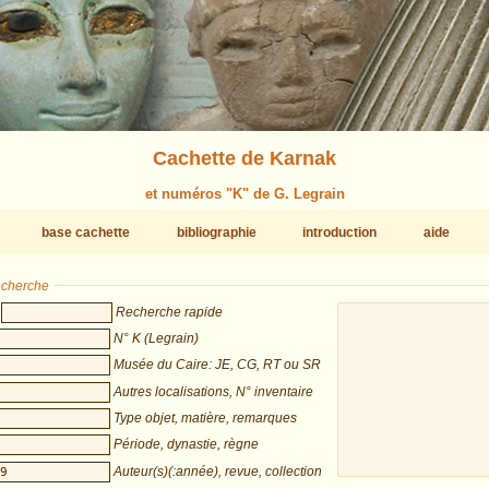
Cachette de Karnak
et numéros "K" de G. Legrain
base cachette
bibliographie
introduction
aide
recherche
Recherche rapide
N° K (Legrain)
Musée du Caire: JE, CG, RT ou SR
Autres localisations, N° inventaire
Type objet, matière, remarques
Période, dynastie, règne
Auteur(s)(:année), revue, collection