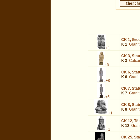
CK 1,
Grou
K 1
Granit 
+1
CK 3,
Stat
K 3
Calcai
+9
CK 6,
Stat
K 6
Granit
+8
CK 7,
Stat
K 7
Granit
+5
CK 8,
Stat
K 8
Granit 
+1
CK 12,
Têt
K 12
Grani
+1
CK 25,
Sta