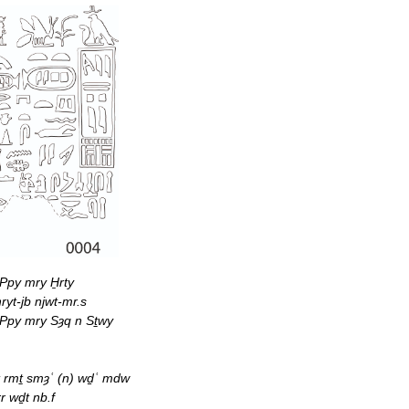
Ppy mry H̱rty
ryt-jb njwt-mr.s
 Ppy mry Sȝq n Sṯwy
t rmṯ smȝʿ (n) wḏʿ mdw
rr wḏt nb.f