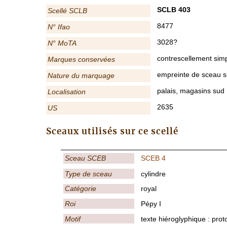
SCLB 403
Scellé SCLB
8477
N° Ifao
3028?
N° MoTA
contrescellement sim
Marques conservées
empreinte de sceau su
Nature du marquage
palais, magasins sud
Localisation
2635
US
Sceaux utilisés sur ce scellé
Sceau SCEB
SCEB 4
Type de sceau
cylindre
Catégorie
royal
Roi
Pépy I
Motif
texte hiéroglyphique : prot