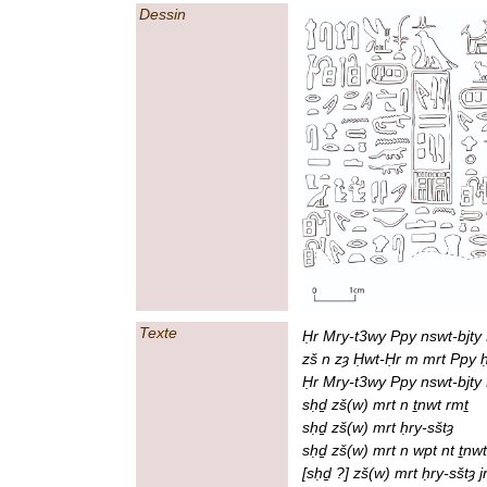
Dessin
Texte
Ḥr Mry-t3wy Ppy nswt-bjty 
zš n zȝ Ḥwt-Ḥr m mrt Ppy ḥ
Ḥr Mry-t3wy Ppy nswt-bjty
sḥḏ zš(w) mrt n ṯnwt rmṯ
sḥḏ zš(w) mrt ḥry-sštȝ
sḥḏ zš(w) mrt n wpt nt ṯnw
[sḥḏ ?] zš(w) mrt ḥry-sštȝ j