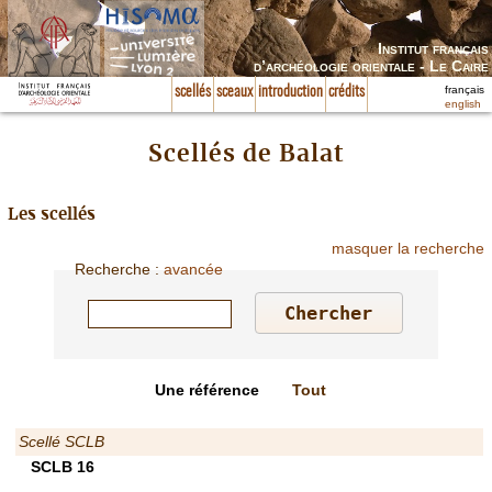
Institut français
d’archéologie orientale - Le Caire
français
scellés
sceaux
introduction
crédits
english
Scellés de Balat
Les scellés
masquer la recherche
Recherche
:
avancée
Une référence
Tout
Scellé SCLB
SCLB 16