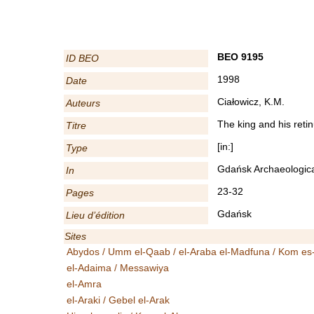
BEO 9195
ID BEO
1998
Date
Ciałowicz, K.M.
Auteurs
The king and his reti
Titre
[in:]
Type
Gdańsk Archaeologica
In
23-32
Pages
Gdańsk
Lieu d’édition
Sites
Abydos / Umm el-Qaab / el-Araba el-Madfuna / Kom es
el-Adaima / Messawiya
el-Amra
el-Araki / Gebel el-Arak