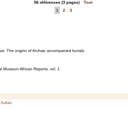
56
références
(3 pages)
Tout
1
2
3
nue. The origins of Archaic accompanied burials
l Museum African Reports, vol. 1
-Sultan