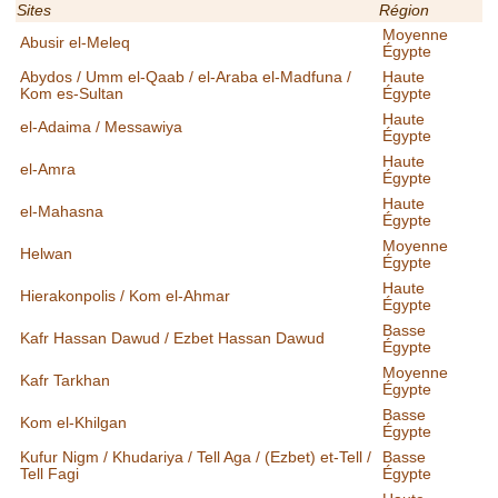
Sites
Région
Moyenne
Abusir el-Meleq
Égypte
Abydos / Umm el-Qaab / el-Araba el-Madfuna /
Haute
Kom es-Sultan
Égypte
Haute
el-Adaima / Messawiya
Égypte
Haute
el-Amra
Égypte
Haute
el-Mahasna
Égypte
Moyenne
Helwan
Égypte
Haute
Hierakonpolis / Kom el-Ahmar
Égypte
Basse
Kafr Hassan Dawud / Ezbet Hassan Dawud
Égypte
Moyenne
Kafr Tarkhan
Égypte
Basse
Kom el-Khilgan
Égypte
Kufur Nigm / Khudariya / Tell Aga / (Ezbet) et-Tell /
Basse
Tell Fagi
Égypte