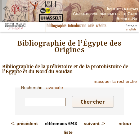
Institut français
d’archéologie orientale - Le Caire
Archéo-Nil
français
bibliographie
introduction
aide
crédits
english
Bibliographie de l’Égypte des
Origines
Bibliographie de la préhistoire et de la protohistoire de
l’Égypte et du Nord du Soudan
masquer la recherche
Recherche
:
avancée
<-
précédent
références
6/43
suivant
->
retour
liste