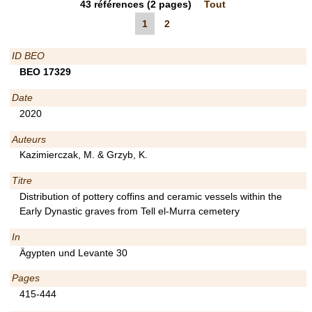
43
références
(2 pages)
Tout
1
2
ID BEO
BEO 17329
Date
2020
Auteurs
Kazimierczak, M. & Grzyb, K.
Titre
Distribution of pottery coffins and ceramic vessels within the
Early Dynastic graves from Tell el-Murra cemetery
In
Ägypten und Levante 30
Pages
415-444