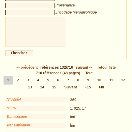
Provenance
Encodage hiéroglyphique
<-
précédent
références
132/710
suivant
->
retour liste
710
références
(48 pages)
Tout
1
2
3
4
5
6
7
8
9
10
11
12
13
14
15
Suivant
+15
Fin
N° AGÉA
369
N° PN
1, 025, 17
Transcription
Imi
Translittération
Ỉmj