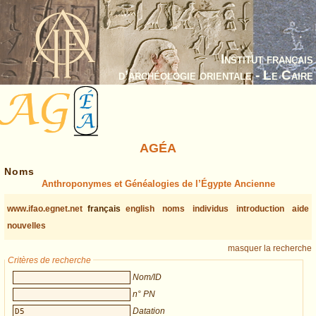
Institut français
d’archéologie orientale - Le Caire
AGÉA
Noms
Anthroponymes et Généalogies de l’Égypte Ancienne
www.ifao.egnet.net
français
english
noms
individus
introduction
aide
nouvelles
masquer la recherche
Critères de recherche
Nom/ID
n° PN
Datation