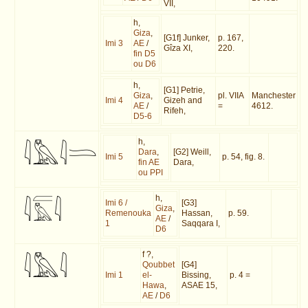
VII,
h,
Giza
,
[G1f] Junker,
p. 167,
Imi 3
AE
/
Gîza XI,
220.
fin D5
ou D6
h,
[G1] Petrie,
Giza
,
pl. VIIA
Manchester
Imi 4
Gizeh and
AE
/
=
4612.
Rifeh,
D5-6
h,
Dara
,
[G2] Weill,
Imi 5
p. 54, fig. 8.
fin AE
Dara,
ou PPI
h,
Imi 6 /
[G3]
Giza
,
Remenouka
Hassan,
p. 59.
AE
/
1
Saqqara I,
D6
f ?,
Qoubbet
[G4]
Imi 1
el-
Bissing,
p. 4 =
Hawa
,
ASAE 15,
AE
/
D6