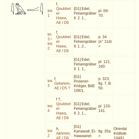
f,
Qoubbet
[G1] Edel,
Imi
pl. 69-
el-
Felsengräber
1
70.
Hawa
,
II. 2. 1.,
AE
/
D6
f,
Im
Qoubbet
[G1] Edel,
p. 34
3 /
el-
Felsengräber
(n° 11d)
Imi
Hawa
,
II. 1. 2.,
=
2
AE
/
D6
[G1] Edel,
pl. 121,
Felsengräber
160.
II. 1. 1.,
[G1]
f,
p. 323,
Imi
Posener-
Gebelein
,
fig. 7, B.
3
Kriéger, BdE
AE
/
D5 ?
50.
106/1,
f ?,
Qoubbet
[G1] Edel,
Imi
pl. 133-
el-
Felsengräber
4
141.
Hawa
,
II. 2. 1.,
AE
/
D6
[G1]
h,
Oriental
Imi
Kanawati, El-
fig. 35a
Akhmim
,
Institute
2
Hawawish
=
AE
/
D6
10491.