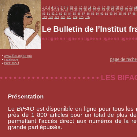
1
2
3
4
5
6
7
8
9
10
11
12
13
14
15
16
17
18
19
20
21
22
23
24
41
42
43
44
45
46
47
48
49
50
51
52
53
54
55
56
57
58
59
60
61
80
81
81.1
82
83
84
85
86
87
88
89
90
91
92
93
94
95
96
97
98
119
120
121
122
123
124
125
126
Le Bulletin de l’Institut 
en ligne en ligne en ligne en ligne en ligne en
•
www.ifao.egnet.net
page de reche
•
catalogue
•
lisez-moi !
• • • • • • • • • • • • • • • • • • • • • • LES
Présentation
Le
BIFAO
est disponible en ligne pour tous les
près de 1 800 articles pour un total de plus de 
permettant l’accès direct aux numéros de la r
grande part épuisés.