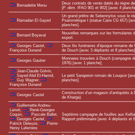
Deux contrats de vente datés du règne de
Bernadette Menu
[P. dém. IFAO 901 et 902] [avec 4 planch
Un grand prêtre de Sebennytos sous le r
Psammétique I (statue Caire CG 657) [av
Ramadan El-Sayed
planches].
Nouvelles remarques sur les formulaires d
Bernard Boyaval
export.
Deux lits funéraires d’époque romaine de 
Georges Castel,
de Douch [avec 3 dépliants et 8 planches]
Françoise Dunand
Monnaies trouvées à Douch (campagne de 
Georges Gautier
1976) [avec 1 planche].
Jean-Claude Golvin,
Le petit Sarapeion romain de Louqsor [av
Sayed Abd El-Hamid,
planches].
Guy Wagner,
Françoise Dunand
Construction d’un magasin d’antiquités à
Georges Castel
de Kharga).
Guillemette Andreu-
Lanoë,
René-Georges
Septième campagne de fouilles aux Kellia 
Coquin,
Pascale Ballet,
Rapport préliminaire [avec 4 dépliants et 
Georges Castel,
Patrick Deleuze,
Pierre-
Henry Laferrière