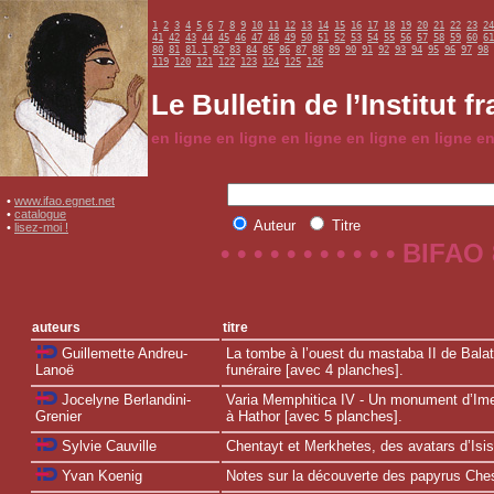
1
2
3
4
5
6
7
8
9
10
11
12
13
14
15
16
17
18
19
20
21
22
23
24
41
42
43
44
45
46
47
48
49
50
51
52
53
54
55
56
57
58
59
60
61
80
81
81.1
82
83
84
85
86
87
88
89
90
91
92
93
94
95
96
97
98
119
120
121
122
123
124
125
126
Le Bulletin de l’Institut 
en ligne en ligne en ligne en ligne en ligne en
•
www.ifao.egnet.net
•
catalogue
Auteur
Titre
•
lisez-moi !
• • • • • • • • • • • BIFA
auteurs
titre
La tombe à l’ouest du mastaba II de Balat
Guillemette Andreu-
funéraire [avec 4 planches].
Lanoë
Varia Memphitica IV - Un monument d’Im
Jocelyne Berlandini-
à Hathor [avec 5 planches].
Grenier
Chentayt et Merkhetes, des avatars d’Isi
Sylvie Cauville
Notes sur la découverte des papyrus Ches
Yvan Koenig