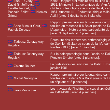
Balat. Rapport préliminaire des fouilles à 
Lisa L. Giddy,
1981. [Annexe I - La céramique de ’Ayn As
David G. Jeffreys,
- Note sur les objets inscrits de Balat, 
Colette Roubet,
1981. Annexe III - L’industrie lithique taill
Pascale Ballet,
Nicolas
Asil.] [avec 3 dépliants et 7 planche
Grimal
Rapport préliminaire sur la troisième cam
fouilles du mastaba II à Balat (oasis de D
Anne Minault-Gout,
[Appendice - Note sur une particularité de
Patrick Deleuze
[avec 3 dépliants et 7 planches]
Poursuite des recherches anthropologique
Tadeusz Dzierżykray-
de Dakhleh (Balat) au cours de la IVe c
Rogalski
fouilles (1980) [avec 1 planche].
Sur la paléopathologie dans l’oasis de Da
Tadeusz Dzierżykray-
l’Ancien Empire [avec 2 planches].
Rogalski
La préhistoire des environs de Balat. Pro
Colette Roubet
janvier 1981.
Rapport préliminaire sur la quatrième ca
fouilles du mastaba V à Balat (oasis de D
Michel Valloggia
un dépliant et 5 planches].
Les travaux de l’Institut français d’archéol
Jean Vercoutter
en 1980-1981 [avec 4 planches].