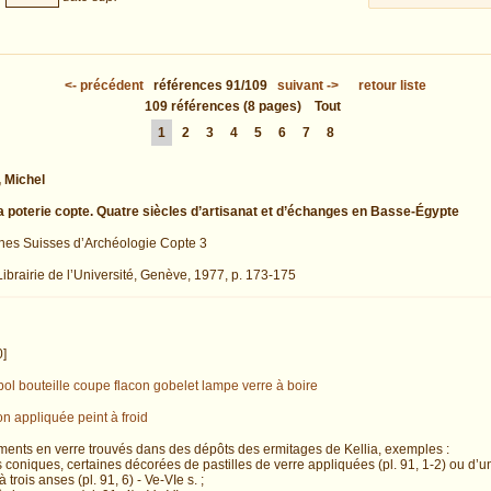
<-
précédent
références
91/109
suivant
->
retour liste
109
références
(8 pages)
Tout
1
2
3
4
5
6
7
8
 Michel
La poterie copte. Quatre siècles d’artisanat et d’échanges en Basse-Égypte
es Suisses d’Archéologie Copte 3
Librairie de l’Université, Genève, 1977, p. 173-175
0]
bol
bouteille
coupe
flacon
gobelet
lampe
verre à boire
on appliquée
peint à froid
gments en verre trouvés dans des dépôts des ermitages de Kellia, exemples :
coniques, certaines décorées de pastilles de verre appliquées (pl. 91, 1-2) ou d’un si
 trois anses (pl. 91, 6) - Ve-VIe s. ;