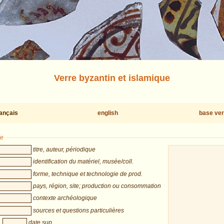
Verre byzantin et islamique
rançais
english
base ver
he
titre, auteur, périodique
identification du matériel, musée/coll.
forme, technique et technologie de prod.
pays, région, site; production ou consommation
contexte archéologique
sources et questions particulières
date sup.