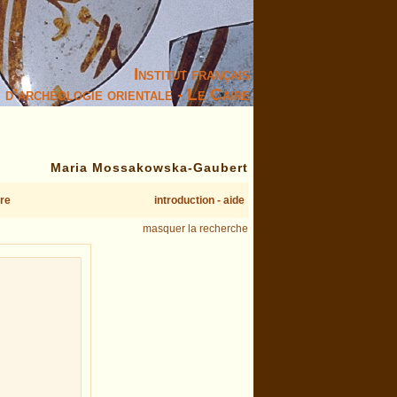
Institut français
d’archéologie orientale - Le Caire
Maria Mossakowska-Gaubert
re
introduction - aide
masquer la recherche