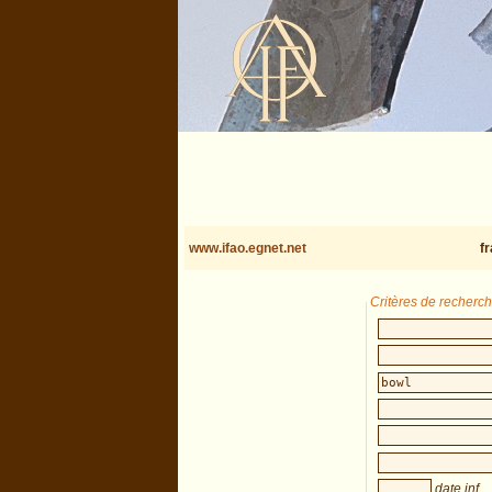
www.ifao.egnet.net
f
Critères de recherc
date inf.