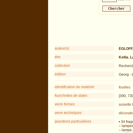
auteur(s)
EGLOFF,
titre
Kellia. 
collection
Recherch
édition
Georg - 
identification du matériel
fouilles
fourchettes de dates
[390, 73
verre formes
assiette
verre techniques
décorati
questions particulières
• 34 fra
– lampes 
– lampe à