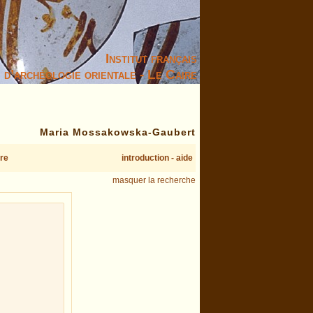
Institut français
d’archéologie orientale - Le Caire
Maria Mossakowska-Gaubert
re
introduction - aide
masquer la recherche