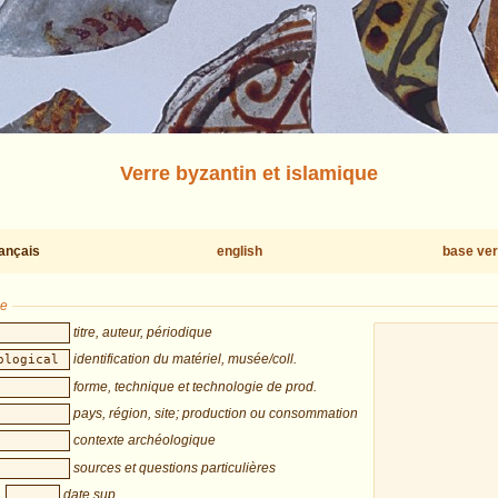
Verre byzantin et islamique
rançais
english
base ver
he
titre, auteur, périodique
identification du matériel, musée/coll.
forme, technique et technologie de prod.
pays, région, site; production ou consommation
contexte archéologique
sources et questions particulières
date sup.