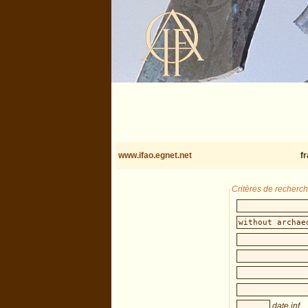
www.ifao.egnet.net
f
Critères de recherc
date inf.