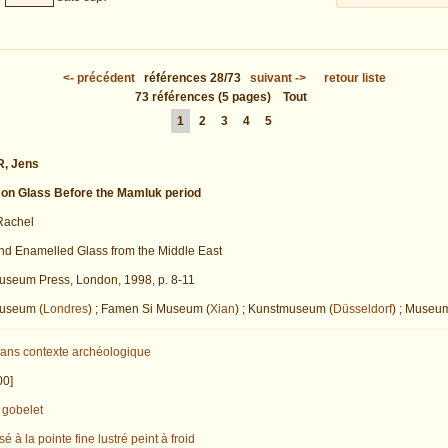
<-
précédent
références
28/73
suivant
->
retour liste
73
références
(5 pages)
Tout
1
2
3
4
5
, Jens
 on Glass Before the Mamluk period
achel
nd Enamelled Glass from the Middle East
Museum Press, London, 1998, p. 8-11
Museum (
Londres
) ; Famen Si Museum (
Xian
) ; Kunstmuseum (
Düsseldorf
) ; Museum
ans contexte archéologique
00]
gobelet
sé à la pointe fine
lustré
peint à froid