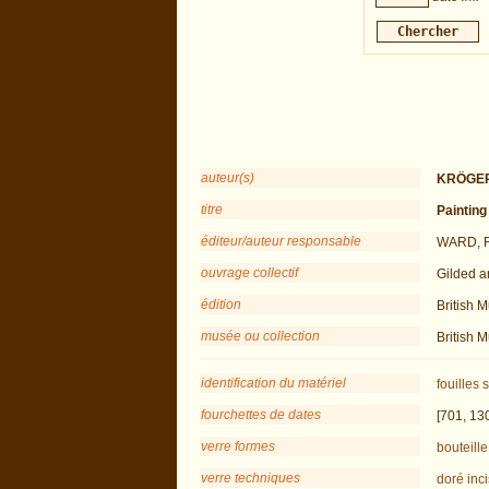
auteur(s)
KRÖGER
titre
Painting
éditeur/auteur responsable
WARD, R
ouvrage collectif
Gilded a
édition
British 
musée ou collection
British 
identification du matériel
fouilles
s
fourchettes de dates
[701, 13
verre formes
bouteille
verre techniques
doré
inci