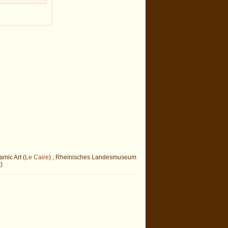
amic Art (
Le Caire
) ; Rheinisches Landesmuseum
t
)