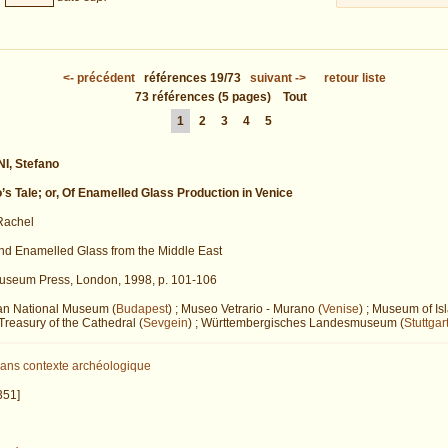
<-
précédent
références
19/73
suivant
->
retour liste
73
références
(5 pages)
Tout
1
2
3
4
5
, Stefano
’s Tale; or, Of Enamelled Glass Production in Venice
achel
nd Enamelled Glass from the Middle East
Museum Press, London, 1998, p. 101-106
an National Museum (
Budapest
) ; Museo Vetrario - Murano (
Venise
) ; Museum of Isl
; Treasury of the Cathedral (
Sevgein
) ; Württembergisches Landesmuseum (
Stuttgar
ans contexte archéologique
351]