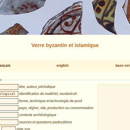
Verre byzantin et islamique
rançais
english
base ver
he
titre, auteur, périodique
identification du matériel, musée/coll.
forme, technique et technologie de prod.
pays, région, site; production ou consommation
contexte archéologique
sources et questions particulières
date sup.