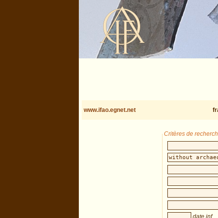
www.ifao.egnet.net
f
Critères de recherc
date inf.