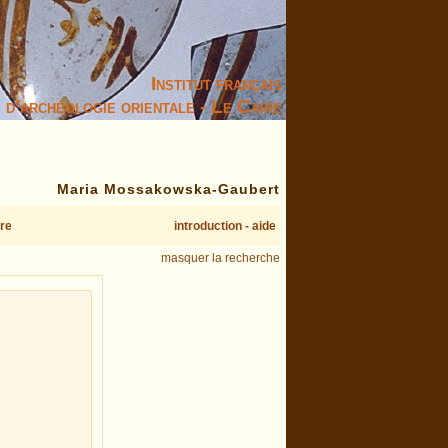
Institut français
d’archéologie orientale - Le Caire
Maria Mossakowska-Gaubert
re
introduction - aide
masquer la recherche