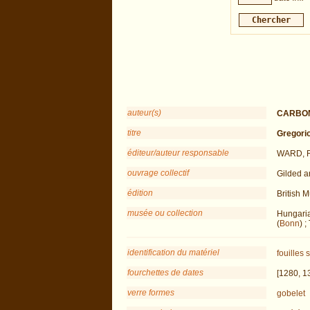
auteur(s)
CARBONI
titre
Gregorio
éditeur/auteur responsable
WARD, R
ouvrage collectif
Gilded a
édition
British 
musée ou collection
Hungari
(
Bonn
) 
identification du matériel
fouilles
s
fourchettes de dates
[1280, 1
verre formes
gobelet