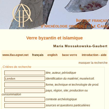
Institut français
d’archéologie orientale - Le Caire
Verre byzantin et islamique
Maria Mossakowska-Gaubert
www.ifao.egnet.net
français
english
base verre
introduction - aide
masquer la recherche
Critères de recherche
titre, auteur, périodique
identification du matériel, musée/coll.
forme, technique et technologie de prod.
pays, région, site; production ou
consommation
contexte archéologique
sources et questions particulières