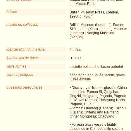
the Middle East
édition
British Museum Press, London,
1998, p. 78-84
musée ou collection
British Museum (
Londres
) ; Famen
Si Museum (
Xian
) ; Lintong Museum
(
Lintong
) ; Nanjing Museum
(
Nanjing
)
identification du matériel
fouilles
fourchettes de dates
[1, 1300]
verre formes
assiette
bol
cruche
flacon
gobelet
verre techniques
décoration appliquée
facette
gravé
lustré
émaillé
questions particulières
• Discovery of Islamic glass in China:
– temples: Famen Si; Qingshan;
Jingzhi; Huiguang Pagoda; Pagoda
at Wuwei (Anhui); Chaoyang North
Pagoda, Dule;
– tombs: Luoyang (Henen); Fuzhou
(Fujian); Chifeng and Naimanqi
(Inner Mongolia); Chaoyang.
• Foreign glass vessels highly
esteemed in Chinese elite society