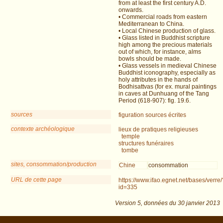
from at least the first century A.D.
onwards.
• Commercial roads from eastern
Mediterranean to China.
• Local Chinese production of glass.
• Glass listed in Buddhist scripture
high among the precious materials
out of which, for instance, alms
bowls should be made.
• Glass vessels in medieval Chinese
Buddhist iconography, especially as
holy attributes in the hands of
Bodhisattvas (for ex. mural paintings
in caves at Dunhuang of the Tang
Period (618-907): fig. 19.6.
sources
figuration
sources écrites
contexte archéologique
lieux de pratiques religieuses
temple
structures funéraires
tombe
sites, consommation/production
Chine
consommation
URL de cette page
https://www.ifao.egnet.net/bases/verre/
id=335
Version 5,
données du
30 janvier 2013