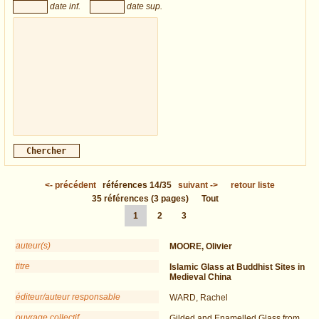
date inf.
date sup.
<-
précédent
références
14/35
suivant
->
retour liste
35
références
(3 pages)
Tout
1
2
3
auteur(s)
MOORE, Olivier
titre
Islamic Glass at Buddhist Sites in
Medieval China
éditeur/auteur responsable
WARD, Rachel
ouvrage collectif
Gilded and Enamelled Glass from