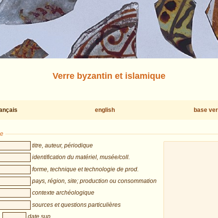
Verre byzantin et islamique
rançais
english
base ver
he
titre, auteur, périodique
identification du matériel, musée/coll.
forme, technique et technologie de prod.
pays, région, site; production ou consommation
contexte archéologique
sources et questions particulières
date sup.