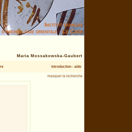
Institut français
d’archéologie orientale - Le Caire
Maria Mossakowska-Gaubert
re
introduction - aide
masquer la recherche