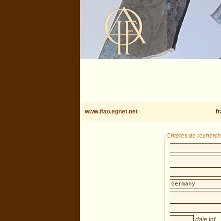
www.ifao.egnet.net
f
Critères de recherc
date inf.