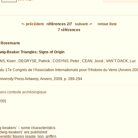
<-
précédent
références
2/7
suivant
->
retour liste
7
références
 Rosemarie
ig-Beaker Triangles: Signs of Origin
S, Koen ; DEGRYSE, Patrick ; COSYNS, Peter ; CEAN, Joost ; VAN’T DACK, Luc
du 17e Congrès de l'Association Internationale pour l'Histoire du Verre (Anvers 20
niversity Press Antwerp, Anvers, 2009, p. 289-294
ans contexte archéologique
200]
g-beakers’ – some characteristics:
dwig-beakers’ are published:
eraldic figures (eagle, lion, griffin),