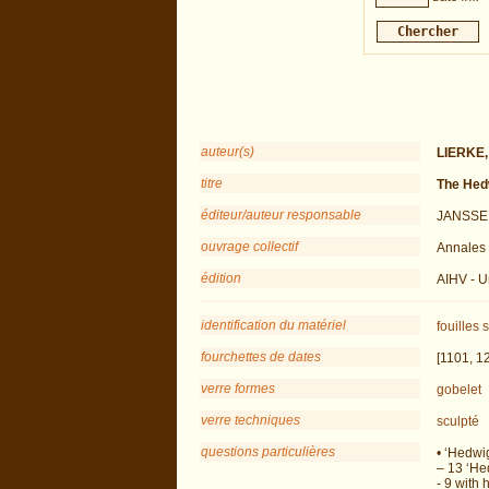
auteur(s)
LIERKE,
titre
The Hedw
éditeur/auteur responsable
JANSSEN
ouvrage collectif
Annales 
édition
AIHV - U
identification du matériel
fouilles
s
fourchettes de dates
[1101, 1
verre formes
gobelet
verre techniques
sculpté
questions particulières
• ‘Hedwi
– 13 ‘He
- 9 with h