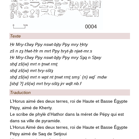
Texte
Ḥr Mry-t3wy Ppy nswt-bjty Ppy mry H̱rty
zš n zȝ Ḥwt-Ḥr m mrt Ppy ḥryt-jb njwt-mr.s
Ḥr Mry-t3wy Ppy nswt-bjty Ppy mry Sȝq n Sṯwy
sḥḏ zš(w) mrt n ṯnwt rmṯ
sḥḏ zš(w) mrt ḥry-sštȝ
sḥḏ zš(w) mrt n wpt nt ṯnwt rmṯ smȝʿ (n) wḏʿ mdw
[sḥḏ ?] zš(w) mrt ḥry-sštȝ jrr wḏt nb.f
Traduction
L’Horus aimé des deux terres, roi de Haute et Basse Égypte
Pépy, aimé de Kherty.
Le scribe de phylè d’Hathor dans la méret de Pépy qui est
dans sa ville de pyramide.
L’Horus Aimé des deux terres, roi de Haute et Basse Égypte
Pépy aimé de Saq de Setjoui