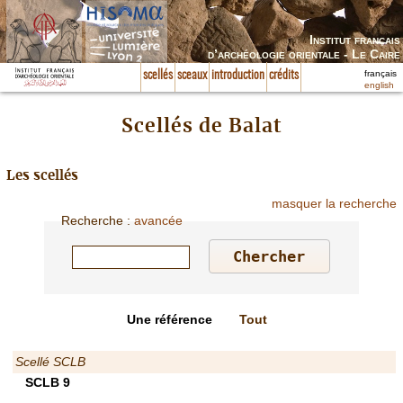
Institut français
d’archéologie orientale - Le Caire
français
scellés
sceaux
introduction
crédits
english
Scellés de Balat
Les scellés
masquer la recherche
Recherche
:
avancée
Une référence
Tout
Scellé SCLB
SCLB 9